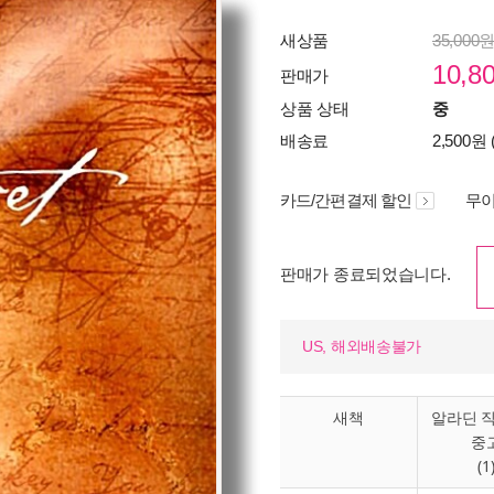
새상품
35,000
10,8
판매가
상품 상태
중
배송료
2,500원 
카드/간편결제 할인
무이
판매가 종료되었습니다.
US, 해외배송불가
새책
알라딘 
중
(1