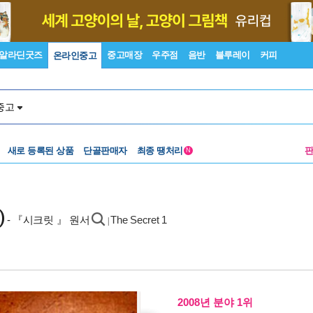
알라딘굿즈
중고매장
우주점
음반
블루레이
커피
온라인중고
중고
새로 등록된 상품
단골판매자
최종 땡처리
N
)
- 『시크릿 』 원서
The Secret 1
|
2008년 분야 1위