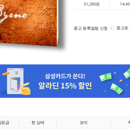
31,280원
14,4
중고로
중고 등록알림 신청
질등급
헌 상태
표지