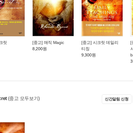
시크릿
[중고] 매직 Magic
[중고] 시크릿 데일리
[
8,200원
티칭
서
9,300원
b
3
ret
(중고 모두보기)
신간알림 신청