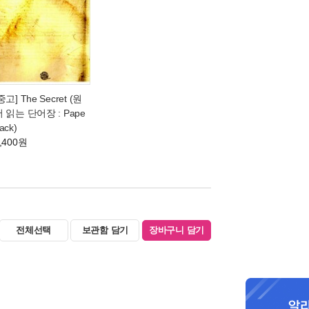
중고] The Secret (원
 읽는 단어장 : Pape
ack)
,400원
전체선택
보관함 담기
장바구니 담기