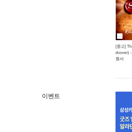
[중고] The
dcover)
원서
이벤트