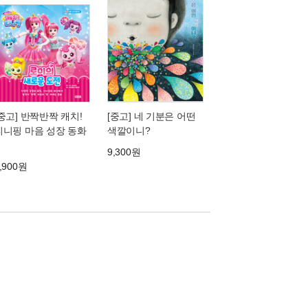
[중고] 반짝반짝 캐치!
[중고] 네 기분은 어떤
티니핑 마음 성장 동화
색깔이니?
9,300원
,900원