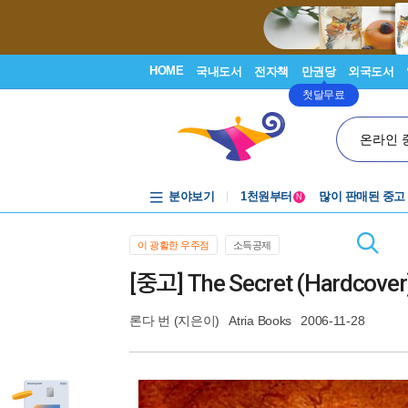
HOME
국내도서
전자책
만권당
외국도서
첫달무료
온라인 
중고음반
분야보기
1천원부터
많이 판매된 중고
N
중고음반
이 광활한 우주점
소득공제
[중고] The Secret (Hardcover
론다 번
(지은이)
Atria Books
2006-11-28