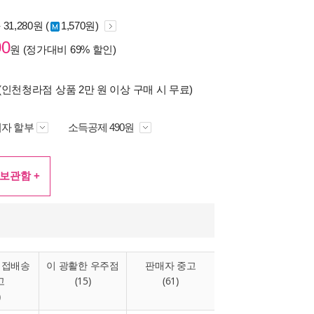
원
31,280원 (
1,570원)
00
원 (정가대비
69%
할인)
(
인천청라점
상품 2만 원 이상 구매 시 무료)
자 할부
소득공제 490원
보관함 +
직접배송
이 광활한 우주점
판매자 중고
고
(15)
(61)
)