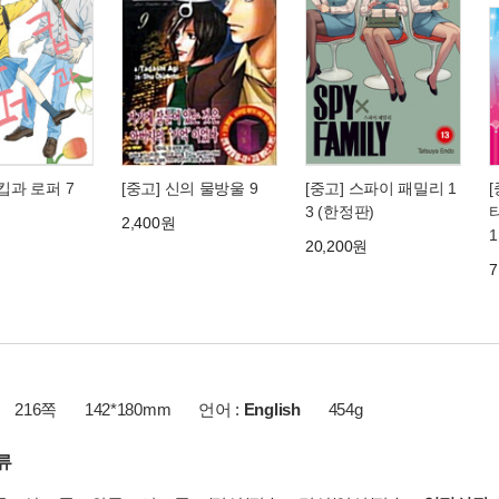
스킵과 로퍼 7
[중고] 신의 물방울 9
[중고] 스파이 패밀리 1
3 (한정판)
2,400원
1
20,200원
7
216쪽
142*180mm
언어 :
English
454g
류