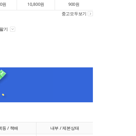
00원
10,800원
900원
중고모두보기
 팔기
책등 / 책배
내부 / 제본상태