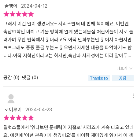
꿈쟁이
2024-04-12
정리해놔서생각의 넓이를 더욱 넓힐수있습니다.저희 아이가 가장 좋
경도 알 수 있어서 매우 유익합니다이야기를 통해 조상들의 지혜
나온 속담도 있고,동물에 빗댄 속담도 있어요.사람의 심리가 담긴 속
아했던 만화컷 부분이에요.'여기 엄마 표정 좀 봐봐. 우리 엄마 같아~
를 배우면서 속담을 더 잘 이해하게 되었고 아이가 전보다 더 속담
담도 있고요.역사 속 인물이 가르쳐 주는 속담세상의 이치를 담은 속
~'라고 하는데..화가 조금은 났지만 아이가 좋아해주니 박수치며 좋
이 재밌다고 합니다속담의 유래를 알고 외우는 거와 속담만 외우
담'그래서 이런 속담이 생겼대요'를 읽으면 우리 속담 박사가 되겠는
그래서 이런 말이 생겼대요~ 시리즈벌써 네 번째 책이에요, 이번엔
아해줬어요.하하하.그림을 어쩜 이렇게 재밌게 그려놓으셨을까요.?
는 건 차이가 많았습니다저희 아이는 자기 전에 사자성어와 속담 퀴
걸요.​짧은 만화 형식으로 이 속담이 일상생활에 어떻게 사용되는지
속담!!1학년 마치고 겨울 방학에 알게 됐는데울집 어린이들이 서로 돌
이 책을 다 읽고나서 아이가 하는 말은 '오~ 이 책 너무 재밌는데? 새
즈를 하는 것을 좋아해서 제가 자주 해주는데요스스로 외우고 좋아하
알려줍니다.그리고, 속담의 뜻풀이로 아~ 이런 뜻이 있구나 알려주고
려가며 무한 반복해서 읽더라고요.아직 만화부분만 읽어서 아쉽지만.
로운거 많이 알았어!'라고 했어요.솔직히 어른인 저도 뜻만 알고 사용
는 아이가 기특하고 예뻐서 다양한 문제를 내주기 위해 저도 사자성
요.글 속에서 이럴 때 이 속담이 사용되는 것도 알 수 있답니다.​​소 잃
ㅋㅋ그래도 종종 줄글 부분도 읽으면서자세한 내용을 파악하기도 합
했던 속담이 많거든요.이 책을 통해 다양한 유래를 배워볼수있어 재
어, 속담 책을 자주 읽습니다아이가 혼자만 하면 금방 싫증이 날 수
고 외양간 고친다.뜻: 일이 잘못된 뒤에는 손을 써도 소용이 없음을 비
니다.아직 저학년이라고는 하지만,속담과 사자성어는 미리 알아두면
밌게 다가왔어요.아이는 물론 어른도 재밌게 볼수있는 초등속담책이
도 있는데 제가 같이 해주니 너무 즐겁게 합니다더 많이 맞추려고 집
꼬는 말​낮에 비 온다고 했으니 미리 창문을 닫으라는 엄마아이는 게
좋잖아요.그래서 속담을 배우는 보드게임도 샀는데메모리 게임으로
더보기
라고 생각해요.무엇보다 유래를 통해 이 속담을 배우기때문에 깊이
중하면서 아이도 저도 함께 성장하며 긍정적인 영향을 주고받습니다
임에 정신 팔려 듣는 둥 마는 둥 하죠.창문이 열려 있는 사이, 아이는
만 활용하고 있다죠.ㅠㅠ작가님 말씀처럼 지혜와 가치관이 담겨 있고
공감 (
0
)
댓글 (0)
이해하고 머리속에 쏙쏙 들어갈수있을거에요.[그래서 이런 속담이 생
이 책을 읽기 전과 읽은 후의 아이 반응이 달라졌는데요그전에는 맞
잠시 화장실에 다녀옵니다.그 사이 창문으로 들이 치 비..엄마는 분명
함축적이고 비유적인 표현이 많이 있어서속담을 많이 알고 생활에서
겼대요] 통해 속담을 쉽고 재미있게 배우며, 삶의 지혜를 습득하며 성
추고 바로 다음으로 빠르게 넘어갔는데 이제는 맞추고 나서 저에
미리 창문을 닫으라 말을 했는데 말이죠.게임에 정신 팔려 있더니. 소
사용하면 좋아요.생활 속에서 속담이 쓰일 상황들을네 컷 만화로 담
장할수있기에 모든 아이들이 꼭 읽어보시길 정말 강추드립니다.[출판
게 이야기를 해줍니다속담의 유래를 안다며 책에서 읽은 내용을 말하
잃고 외양간 고치면 뭐해?개구리 올챙이 적 생각 못한다.뜻: 형편이나
아주셨고요,만화 바로 아래엔 뜻풀이와비슷한 속담도 알려주고 있어
메뉴
사로부터 제공받아 작성한 리뷰입니다]
는데 그걸 다 기억하고 이해하고 있어서 놀랐습니다관련된 사자성어
사정이 전보다 나아진 사람이 지난날 어렵던 때를 생각하지 못하고처
요.줄글로 속담의 유래와 자세한 설명도 해주고요.제가 어릴때는 책
로이루이
2024-04-23
까지 다 알고 있어서 또 놀랐고요어리다고 생각했는데 아이는 멋지
음부터 잘난 듯이 뽐내는 태도를 이르는 말.​한참 예서도 구구단을 외
의 종류가 다양하지 않아서공책 뒤편에 인쇄된 이솝우화나 탈무드읽
게 성장하고 있네요이 책을 통해 저도 배우고 아이의 지식도 더 깊
우고 있는 시기에요.짧은 만화에서 동생에게 구구단도 못 외우면 어
는 재미로 새 공책을 샀었는데,그때 생각이 나네요.ㅎㅎㅎ속담의 쓰
고 넓게 뻗어가는 걸 보며 독서의 중요성을 또 느낍니다이 책을 아이
떡하냐고 오빠가 뭐라 하네요.어휴~ '개구리 올챙이 적 생각 못 한다
임새를 만화로 보여주니까 더 쉽게 익힐 수 있어서 좋고요,비슷한 속
길벗스쿨에서 '읽다보면 문해력이 저절로' 시리즈가 계속 나오고 있네
만 읽게 하지 말고 어른도 함께 읽고 이야기하면 아이의 문해력
더니' 엄마가 한 소리 합니다.너도 희수 나이 때 2단도 못 외웠어 ^^​생
담도 알려주니까 왠지 1+1으로 횡재한 느낌이에요.누구나 읽어도 좋
요. 예전에 '이런 관용어가 생겼어요'를 아이랑 재미있게 읽어서 이 책