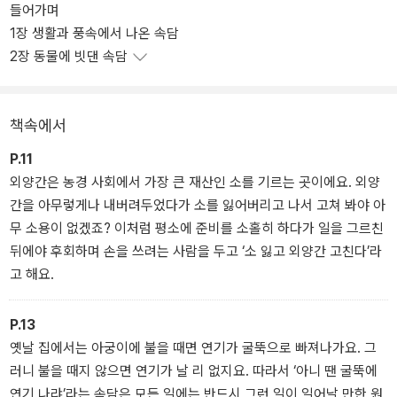
들어가며
좋은지 등 속담이 생겨난 이야기를 읽다 보면 아리송했던 속담이 더
1장 생활과 풍속에서 나온 속담
쉽고 정확하게 이해될 것이다. 또 익살스러운 네 칸 만화와 다양한 예
2장 동물에 빗댄 속담
문으로 어떤 상황에서 이 속담이 쓰이는지도 자연스럽게 익힐 수 있
다.
책속에서
P.11
외양간은 농경 사회에서 가장 큰 재산인 소를 기르는 곳이에요. 외양
간을 아무렇게나 내버려두었다가 소를 잃어버리고 나서 고쳐 봐야 아
무 소용이 없겠죠? 이처럼 평소에 준비를 소홀히 하다가 일을 그르친
뒤에야 후회하며 손을 쓰려는 사람을 두고 ‘소 잃고 외양간 고친다’라
고 해요.
P.13
옛날 집에서는 아궁이에 불을 때면 연기가 굴뚝으로 빠져나가요. 그
러니 불을 때지 않으면 연기가 날 리 없지요. 따라서 ‘아니 땐 굴뚝에
연기 나랴’라는 속담은 모든 일에는 반드시 그런 일이 일어날 만한 원