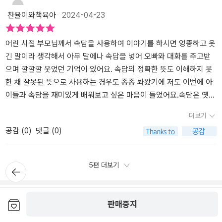
먹기 네요~속담을 공부하다 보면 관련된 사자성어가 생각나기도 하
이가 사실 한자어를 안다면 쉽게 파악 할 수 있지만어렵죠~ 저희 아
댄 속담3장 사람의 심리가 담긴 속담4장 역사 속 인물이 가르쳐 준
찬율이와책육아
2024-04-23
고, 비슷한 속담이 있을 수도 있겠지요?그런 부분도 빠짐없이 알려준
이는 예전에 풀던 문제집에서 이 속담이 나왔을때 구관조야 했던 적
속담5장 세상의 이치를 담은 속담주제별로 진행되는 속담 이야기인
답니다.지금 말한 '꿩먹고 알먹고'는 '도랑치고 가재잡고'라는 속담과
이있어요구관이라는 뜻까지 잘 설명해줘요 어려운 단어들이 속담에
데요.주제마다 네 칸 만화가 있어서 아이의 집중력 끌기에 좋아요. 속
비슷하고, 사자성어로는 '일석이조'로 많이 쓰이잖아요. 이렇게 어휘
서 은근히 많은데그래서 속담이 생겼대요 에서 잘 설명해줘도 좋아요
담의 내용을 네 칸 만화로 풀어내고 뜻풀이까지 가져가기에 아이의
어린 시절 부모님께서 속담을 사용하여 이야기를 하시면 엉뚱하고 웃
가 또 확장될 수 있는 기회를 제공하기도 하지요. 아는 속담이 늘어날
아무래도 속담에서 많은 한자어들이 등장하는데아이랑 읽어보면서
시선을 끌며 속담의 유래 속으로 빠지는데요. 역시 유래를 알면 속담
긴 말이라 생각해서 아무 말에나 속담을 넣어 오빠와 대화를 주고받
수록 어휘력과 문해력도 저절로 높아지겠지요?^^이 책을 열심히 보
한자도 찾아보고 뜻풀이도 같이 해보면 더 재밌게 읽고 한자도 익힐
이 더 재밌어집니다. 덕분에 책을 좋아하지 않는 아이도 빠져드는 속
으며 깔깔깔 웃었던 기억이 있어요. 속담의 정확한 뜻도 이해하지 못
면서 일상 생활에서 말하거나 글을 쓸 때 말하고자 하는 주제나 상황
수 있을거 같아요만화가 재밌어서 만화만 읽는거 아닌가 했는데 이렇
담 이야기입니다.우리 아이는 이전에 어린이집에서 속담으로 미션을
한 채 잘못된 뜻으로 사용하는 경우도 종종 봐왔기에 저도 이번에 아
에 맞게 속담을 자유자재로 사용할 줄 알면 참 좋겠어요. *출판사로부
게 해서 이 말이 나왔구나 하면서 잘 읽더라구요아이들에게 다양한
했었어요. 어린이집에서 선생님이 이야기 한 속담을 틀리지 않고 집
이들과 속담을 재미있게 배워보고 싶은 마음이 들었어요.​속담은 옛날
터 도서를 제공받아 작성한 서평입니다.
속담을 접할 수 있고 그 유래와 어떤 상황에서 적용되는지까지꼼꼼히
에 있는 가족들에게 전달하기 미션이었는데요. 생각보다 재밌게 진행
부터 우리 조상님들의 생활이나 일들을 담아 전해져 내려오는 말
더보기
알려주면서 재미도 있는 책이에요저도 읽어보면서 이런 이야기에서
했기에 아직 다 기억하더라고요. 덕분에 <그래서 이런 속담이 생겼대
로, 우리의 삶에서 필요한 교훈이나 지혜, 타인을 비판하는 풍자가 담
공감 (
0
)
댓글 (0)
이런 속담이 나왔구나 하고 재밌었어요꼭 문해력 때문이 아니어도 재
요> 속에서 익혔던 속담도 신나게 찾아봤어요. 속담 익히기와 함께
겨있어요. 그래서 나의 의사를 전달할 때에 나 남의 결점을 지적하거
밌는 이야기들 읽는다고해도 좋을 책이에요~전래동화를 읽는 느낌도
책 읽는 즐거움까지 선사하는 초등학생 국어 교양서 맞네요.읽다보면
나 할 때에 많이 인용해서 사용해요.속담은 함축적이고 비유적인 표
나고해서 아이들의 상상력도 자극할 수 있어요속담을 재밌게 접할 수
초등문해력이 저절로 이끌어 가요.
현이 많아서 속담을 많이 익히고 공부할수록 어휘력과 문해력이 좋아
5편 더보기
뒤로가
있는 책입니다-- 출판사의 도서제공으로 작성된 서평입니다 --
진다고 해요.아이들이 즐겁게 속담에 대해 배우고, 자연스럽게 익히
기
며 문해력과 어휘력을 향상시켰으면 해서 이번에 만화 형식으로 속담
을 유쾌하고 재미있게 풀어준 "그래서 이런 속담이 생겼어요" 책을 선
쓰기
마이페이퍼 (0편)
보관함담기
판매중지
택했어요.이 책은 속담을 주제별로 나누어 1장부터 5장으로 구성