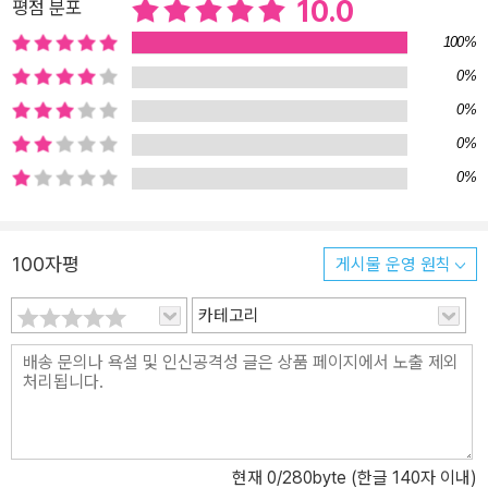
10.0
평점 분포
기계적으로 달달 외우는 속담이 아니라, 이해하고 실생활 속에서 바
100%
로 써먹는 속담을 배워 보세요. 책의 특징 재미있는 유래 이야기를 읽
0%
으며 속담의 뜻과 쓰임을 제대로 배워요 ‘소 잃고 외양간 고친다’는 어
떻게 생겨난 말일까요? 이 속담을 이해하기 위해서는 소가 농경 사회
0%
에서 가장 큰 재산이었던 것을 알아야 해요. ‘까마귀 날자 배 떨어진
0%
다’는 옛 불교 설화에서 나온 속담으로, 그 설화를 알면 뜻과 쓰임을
0%
더 잘 이해할 수 있지요. 이처럼 우리가 흔히 쓰는 속담에는 저마다 생
겨난 이유와 배경이 있어요. 옛사람들의 일상을 담고 있기도 하고, 동
물의 모습에 빗대거나 역사 속 이야기에서 만들어진 속담도 많아요.
100자평
게시물 운영 원칙
이렇게 재미있는 유래 이야기를 읽다 보면 속담의 뜻과 쓰임새를 외
우지 않아도 자연스레 익힐 수 있답니다. 속담을 통해 삶의 지혜를 배
카테고리
우고 세상을 보는 눈을 넓혀요 ‘가는 말이 고와야 오는 말이 곱다’는
말을 조심해야 한다는 것을, ‘공든 탑이 무너지랴’는 노력의 힘을, ‘무
쇠도 갈면 바늘 된다’는 꾸준함의 중요성을 알려주는 속담이에요. 또
‘바다는 메워도 사람 욕심은 못 채운다’라는 속담은 사람의 욕심을 재
치 있게 풍자하기도 하지요. 이처럼 속담에는 예로부터 전해지는 삶
의 지혜가 가득 담겨 있어요. 속담을 배우는 것은 마치 어린이 자기계
현재
0
/280byte (한글 140자 이내)