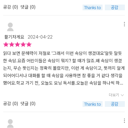
킬 수 있으니까요. 속담은 언어의 다양성을 경험하는 것뿐만 아니라,
음 쏙 들었다는거 아니겠어요?!그리고 4컷 만화에 얼마나 자연스럽
아해서 사자성어와 속담을 많이 알고 있고 매번 새로운 책을 읽는 것
공감 (
0
)
댓글 (0)
아이의 사고력과 창의력을 키우는 데에도 도움을 줄 수 있는 소중한
게 속담을 녹여놨는지..아이들에게 만화에서 나온 비슷한 상황이 온
을 좋아합니다이번 책도 아이가 보자마자 재밌겠다며 매일 학교에 들
자산인데요. 이 책을 통해 속담을 재미있게 읽으면서 함께 어울리는
다면 그대로 사용할수도 있을것같아요.다른 초등 속담 책과 다른점.
고 가서 읽었습니다학교에서 수업 시작 전에 잠시 독서를 하는 시간
시간을 보내는 것은 아이의 언어능력과 문화 이해력을 향상시키는데
차이점은 바로 이부분 입니다.<그래서 이런 속담이 생겼대요> 에서
을 주는데 학교에서 8시 30분 이후에 교실에 들어갈 수 있어서 시
메뉴
도움받을 수 있겠어요.속담은 언어의 재미와 다양성을 경험하는 것뿐
는 이 속담이 생겨난 배경을 알려주면서 속담의 뜻을 더욱 명확하게
간 맞춰 가서 책을 읽었습니다이 책을 읽겠다고 평소보다 10분 일
활기차게요
2024-04-22
만 아니라, 아이의 사고력과 창의력을 키우는 데에도 도움을 줄 수 있
이해할수있도록 도와주고 있습니다.'쇠귀에 경 읽기' 라는 속담을 놓
찍 등교하는 아이가 귀여웠습니다"그래서 이런 ㅇㅇㅇ이 생겼어
으니까요.한 장 한 장 읽다보면 우리아이도 속담왕이 되어 있겠죠?<
고보면 쇠귀? 경 읽기? 아이들에게 그저 생소한 단어만 붙어 만든 전
요" 시리즈는 적극 추천하는 책입니다각 권마다 내용이 알차고 구성
그래서 이런 속담이 생겼대요>는 초등학생들이 꼭 읽어보면 도움될
혀 이해할수없는 문장이잖아요.중국의 노나라에 살고 있는 공명의라
이 좋습니다시리즈 중에서 이번에 읽은 책은 "그래서 이런 속담이 생
읽다 보면 문해력이 저절로 '그래서 이런 속담이 생겼대요'알듯 말듯
책으로 강력 추천드려요.*출판사로부터 도서를 제공받아 직접 읽고
는 사람이 소가 좋아할 만한 음악을 생각하다가 거문고로 아름다
겼어요"책입니다속담이 생기게 된 유래를 아이들이 이해하기 쉽게 알
한 속담.요즘 어린이들은 속담이 뭐지? 할 때가 많죠.왜 속담이 생겼
후기를 작성하였습니다.​​#도서협찬 #책세상 #맘수다 #책세상맘수다
운 소리를 소에게 들려줬지만 듣는둥 마는둥 하길래젖을 빠는 송아지
려 주는 책입니다비슷한 어휘 포함 총 99개의 속담을 알려 줍니다아
는지, 무슨 뜻인지는 정확히 몰랐지만, 이런 게 속담이고, 뜻까지 알게
카페 #그래서이런속담이생겼대요 #길벗스쿨
의 소리와 같이 관심 있을만한 소리를 들려줬더니반응이 너무 좋았다
이들이 재밌고 흥미롭게 배울 수 있게 먼저 네 칸 만화로 보여줍니다
되어어디서나 대화를 할 때 속담을 사용하면 참 좋을 거 같다 생각을
는 유래가 있어요.결국 아무리 좋은 말이라도 알아 듣지 못하는 사람
만화나 그림 없이 글자만 있는 책은 안 읽는 아이라서 이 책의 구성
했어요.​​학교 가기 전, 오늘도 모닝 독서를.오늘은 속담을 하나씩 하나
에게는 소용이 없다는 속담 뜻이죠.이렇게 유래를 듣고 보니 속담의
이 저는 너무 마음에 듭니다속담이 어떤 상황에서 사용되는지 만화
씩 배워봅니다.일상생활 어디서 사용할지 궁금해지네요.속담이란 옛
더보기
이해가 쏙쏙 되지 않나요?이게 바로.. 문해력이라고 생각합니다초등
로 재밌게 표현해 주고 만화 아래에 뜻풀이를 해줍니다연관된 사자성
날부터 전해 오는 조상들의 지혜를 담은 짧은 말을 가리켜요주로 우
공감 (
0
)
댓글 (0)
교과서, 뉴스, 신문에서 자주 사용하는 속담 위주로 구성이 되어 있
어도 한자와 뜻이 같이 쓰여있어서 속담과 사자성어를 동시에 배
리에게 교훈과 가르침을 줍니다.속담은 함축적 표현, 비유적인 표현
는 그래서 이런 속담이 생겼대요!!한 속담에도 다양한 상황에 따라 여
울 수 있습니다사자성어까지 잘 이해한 후 이 속담이 생기게 된 유래
이 많아요.알면 알수록 어휘력과 문해력이 좋아지죠.일상생활에 자주
러가지 뉘앙스가 있을수있어 가장 대표적인 뜻풀이가 담겨져 있다는
를 이야기해 주는데요내용이 길지 않아서 아이들이 읽기에 부담되
쓰는 속담 알아두면 좋겠죠!!!​가는 말이 고와야 오는 말이 곱다.뿌린
메뉴
점 참고하세요.그리고 만화 하단에는 비슷한 속담, 사자성어 등 따로
지 않고 짧으면서도 이야기가 재밌고 우리의 옛 문화와 역사, 시대배
대로 거둔다.아니 땐 굴뚝에 연기 나랴.​차례를 보니 생활과 풍속에서