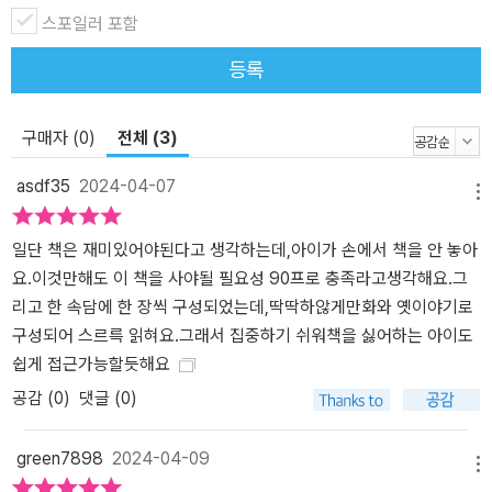
발서를 읽는 것과 같습니다. 속담으로 우리 조상의 삶을 더 잘 이해하
스포일러 포함
는 동시에 그 속에 녹아 있는 지혜와 슬기까지 엿볼 수 있답니다. 초등
등록
학생이 꼭 알아야 할 중요 속담 위주로 구성했어요 일상생활과 초등
교과서, 뉴스, 신문에서 자주 쓰이는 속담 위주로 가려 뽑았어요. 한
속담에도 상황에 따라 여러 가지 뉘앙스가 있을 수 있기 때문에 이 책
구매자 (0)
전체 (3)
에는 가장 대표적인 뜻풀이를 실었어요. 지금까지 몰랐거나 두루뭉술
asdf35
2024-04-07
하게만 알고 넘어갔던 속담의 정확한 뜻을 깨닫는 재미를 느껴 보세
메뉴
요. 또 네 칸 만화 하단에는 비슷한 속담, 사자성어 등을 따로 정리해
놓아서 학습자료로도 손색이 없답니다. 책 마지막에 ‘찾아보기’ 코너
일단 책은 재미있어야된다고 생각하는데,아이가 손에서 책을 안 놓아
가 있어서 필요한 속담만 쏙쏙 찾아볼 수도 있어요. 학습만화만 좋아
요.이것만해도 이 책을 사야될 필요성 90프로 충족라고생각해요.그
하는 아이도 부담 없이 읽을 수 있어요 이야기가 시작되는 왼쪽 페이
리고 한 속담에 한 장씩 구성되었는데,딱딱하않게만화와 옛이야기로
지마다 재미있는 네 칸 만화가 나와요. 만화만 읽어도 그 속담이 일상
구성되어 스르륵 읽혀요.그래서 집중하기 쉬워책을 싫어하는 아이도
생활에서 어떻게 쓰이는지 한 번에 이해할 수 있어요. 오른쪽 페이지
쉽게 접근가능할듯해요
에는 유래 이야기가 짤막한 동화 형식으로 나와 있어 부담 없이 읽을
공감 (
0
)
댓글 (0)
수 있답니다. 학습만화에만 익숙해져 있거나 긴 글 읽는 것을 어려워
하는 아이들도 재밌게 읽을 수 있어 부모와 아이, 모두가 만족할 수 있
green7898
2024-04-09
메뉴
는 책이에요.