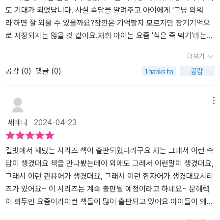
이 몇 단계 성장한 걸 보실 겁니다"그래서 이런 속담이 생겼어요" 읽
각해 보면 우리도 저런 시기가 있었죠.지금이야 터득을 하고 술술 외
지만,초등저학년에게 딱 필요한재미와 학습 요소가 담긴 책입니다.그
도 기대가 되었답니다. 사실 속담을 알려주고 아이에게 '그냥 외워
어보시길 추천합니다
우고 풀지만,올챙이는 개구리로 자라면서 꼬리가 없어지고 다리가 생
래서 이런 속담이 생겼대요 추천!출판사로부터 도서 협찬을 받고 본
라'하면 잘 외울 수 있을까요?잠깐은 기억할지 모르지만 장기기억으
기면서 전혀 다름 모습으로 바뀌어요볼품없던 자신의 과거는 생각하
인의 주관적 견해에 의해 작성하였슴
로 저장되지는 않을 것 같아요.저희 아이는 요즘 '식은 죽 먹기'라는
지 않고 애초부터 잘난 듯이 뽐내는 태도를 비꼬는 말이랍니다.​​금강
속담을 종종 즐겨써요.아이의 어떤 행동을 보고 제가 '그거 참 식은 죽
더보기
산도 식후경뜻: 아무리 재미있는 일이라도 배가 불러야 흥이 나지, 배
먹기인데?'라고 말했더니 아이가 그게 무슨 뜻이냐고 묻더라구요.그
공감 (
0
)
댓글 (0)
가 고프면 아무 일도 할 수 없음을 비유적으로 이르는 말.비슷한 속담
래서 알려주고 나니 그때부터 뭔가 자기가 하기 쉬운 일이 있을 때 '이
으로 '수염이 대 자라도 먹어야 양반이다'가 있어요.​전시회에서 멋진
거 참 식은 죽 먹기네.'라고 말하기 시작하더라구요. 그래서 속담도 이
작품을 보며 르네상스 시기~ 말하네요.그런데 어디선가 들리는 꼬르
렇게 '생활 속에서 익히면 잘 익힐 수 있고 오래도록 기억하며 실제로
메뉴
륵 소리. 아무리 좋은 전시라도, 배고품을 해결 해야겠죠.금강산도 식
써 먹는구나'라는 생각을 했어요. 초등 고학년이 되어서도 속담을 거
세레나
2024-04-23
후경이라고 했어.. 좋은 전시도 든든하게 먹고선 봐야~ 머릿 속에 잘
의 모르는 아이들이 꽤 있더라구요.우리가 발표를 하거나 글을 쓸 때,
담을 수 있답니다.아무리 좋은 일도 일단 배가 고프지 않아야 할 수 있
속담을 넣어서 말하면 좀 더 말하기나 글이 풍성해지는 느낌이 있지
어요.​​속담이 어렵다 생각이 들 수 있는데,이 책은 전혀~ 재미도 가득,
요. 비빔밥에 마지막 참기름 한 수저를 넣으면 맛과 분위기가 달라지
길벗에서 재밌는 시리즈 책이 출판되었더라구요 저는 그래서 이런 속
설명도 쉽고요.아하! 하게 되는 책이랍니다.아이와 함께 저도 같이 읽
듯이 말이예요. 속담에 대해 관심갖기 시작할 때부터 이 책을 보며 조
담이 생겼대요 책을 만나봤는데이 외에도 그래서 이런말이 생겼대요,
으며 다시 또 배우게 되네요.​길벗스쿨 출판사로부터 도서를 제공받아
금씩 조금씩 익히면 좋을 것 같아요. 속담은 교훈적인 내용을 알려주
그래서 이런 관용어가 생겼대요, 그래서 이런 한자어가 생겼대요시리
읽고 쓴 리뷰입니다.
거나 어떤 상황을 좀 더 재치있게 표현할 때 쓰면 딱 좋아요. 아이한테
즈가 있어요~ 이 시리즈는 계속 출판될 예정이라고 하네요~ 문해력
'예쁜 말 하자'라고 말하는 것보다 '가는 말이 고와야 오는 말이 곱
이 화두인 요즘이라이런 책들이 많이 출판되고 있어요 아이들이 왜
다'라는 말이 있다고 하면서 말하면 좀 더 아이의 마음에 와 닿지 않을
이런말을 써 이건 무슨뜻이라 묻는 일들이 많더라구요사실 유래도 유