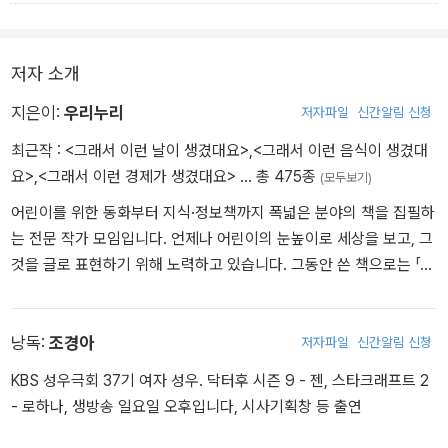
저자 소개
지은이:
우리누리
저자파일
신간알림 신청
최근작 :
<그래서 이런 날이 생겼대요>
,
<그래서 이런 음식이 생겼대
요>
,
<그래서 이런 경제가 생겼대요>
… 총 475종
(모두보기)
어린이를 위한 동화부터 지식·정보책까지 폭넓은 분야의 책을 집필하
는 전문 작가 모임입니다. 언제나 어린이의 눈높이로 세상을 보고, 그
것을 글로 표현하기 위해 노력하고 있습니다. 그동안 쓴 책으로는 「오
십 빛깔 우리 것 우리 얘기」 시리즈, 「Go Go 지식 박물관」 시리즈, 「우
리 역사 박물관」 전집, 『아빠 법이 뭐예요?』 등이 있습니다. 「그래서
생겼대요」 시리즈는 우리누리의 대표작입니다. 이 책을 읽고 어린이
낭독:
조경아
저자파일
신간알림 신청
에게 꼭 필요한 사회 상식을 재미있게 익혀 보세요.
KBS 성우극회 37기 여자 성우. 닥터후 시즌 9 - 젠, 스타크래프트 2
- 로하나, 생방송 일요일 오후입니다, 시사기획창 등 출연