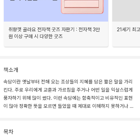
취향껏 골라요 전자책 굿즈 자판기 : 전자책 3만
21세기 최
원 이상 구매 시 다양한 굿즈
책소개
속담이란 옛날부터 전해 오는 조상들의 지혜를 담은 짧은 말을 가리
킨다. 주로 우리에게 교훈과 가르침을 주거나 어떤 일을 익살스럽게
풍자하기 위해 많이 썼다. 이런 속담에는 함축적이고 비유적인 표현
이 많아 정확한 뜻을 모르면 들었을 때 제대로 이해하지 못하거나 잘
못된 상황에서 사용할 수도 있다.
그럴 때는 『그래서 이런 속담이 생겼대요』를 펼쳐 보자. ‘쇠귀에 경 읽
목차
기’의 ‘경’은 대체 무엇인지, ‘같은 값이면 다홍치마’의 ‘다홍치마’가 왜