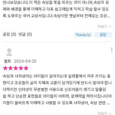
알게 되니, 속담의 의미를 더욱 깊게 이해할 수 있었어요. 예를 들어,
만나보았습니다.이 책은 속담을 뜻을 외우는 것이 아니라,속담의 유
'소 잃고 외양간 고친다'라는 속담의 배경을 알게 되니 이 속담의 뜻을
래와 배경을 통해 이해하고 더욱 쉽고재밌게 익히고 학습 할수 있도
완전히 이해할 수 있었죠. 자주 들었던 속담이지만 아이에게 외양간
록 도와주는 국어 교양서입니다.속담이란 옛날부터 전해오는 조상들
에 대해 배경지식을 알려준적이 없었는데요. 이 책에서는 왜 외양간
의 지혜가 담긴 말이잖아요.그래서 지금도 교훈이나 가르침이 필요할
더보기
인지 알려주면서 속담의 뜻을 이해할 수 있게 도와주니 좋더라구요.
때나,말의 효과를 높여줄때 속담을 많이 사용하고 있어요.속담은 아
공감 (
0
)
댓글 (0)
농경사회인 우리나라는 가장 큰 재산이 소라서 이런 속담이 나왔구나
무래도 함축적인 표현이 많아 아이들은 정확한 뜻을 모를수도있
도 알 수 있어 아이도 기억하기 쉬웠어요.마지막에는 찾아보기에서
고, 이해하지 못하여 잘못된 상황에서 사용하고 오해를 불러올수도
모든 속담을 한눈에 볼 수 있고 찾을 수 있어 좋았구요.또한, 이 책은
있어요.속담을 좀 더 재밌고 유익하게 배워볼수있는 책이라면꼭 아이
메뉴
다양한 주제의 속담을 다루고 있어서 어린이들이 더 넓은 시각으로
들에게 보여주려 노력하고 있어요.<그래서 이런 속담이 생겼대요>에
엘프
2024-04-20
속담을 접해볼 수 있는데요. 생활과 풍속에서 나온 속담, 동물에 관련
서는 생활과 풍속에서 나온 속담동물에 빗댄 속담사람의 심리가 담긴
된 속담, 사람의 심리를 담은 속담, 역사 속 인물이 만들어 낸 속담 등
속담역사 속 인물이 가르쳐 준 속담세상의 이치를 담은 속담 이렇게
다양한 속담을 다루고 있어서 어린이들은 다양한 상황에서 속담을 적
5가지 주제로 속담을 배워볼수있습니다.차례를 살펴보고 평소에 궁
속담과 사자성어는 아이들이 살아가는데 실생활에서 자주 쓰이는 표
절하게 활용할 수 있어요.<그래서 이런 속담이 생겼대요>을 읽은 후
금했던 속담을 선택하여유연하게 책 읽기도 가능합니다.맨 뒷장을 보
현이고 조상들의 삶의 지혜와 교훈이 담겨있기에 반드시 알아야 합니
에는 아이가 속담을 적극적으로 활용할 수 있도록 퀴즈를 내고 맞추
시면 '찾아보기'를 통해 속담도 찾아볼수있으니 참고하시길 바랍니다.
다하지만 인터넷의 무분별한 사용으로 신조어들이 생기고 말줄임
는 활동도 해보았어요.앞으로는 속담을 활용하여 일기나 글쓰기를 할
일단 학습만화 4컷을 통해 일상생활에서 사용되는 속담이 나와 있어
을 하고 단순한 표현들로 아이들의 어휘력, 문해력을 하락시킵니다아
때 아이들이 속담을 적극적으로 활용할 수 있도록 도와줘야겠어요.이
아이들이 부담없이 다가갈수있어요.'엄마 이것좀 봐봐. 표정 너무 웃
이들이 올바르게 이해하고 사용할 수 있도록 사자성어, 속담 관련 책
런 경험을 통해 어린이들은 언어 능력과 문화 이해력을 함께 향상시
기지?' 하면서 아이가 계속 만화를 보여주더라구요.그만큼 아이의 마
들을 자주 읽게 하고 있습니다다행히도 저희 아이는 어릴 때부터 좋
더보기