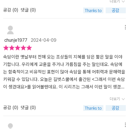
더보기
까요?이 책은 먼저 4컷 만화로 이 속담이 쓰이는 상황을 보여주고 있
래인데 어떤 상황에서 써야하는지 구체적으로 묻는 일들도 많이 생기
공감 (
0
)
댓글 (0)
어요. 만화로 먼저 아이들의 흥미와 관심을 끄는 거지요. 그러면서 자
더라구요속담은 특히 그런거 같아요 문장 그대로 받아들이면 이게 무
연스럽게 '이런 상황에서 이런 속담을 쓰는 구나'를 파악할 수 있어요.
슨말이야 하는 경우가 많잖아요독해 문제집 요즘 풀고 있는데 지문이
거기에서 끝나는 게 아니라 옆 페이지에서는 줄글로 속담과 어울리는
나 문제에서 속담도 많이 나오더라구요 속담에 대해서 알고 싶다면
메뉴
옛 이야기를 들려주고 있지요. 옛 이야기들을 읽으며 옛날 사람들의
재밌게 읽을 책이에요만화도 있고 국어교과서와 일상생활에서 많이
chunje1977
2024-04-09
생활모습도 파악할 수 있고, 우리 조상들에게 배울 점도 익힐 수 있겠
쓰이는 속담들로 구성되어있어요​다양한 속담들이 수록되어있어요 속
지요?이렇게 두 번이나 각 속담에 관련된 상황을 알려주니 머리에도
담들이 어떤 유래에서 왔는지 알려주네요생활풍속에서 나온 속담, 동
쏙쏙 들어오고 이해도 더 쉬운 것 같아요. 마지막에는 속담에 대한 설
물에 빗댄 속담, 사람의 심리가 담긴속담, 역사속 인물이 가르쳐준 속
속담이란 옛날부터 전해 오는 조상들의 지혜를 담은 짧은 말을 이야
명도 친절하게 해준답니다. 요즘은 사실 아궁이에 불을 떼는 집이 없
담, 세상의 이치를 담은 속담으로 나눠서 초등학생 아이들이 알아야
기합니다. 우리에게 교훈을 주거나 가름침을 주는 말인데요. 속담에
지요. 그래서 연기가 굴뚝으로 나가는 것을 경험하기도 쉽지 않고요.
할 속담들이 수록되어있어요찾아보기도 수록되어있어요 아이가 찾아
는 함축적이고 비유적인 표현이 많아 속담을 통해 어휘력과 문해력을
아이들이 생소하게 느낄만한 부분에 대한 설명이 있는 점도 좋았답니
서 볼 수 도 있어요구성은 만화로 지금 어떤 상황에서 이 속담을 써야
키워갈 수 있답니다. 오늘은 길벗스쿨에서 출간된 <그래서 이런 속담
다.속담 중에는 '역사 속 인물이 가르쳐 준 속담'들이 있는데 저는 이
하는지 재밌게 나와있어요그리고 어떤 유래가 있는지 옆에 이야기 형
이 생겼대요>를 읽어볼텐데요. 이 시리즈는 그래서 이런 말이 생겼대
부분이 가장 흥미로웠어요.'무쇠도 갈면 바늘이 된다'라는 속담의 뜻
식으로 씌여있어요아이가 흥미있어 하더라구요 그리고 이런 유래를
요, 그래서 이런 관용어가 생겼대요, 그래서 이런 한자어가 생겼대요
더보기
은 알고 있었지만 시인 '이백'을 예를 들어 설명해주니 이 속담이 더
알고 뜻까지 확인하니까좀 더 정확하게 속담을 이해하고 적용할 수
가 출간되어 초등문해력에 도움이 되요. 이번 시리즈에서는 어떤 속
공감 (
0
)
댓글 (0)
마음에 와 닿더라구요. 아이들도 이런 역사 속 인물들의 이야기를 보
있는거 같아요사실 이런 글이라고 해야할까요 글있는 책 잘 안 읽는
담을 만나게 될지 궁금합니다.초등 국어 교과서와 일상생활에서 자주
며 '나도 이런 사람이 되어야 겠다'라는 생각을 가질 것 같아요. 속담
저희 애들이라 방가웠어요한 쪽 정도 읽으면 되니까 부담도 없고 엄
쓰이는 핵심 속담을 가려 뽑아 비슷한 어휘를 포함하여 총 99가지의
도 익히고, 역사 속 인물들을 보며 본받을 점도 생각해보고 꿩먹고 알
마에게는 더욱 방가운 구성이지요구관이 명관이다 라는 속담인데 아
속담을 만나게 됩니다.1장 생활과 풍속에서 나온 속담2장 동물에 빗
메뉴