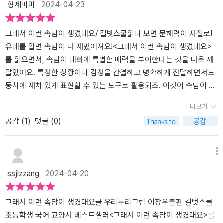
형제마미
2024-04-23
풍부한 문화적 배경을 담고 있는 속담은 일상 생활에서 자주 사용되
며, 이를 알고 있다면 언어를 더 재미있게 이해할 수 있습니다. 읽기
독립 후 혼자 책을 읽는 아이들은 보통, 예전보다 다양하고 더 많은 책
그래서 이런 속담이 생겼대요/ 길벗스쿨읽다 보면 문해력이 저절로!
을 읽고 줄글책(문고나 어린이 소설)이나 지식책도 자주 읽으며 자신
유래를 알면 속담이 더 재밌어져요!<그래서 이런 속담이 생겼대요>
만의 독서 경험을 쌓게 됩니다. 그러나 매번 긴 호흡의 책만 읽다 보면
를 읽으면서, 속담이 대화에 특별한 매력을 부여한다는 것을 더욱 깨
독서에 흥미가 떨어질까 염려가 되기도 합니다. 그럴 때 가볍게 읽는
달았어요. 특정한 상황이나 감정을 간결하고 명확하게 전달하면서도
책, 학원 오가는 시간이나 방과후 대기 시간 등 짜투리 시간에 휴식 겸
동시에 재치 있게 표현할 수 있는 도구로 활용되죠. 이것이 속담이 싱
재밌게 읽을 수 있는 책, 언어와 문화에 대한 이해를 넓힐 수 있는 책
겁고 재미없는 대화에 생동감을 불어넣어주는 이유인데요.속담은 짧
더보기
으로 적극 추천합니다.<길벗스쿨로부터 도서를 제공받아 쓴 서평입
은 구절로 이루어져 있지만, 상황을 묘사하거나 조언을 제공함으로써
공감 (
1
)
댓글 (0)
니다>
말 그대로 기름처럼 대화를 윤기 있게 만들어주는데요. 일상 대화에
속담을 살짝 섞어넣으면서 의미를 풍부하게 전달할 수 있죠. 요즘 문
해력과 글쓰기가 더 집중되고 있는데요. 소통과 의사전달은 속담을
메뉴
사용하여 더욱 풍부하고 효과적으로 이루어질 수 있다고 해서 엄마인
ssjlzzang
2024-04-20
저도 속담을 넣어 사용하려고 노력중인데요.이 책은 어린이들이 속담
을 쉽게 이해하고 활용할 수 있도록 도와주는데, 만화와 이야기를 통
해 속담의 뜻을 쉽고 재미있게 전달하며, 속담의 배경과 유래를 설명
그래서 이런 속담이 생겼대요글 우리누리그림 이창우출판 길벗스쿨
하여 아이들이 쉽게 이해할 수 있도록 도와줘요. 속담이 나온 배경을
초등학생 국어 교양서 베스트셀러<그래서 이런 속담이 생겼대요>를