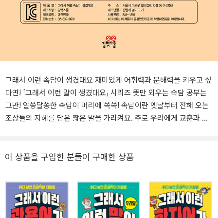
그래서 이런 속담이 생겼대요 재미있게 어휘력과 문해력을 키우고 싶
다면! 「그래서 이런 말이 생겼대요」 시리즈 뜻만 외우는 속담 공부는
그만! 알쏭달쏭한 속담이 머리에 쏙쏙! 속담이란 옛날부터 전해 오는
조상들의 지혜를 담은 짧은 말을 가리켜요. 주로 우리에게 교훈과 가
르침을 주거나 어떤 일을 익살스럽게 풍자하기 위해 많이 썼지요. 이
런 속담에는 함축적이고 비유적인 표현이 많아 정확한 뜻을 모르면
들었을 때 제대로 이해하지 못하거나 잘못된 상황에서 사용할 수도
이 상품을 구입한 분들이 구매한 상품
있어요. 그럴 때는 『그래서 이런 속담이 생겼대요』를 펼쳐 보세요. ‘쇠
귀에 경 읽기’의 ‘경’은 대체 무엇인지, ‘같은 값이면 다홍치마’의 ‘다홍
치마’가 왜 좋은지 등 속담이 생겨난 이야기를 읽다 보면 아리송했던
속담이 더 쉽고 정확하게 이해될 거예요. 또 익살스러운 네 칸 만화와