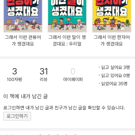
다양한 예문으로 어떤 상황에서 이 속담이 쓰이는지도 자연스럽게 익
힐 수 있답니다. 기획 의도 생각과 표현의 폭을 넓혀주는 속담, 속담을
알아야 문해력이 자랍니다 “짱이다” “망했다” “짜증난다” 요즘 아이
들이 가장 많이 쓰는 어휘입니다. 이처럼 단편적이고 직접적인 화법
에 익숙해진 아이들은 점점 생각이 그 안에 갇히게 되고 어휘력이나
그래서 이런 관용어
그래서 이런 말이 생
그래서 이런 한자어
표현력을 키우기도 어렵습니다. “앗싸, 개이득!”과 “와, 꿩 먹고 알 먹
가 생겼대요
겼대요 : 우리말
가 생겼대요
고다!”라고 말하는 아이 중 누구의 상상력과 표현력이 더 풍부할까
요? 우리가 흔히 접하는 속담은 언뜻 보면 짧고 쉬운 말처럼 보이지
만, 그 속에는 삶의 지혜와 세상의 이치가 함축적으로 담겨 있습니다.
읽고 싶어요 3명
3
31
0
속담에 사용된 비유와 은유를 이해하고 문맥을 유추하는 과정에서 종
읽고 있어요 0명
합적인 문해력이 향상되는 것은 물론, 생각의 폭이 넓어집니다. 또 일
100자평
리뷰
마이페이퍼
읽었어요 35명
상생활에서도 자신이 말하고자 하는 바를 훨씬 더 풍부하게 표현할
수도 있지요. 네 칸 만화로 속담을 ‘재미있게’ 배우고 유래 이야기로
이 책에 내가 남긴 글
속담을 ‘제대로’ 이해해요! 이 책은 네 칸 만화와 동화 형식의 짤막한
로그인하면 내가 남긴 글과 친구가 남긴 글을 확인할 수 있습니다.
글을 통해 속담의 유래를 알려주면서 그 뜻과 쓰임새를 재미있게 알
로그인하기
려주는 책이에요. 뜻풀이만 나열한 사전 형식의 책과 달리, 속담이 생
겨난 배경을 알려주기 때문에 더 깊이 있고 정확하게 속담을 배울 수
있지요. 또 속담에 담긴 우리의 옛 문화를 엿볼 수 있어서 더 좋아요.