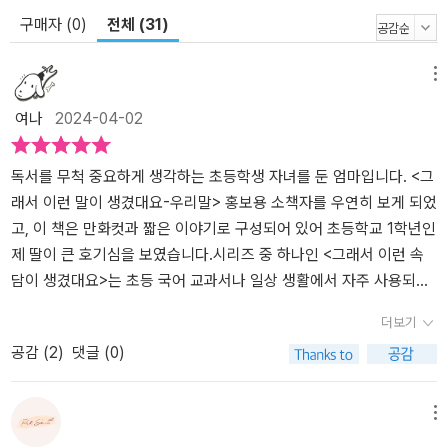
구매자 (0)
전체 (31)
메뉴
여나
2024-04-02
독서를 무척 중요하게 생각하는 초등학생 자녀를 둔 엄마입니다. <그
래서 이런 말이 생겼대요-우리말> 홍보용 소책자를 우연히 보게 되었
고, 이 책은 만화컷과 짧은 이야기로 구성되어 있어 초등학교 1학년인
제 딸이 큰 호기심을 보였습니다.시리즈 중 하나인 <그래서 이런 속
담이 생겼대요>는 초등 국어 교과서나 일상 생활에서 자주 사용되는
핵심 속담을 골라 수록한 책으로생활과 풍속에서 나온 속담, 동물에
더보기
빗댄 속담, 사람의 심리가 담긴 속담, 역사 속 인물이 가르쳐 준 속담,
공감 (
2
)
댓글 (0)
세상의 이치를 담은 속담 총 5장으로 구성되어 있습니다. 한국사를
좋아하는 딸은 ‘역사 속 인물이 가르쳐 준 속담’ 부분에 가장 흥미를
느끼고 재미있어 하면서 단숨에 읽어내려 갔습니다. 속담은 우리 언
메뉴
어와 문화를 이해하는 데 큰 역할을 합니다. 우리말의 미묘한 의미와