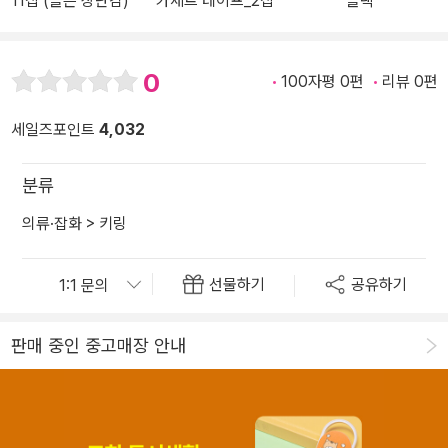
11집 (슬픈 장난감)
카세트 테이프_2집
블랙
0
100자평 0편
리뷰 0편
세일즈포인트
4,032
분류
의류·잡화
>
키링
선물하기
공유하기
판매 중인 중고매장 안내