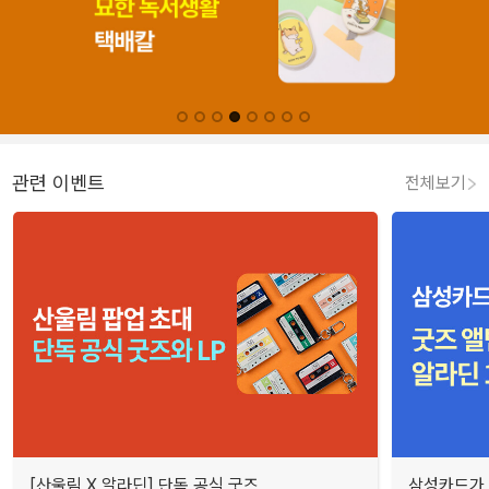
관련 이벤트
전체보기
[산울림 X 알라딘] 단독 공식 굿즈
삼성카드가 