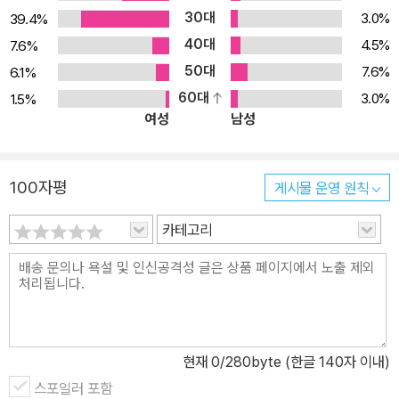
30대
3.0%
39.4%
40대
4.5%
7.6%
50대
7.6%
6.1%
60대
3.0%
1.5%
여성
남성
100자평
게시물 운영 원칙
카테고리
현재
0
/280byte (한글 140자 이내)
스포일러 포함