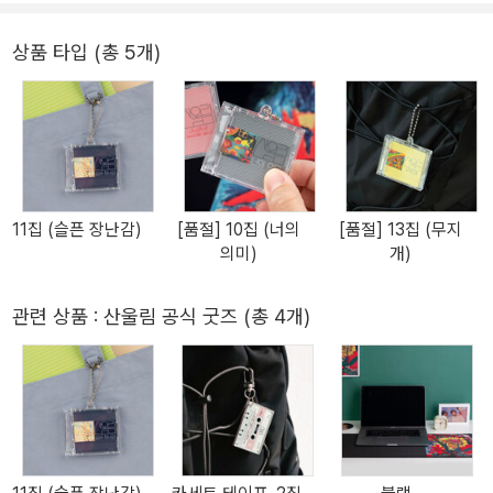
상품 타입 (총 5개)
11집 (슬픈 장난감)
[품절] 10집 (너의
[품절] 13집 (무지
의미)
개)
관련 상품 : 산울림 공식 굿즈 (총 4개)