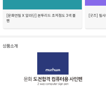
[문화연필 X 알라딘] 본투리드 초저점도 3색 볼
[굿즈] 필
펜
상품소개