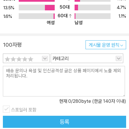
50대
4.7%
13.5%
60대
1.1%
1.6%
여성
남성
100자평
게시물 운영 원칙
카테고리
현재
0
/280byte (한글 140자 이내)
스포일러 포함
등록