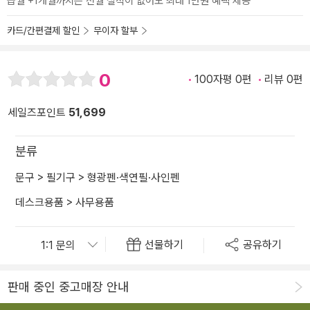
급월 +1개월까지는 전월 실적이 없어도 최대 1만원 혜택 제공
카드/간편결제 할인
무이자 할부
0
100자평 0편
리뷰 0편
세일즈포인트
51,699
분류
문구
>
필기구
>
형광펜·색연필·사인펜
데스크용품
>
사무용품
선물하기
공유하기
판매 중인 중고매장 안내