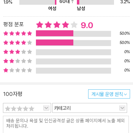
60대
3.2%
1.9%
여성
남성
9.0
평점 분포
50.0%
50.0%
0%
0%
0%
100자평
게시물 운영 원칙
카테고리