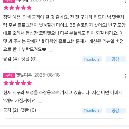
메뉴
정말 예쁨. 인생 공책이 될 것 같네요. 전 첫 구매라 리드미 님 댓글처
럼 훗날 홀로그램이 벗겨질까 다이소 B5 손코팅지 샀어요! 반구 모양
대로 오려서 행성만 코팅했으니 다른 분들께도 팁이 되길 바라요. 이
댓 봐 주시는 판매자님! 다음엔 홀로그램 문제가 개선된 리뉴얼 버전
으로 판매 부탁드려요❤️
공감 (
4
)
댓글 (0)
잿빛여우
2025-08-18
메뉴
현재 지구와 토성을 소장용으로 가지고 있습니다. 시간 나면 나머지
2개도 가질거에요.
공감 (
2
)
댓글 (0)