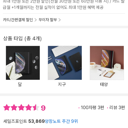
최대 1만원 또는 2만원 할인(전월 30만원 또는 60만원 이용 시) / 카드 발
급월 +1개월까지는 전월 실적이 없어도 최대 1만원 혜택 제공
카드/간편결제 할인
무이자 할부
상품 타입 (총 4개)
달
지구
태양
9
100자평 3편
리뷰 3편
세일즈포인트
53,869
양장노트 주간 9위