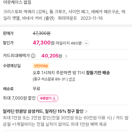
아웃케이스 없음
크리스토퍼 맥쿼리
(감독),
톰 크루즈
,
사이먼 페그
,
레베카 페르구손
,
헤
일리 앳웰
,
바네사 커비
(출연)
파라마운트
2023-11-16
판매가
47,300원
47,300
할인가
원
마일리지 480원
40,205
카드최대혜택가
원
수령예상일
양탄자배송
오후 1시까지 주문하면 밤 11시
잠들기전 배송
(중구 서소문로 89-31 )
변경
배송료
무료
최대 7,000원 할인
쿠폰받기
알라딘 만권당 삼성카드, 알라딘 15% 청구 할인
최대 1만원 또는 2만원 할인(전월 30만원 또는 60만원 이용 시) / 카드 발
급월 +1개월까지는 전월 실적이 없어도 최대 1만원 혜택 제공