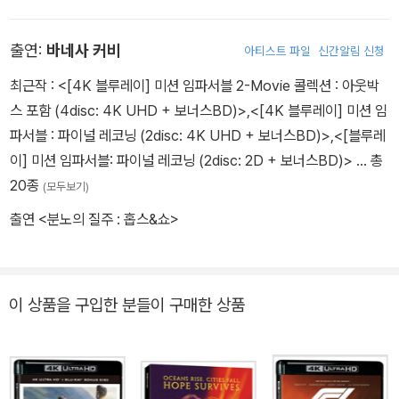
출연:
바네사 커비
아티스트 파일
신간알림 신청
최근작 :
<[4K 블루레이] 미션 임파서블 2-Movie 콜렉션 : 아웃박
스 포함 (4disc: 4K UHD + 보너스BD)>
,
<[4K 블루레이] 미션 임
파서블 : 파이널 레코닝 (2disc: 4K UHD + 보너스BD)>
,
<[블루레
이] 미션 임파서블: 파이널 레코닝 (2disc: 2D + 보너스BD)>
… 총
20종
(모두보기)
출연 <분노의 질주 : 홉스&쇼>
이 상품을 구입한 분들이 구매한 상품