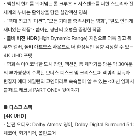
- 액션의 한계를 뛰어넘는 톰 크루즈 + 서스펜스를 더한 스토리와 전
세계의 누비는 활약상을 담은 실감액션 영화
- "역대 최고의 '미션'", "모든 기대를 충족시키는 영화", "말도 안되게
재미있는 작품"- 쏟아진 평단의 호평을 증명한 작품
-
돌비 비전 HDR
(High Dynamic Range) 지원으로 더욱 깊고 풍
부한 컬러,
돌비 애트모스 사운드
로 더 환상적인 음향 감상할 수 있는
4K UHD 포맷
- 영화속 아이코닉한 도시 장면, 액션씬 등 제작기를 담은 약 30여분
의 부가영상이 수록된 보너스 디스크 및 크리스토퍼 맥쿼리 감독과
편집자 에디 해밀턴의 코멘터리로 속속들이 알 수 있는 <미션 임파서
블:데드 레코닝 PART ONE> 뒷이야기
■ 디스크 스펙
[4K UHD]
- 본편 오디오: Dolby Atmos: 영어, Dolby Digital Surround 5.1:
체코어, 헝가리어, 폴란드어