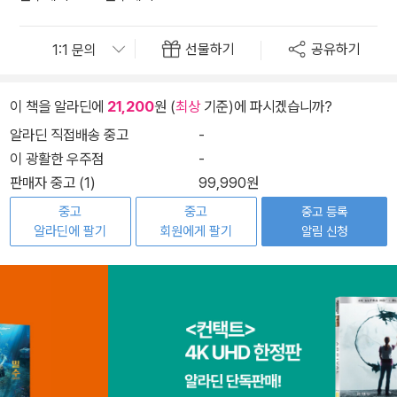
선물하기
공유하기
이 책을 알라딘에
21,200
원 (
최상
기준)에 파시겠습니까?
알라딘 직접배송 중고
-
이 광활한 우주점
-
판매자 중고 (1)
99,990원
중고
중고
중고 등록
알라딘에 팔기
회원에게 팔기
알림 신청