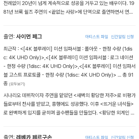
전례없이 20년이 넘게 계속적으로 성공을 거두고 있는 배우이다. 19
81년 브룩 쉴즈 주연의 <끝없는 사랑>에 단역으로 출연하면서 연기
생활을 시작했다. <레인 맨> <7월 4일생> <탑 건> <컬러 오브 머
니> 등을 연이어 흥행시키고 <파 앤드 어웨이> <어 퓨 굿맨> <뱀파
출연:
사이먼 페그
아티스트 파일
신간알림 신청
이어와의 인터뷰> <제리 맥과이어> <매그놀리아> 등의 작품에 출
연하며 인기를 누렸다. 아카데미 남우주연상에 2회, 남우조연상에 1
최근작 :
<[4K 블루레이] 미션 임파서블 : 폴아웃 - 한정 수량 (1dis
회 노미네이트 된 바 있으며 <미션 임파서블> 시리즈, <엣지 오브 투
c: 4K UHD Only)>
,
<[4K 블루레이] 미션 임파서블 : 로그 네이션
모로우>의 흥행 성공을 이어가고 있다.
- 한정 수량 (1disc: 4K UHD Only)>
,
<[4K 블루레이] 미션 임파서
블 고스트 프로토콜 - 한정 수량 (1disc: 4K UHD Only)>
… 총 91
종
(모두보기)
시나리오 데뷔작이자 주연을 맡았던 <새벽의 황당한 저주>로 비평가
들로부터 찬사를 받았고, 흥행에도 성공했다. 이후 <뜨거운 녀석들>
로 완벽하게 입지를 굳히며 골수팬들을 만들었다. <황당한 외계인 폴
><스타트렉: 다크니스><틴틴 유니콘호의 비밀><하우 투 루즈 프렌
즈>등에 출연했다.
출연:
레베카 페르구손
아티스트 파일
신간알림 신청