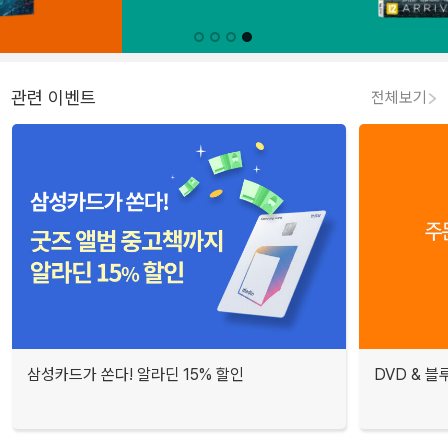
관련 이벤트
전체보기
삼성카드가 쏜다! 알라딘 15% 할인
DVD & 