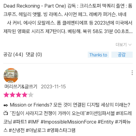
Dead Reckoning - Part One) 감독 : 크리스토퍼 맥쿼리 출연 : 톰
크루즈. 헤일리 앳웰. 빙 라메스. 사이먼 페그. 레베카 퍼거슨. 바네
사 커비. 에사이 모랄레스. 폼 클레멘티에프 등 2023년에 미국에서
제작된 영화로 시리즈 제7탄이다. 베링해. 북위 58도 31분 00.8초
서경 176도 13분 12.6초, 아나디리 표준시 2월 29일 12시 01분. 북
더보기
극의 만년설 밑을 시험항해 중이던 러시아 연방 잠수함 K599 세바
공감 (
44
)
댓글 (0)
스토폴 호의 함장이 펜던트 모양의 열쇠 두 개를 조합해 하나의 십자
모양 열쇠로 만들어 장치를 열고 내부를 살핀 다음 부하와 열쇠를 나
눠 가진다. 그 장치는 현 시점의 최첨단 전술이자 인간이 만들어 낸 가
메뉴
장 무시무시한 살상무기였다. 그런데 미군 잠수함이 나타나 전투가
머리쓰기&글쓰기
2023-11-15
벌어지는데 미군 잠수함이 갑자기 사라졌고 자신들이 쏘았던 어뢰가
되돌아와 폭발하는 바람에 세바스토폴 호는 침몰하고 승조원 전원이
✒️ Mission or Friends? 모든 것이 연결된 디지털 세상의 미래는?
목숨을 잃는다. 암스테르담. 에단 헌트가 받은 미션은 2개가 하나로
📺 ˝진실이 사라지고 전쟁이 가까이 오는데˝#미션임파서블 #데드레
합쳐야 작동되는 특이한 열쇠를 찾는 것이었는데 그 열쇠의 운반책을
코닝 #파트1 #IMF #ImpossibleMissionForce #Entity #가짜뉴
일사 파우스트가 이스탄불에서 살해한 뒤 훔쳐 도주했고, 현재 5,00
스 #신냉전 #아날로그 #영화스타그램
0만 달러의 현상금이 걸린 상태라는 것이었다. 키트리지 국장은 사냥