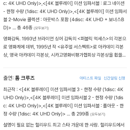
c: 4K UHD Only)>
,
<[4K 블루레이] 미션 임파서블 : 로그 네이션
-Freefall(9:05) 자유낙하 씬 준비
- 한정 수량 (1disc: 4K UHD Only)>
,
<[4K 블루레이] 미션 임파서
-Speed Flying(4:17) 스피드 플라잉 촬영 과정
블 2-Movie 콜렉션 : 아웃박스 포함 (4disc: 4K UHD + 보너스B
-Train(5:32) 열차 장면 촬영 과정
D)>
… 총 46종
(모두보기)
영화감독. 1993년 브라이언 싱어 감독의 <퍼블릭 억세스>의 각본으
* 블루레이 보너스 디스크 스페셜 피쳐 오디오: 영어 Dolby Digital
로 영화계에 데뷔, 1995년 작 <유주얼 서스펙트>로 아카데미 각본
Stereo 2.0
상, 영국 아카데미 각본상, 시카고영화비평가협회상 각본상을 휩쓸었
* 블루레이 보너스 디스크 스페셜 피쳐 자막: 한국어, 영어, 광동어,
다. 2000년 <웨이 오브 더 건>으로 감독으로 데뷔했으며 <작전명
만다린, 체코어, 독일어, 헝가리어 등
발키리>, <투어리스트>의 각본을 쓴 바 있다.
출연:
톰 크루즈
아티스트 파일
신간알림 신청
최근작 :
<[4K 블루레이] 미션 임파서블 3 - 한정 수량 (1disc: 4K
UHD Only)>
,
<[4K 블루레이] 미션 임파서블 2 - 한정 수량 (1dis
c: 4K UHD Only)>
,
<[4K 블루레이] 미션 임파서블 : 폴아웃 - 한
정 수량 (1disc: 4K UHD Only)>
… 총 299종
(모두보기)
설명이 필요 없는 헐리우드 최고 스타 가운데 한 사람. 헐리우드에서