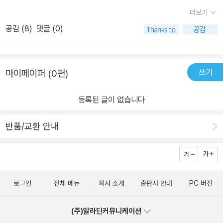
꾼들이 일사를 쫓아 룹알할리 사막으로 향했으며, 열쇠의 용도나 중
더보기
요성은 일절 관심을 갖지 말라고 말한다. 사냥꾼들을 추적하여 사막
공감 (
8
)
댓글 (0)
에 도착한 에단은 그들에게 발각되고 모래폭풍 속에서 일사와 함께
그들과 숨 막히는 총격전을 벌이는데...... 새롭게 등장한 엔티티가 인
류를 위협할 적으로 부상하고 에단이 찾아야 할 열쇠가 엔티티를 제
쓰기
마이페이퍼 (0편)
어할 수 있는 수단이 될 것이란다. 그런 열쇠를 놓고 에단의 IMF팀과
악당 간의 숨 막히는 대결이 펼쳐진다. 매 시리즈가 구성이나 스토리
등록된 글이 없습니다
전개가 비슷비슷하면서도 어쩌면 이렇게 흥미진진하고 박진감 넘치
는 작품을 만드는지 감탄하지 않을 수 없었다. 그런데 톰 크루즈도 이
반품/교환 안내
젠 서서히 늙어간다는 느낌을 받았는데 데드 레코닝 Part Two는 언
제 나오려는지 기대 반 걱정 반이었다.
로그인
전체 메뉴
회사 소개
출판사 안내
PC 버전
(주)알라딘커뮤니케이션