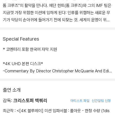
톰 크루즈"의 활약을 만나다. 에단 헌트(톰 크루즈)와 그의 IMF 팀은
지금껏 가장 위험한 미션에 임하게 된다: 인류를 위협하는 새로운 무
기가 악당의 손아귀에 들어가기 전에 되찾는 것. 세계의 운명이 위험
에 처한 지금, 전세계를 넘나드는 죽음의 추격이 시작된다. 미스터리
하고도 강력한 적에 대항하여, 에단 헌트는 그의 임무보다 중요한 것
Special Features
은 없다는 것을 받아들여야 할 상황에 처한다. 그것이 심지어 그가 사
랑하는 사람들의 목숨일지라도.
* 코멘터리 포함 한국어 자막 지원
*4K UHD 본편 디스크*
-Commentary By Director Christopher McQuarrie And Edit
or Eddie Hamilton
-Isolated Score Track
출연 소개
*블루레이 보너스 디스크*
감독:
크리스토퍼 맥쿼리
아티스트 파일
신간알림 신청
-Rome(4:12) 로마 장면 촬영 과정
최근작 :
<[4K 블루레이] 미션 임파서블 : 폴아웃 - 한정 수량 (1dis
-Venice(4:13) 베니스 장면 촬영 과정