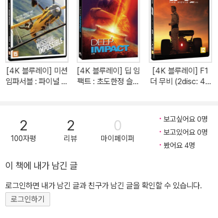
[4K 블루레이] 미션
[4K 블루레이] 딥 임
[4K 블루레이] F1
임파서블 : 파이널 레
팩트 : 초도한정 슬립
더 무비 (2disc: 4K
코닝 (2disc: 4K U
케이스 (1disc: 4K
UHD + 2D)
HD + 보너스BD)
UHD Only)
보고싶어요 0명
2
2
0
보고있어요 0명
100자평
리뷰
마이페이퍼
봤어요 4명
이 책에 내가 남긴 글
로그인하면 내가 남긴 글과 친구가 남긴 글을 확인할 수 있습니다.
로그인하기