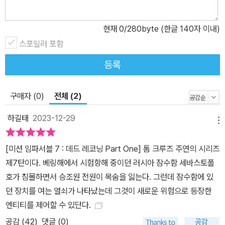
현재
0
/280byte (한글 140자 이내)
스포일러 포함
등록
구매자 (0)
전체 (2)
하길태
2023-12-29
메뉴
[미션 임파서블 7 : 데드 레코닝 Part One] 톰 크루즈 주연의 시리즈
제7탄이다. 베링해에서 시험항해 중이던 러시아 잠수함 세바스토폴
호가 침몰하면서 승조원 전원이 목숨을 잃는다. 그런데 잠수함에 있
던 장치를 여는 열쇠가 나타났는데 그것이 새로운 위험으로 등장한
엔티티를 제어할 수 있단다.
공감 (
42
)
댓글 (0)