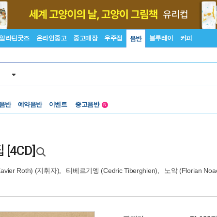
알라딘굿즈
온라인중고
중고매장
우주점
블루레이
커피
음반
중고음반
 음반
예약음반
이벤트
1천원부터
N
중고음반
[4CD]
avier Roth)
(지휘자),
티베르기엥 (Cedric Tiberghien)
,
노악 (Florian Noa