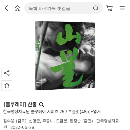
[블루레이] 산불
한국영상자료원 블루레이 시리즈 25 / 부클릿(48p)+엽서
김수용
(감독),
신영균
,
주증녀
,
도금봉
,
황정순
(출연)
한국영상자료
원
2022-06-28