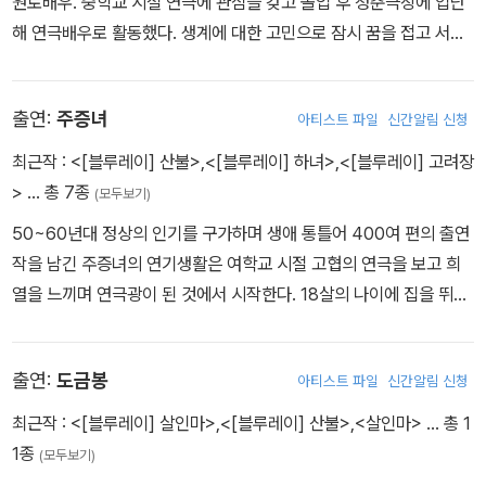
원로배우. 중학교 시절 연극에 관심을 갖고 졸업 후 청춘극장에 입단
의 심리적 풍경을 비추어낸다. 모더니즘 소설의 백미로 꼽히는 김승
해 연극배우로 활동했다. 생계에 대한 고민으로 잠시 꿈을 접고 서울
옥의 〈무진기행〉이 원작이며, 누벨바그를 중심으로 한 유럽 현대영화
대학교 치과대학에 입학했고, 해군 군의관 시절 만난 아내와 결혼한
의 영향이 완연한 작품이다.
뒤 치과의사 생활을 시작했다. 그러나 연기에 대한 열정을 억누를 수
출연:
주증녀
아티스트 파일
신간알림 신청
없어 연극 <여인천하> 무대에 올랐다가 당시 조긍하 감독의 눈에 띄
어, 1960년 영화 <과부>로 영화계에 데뷔했다. 데뷔 2년 만에 영화
최근작 :
<[블루레이] 산불>
,
<[블루레이] 하녀>
,
<[블루레이] 고려장
<연산군>으로 제1회 대종상 남우주연상, <빨간 마후라>로 제 11회
>
… 총 7종
(모두보기)
아시아영화제 남우주연상을 받으며 연기파 배우로 자리매김했다. 이
50~60년대 정상의 인기를 구가하며 생애 통틀어 400여 편의 출연
후 <갯마을>, <미워도 다시 한번>, <대원군> 등 한국영화사의 주옥
작을 남긴 주증녀의 연기생활은 여학교 시절 고협의 연극을 보고 희
같은 작품 300여 편에서 주연으로 활약하며 톱스타로서 1960년대
열을 느끼며 연극광이 된 것에서 시작한다. 18살의 나이에 집을 뛰쳐
한국 영화 전성기를 함께 누렸다. 1978년 영화 <화조>를 끝으로 배
나와 찾아간 극단 고협에서 <무영탑>(유치진)의 시녀 역을 시작으로
우로서는 잠정 은퇴했으나, 이후 한국영화배우협회장, 한국영화인협
<청춘의 윤리> <유령> <맹진사댁 경사>등을 공연하며 차근차근 배
회장, 한국예술문화단체총연 합회장 등을 역임했다. 영화배우로 활동
출연:
도금봉
아티스트 파일
신간알림 신청
우의 인생을 밟아갔다. 조용하고 섬세하면서도 선이 뚜렷한 연극에서
하는 동안에도 금호극장, 명보극장을 인수하고, 명보제과를 직접 운
의 그의 연기가 눈에 띄어 윤대룡 감독에게 발탁되었다. 그렇게 출연
최근작 :
<[블루레이] 살인마>
,
<[블루레이] 산불>
,
<살인마>
… 총 1
영하는 것은 물론, 신스볼링, 한주흥산 등을 설립해 사업가로서도 뛰
한 작품이 <조국의 어머니>(49, 윤대룡)인데 뒷날 남편이 된 허영
1종
어난 면모를 보였고, 1996년에는 정치에 입문하여 제15, 16대 국회
(모두보기)
(許影)과 공연한 이 영화에서 독립운동을 하다 죽은 남편의 뜻을 이