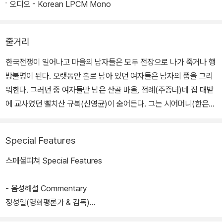
오디오 - Korean LPCM Mono
줄거리
한국전쟁이 일어나고 마을의 남자들은 모두 전장으로 나가 죽거나 행
방불명이 된다. 오랫동안 홀로 남아 있던 여자들은 남자의 품을 그리
워한다. 그러던 중 여자들만 남은 산골 마을, 점례(주증녀)네 집 대밭
에 교사였던 빨치산 규복(신영균)이 숨어든다. 그는 시어머니(한은
진)를 모시고 사는 과부 점례를 협박해 자신을 숨겨달라고 하고, 점례
는 먹을 것을 주며 그와 정을 통하게 된다. 점례의 행동이 수상한 것을
Special Features
눈치 챈 다른 과부 사월(도금봉)이 그 사실을 알게 되고, 사월은 자신
의 욕망을 채우기 위해 밀고를 하겠다고 점례와 규복을 협박하여 규
스페셜피쳐 Special Features
복과 관계를 갖는다. 그런데 사월이 규복의 아이를 임신하고 마을에
소문이 퍼진다. 한편 빨치산 토벌을 위해 경찰이 대밭에 불을 질러 규
- 음성해설 Commentary
복은 연기에 질식해 죽고, 사월은 자살을 한다. 점례는 죽은 규복을 쓰
정성일(영화평론가 & 감독)
다듬으며 흐느껴 운다.
Commentary by Chung Sung-ill(Film Critic & Director)