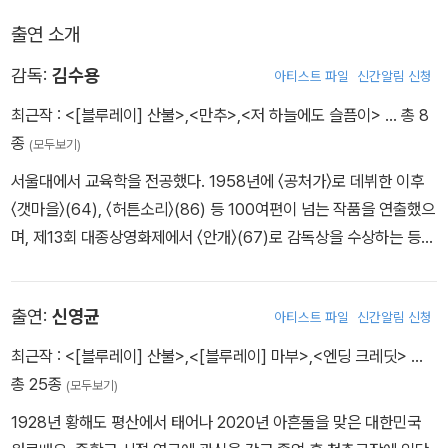
출연 소개
- 복원 전후 영상 Digital Restoration : Before & After
감독:
김수용
아티스트 파일
신간알림 신청
최근작 :
<[블루레이] 산불>
,
<만추>
,
<저 하늘에도 슬픔이>
… 총 8
종
(모두보기)
서울대에서 교육학을 전공했다. 1958년에 〈공처가〉로 데뷔한 이후
〈갯마을〉(64), 〈허튼소리〉(86) 등 100여편이 넘는 작품을 연출했으
며, 제13회 대종상영화제에서 〈안개〉(67)로 감독상을 수상하는 등
화려한 수상경력을 가지고 있다. 청주대 교수, 영상물 등급위원회 위
원장을 역임했다. 김수용 감독의 성가가 확립된 것은 1960년대로 평
출연:
신영균
아티스트 파일
신간알림 신청
가하고 있다. 〈갯마을〉(1965)은 바다에 운명을 맡긴 어촌 아낙네들
이야기로, 마을 과부들이 떼지어 바닷가에 누운 채 시름에 겨운지 흥
최근작 :
<[블루레이] 산불>
,
<[블루레이] 마부>
,
<엔딩 크레딧>
…
에 겨운지 모를 노래를 부르는 장면이 압권이다. ‘문예영화’라는 독특
총 25종
(모두보기)
한 스타일이 전성기를 누리도록 포문을 연 작품이다. 1967년작 〈안
1928년 황해도 평산에서 태어나 2020년 아흔둘을 맞은 대한민국
개〉는 가상의 공간 무진을 통해 모더니티가 본격적으로 도래한 서울