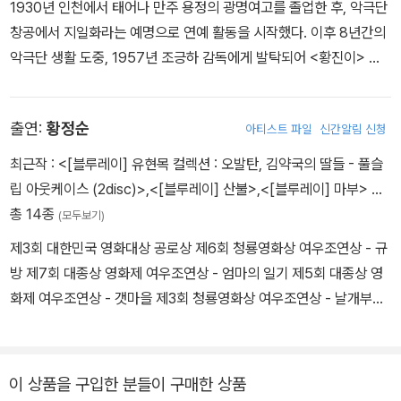
의원을 지내기도 했다. 1999년에는 사재 100여억 원을 들여 국내 최
1930년 인천에서 태어나 만주 용정의 광명여고를 졸업한 후, 악극단
어 광복운동에 투신한 주인 공 역을 맡아 주목받았다. 이 영화의 성공
초이자 최대 영화박물관인 제주신영영화박물관을 개관했는데, 2010
창공에서 지일화라는 예명으로 연예 활동을 시작했다. 이후 8년간의
으로 같은 해 홍성기 감독의 첫 연출작이자 최초의 천연색 극영화인
년 영화 및 예술계 인재 양성을 위해 500억 원 상당의 명보극장(현
악극단 생활 도중, 1957년 조긍하 감독에게 발탁되어 <황진이> 에
<여성일기>(49, 홍성기)와 <심판자>(49, 김성민)에 잇달아 출연
명보아트홀)과 제주신영영화박물관을 영화계 및 문화예술계의 공유
서 황진이 역할로 영화계에 데뷔했다. 이때 예명을 도금봉이라 하는
하면서 영화배우로서 확고한 입지를 다졌다. 53년 <애정산맥>(이만
재산으로 기증했다. 2011년 창립한 신영균예술문화재단을 통해 예술
데, 이 예명은 황진이가 머물던 송도에서 ‘도’, 황진이가 즐겨 연주하
흥) 이후 전성기를 맞이하여 당시 노경희와 쌍벽을 이루는 주연급 여
인 복지와 후진 양성에 힘쓰고 있다.
출연:
황정순
아티스트 파일
신간알림 신청
던 가야금에서 ‘금’, 영화계에서 우뚝 솟아나라는 의미에서 ‘봉’, 이 세
배우가 되었다. 뒤이어 <애인>(56, 홍성기) <처와 애인>(57, 김성
자를 합해서 만든 것이라고 한다. 김혜정, 이빈화와 함께 1대 육체파
최근작 :
<[블루레이] 유현목 컬렉션 : 오발탄, 김약국의 딸들 - 풀슬
민) 등의 화제작에 출연한 주증녀는 <실낙원의 별>(57, 홍성기)에서
여배우로 꼽히기도 했지만, <황혼열차> <1957), <유관순> (195
립 아웃케이스 (2disc)>
,
<[블루레이] 산불>
,
<[블루레이] 마부>
…
본격적인 영화 연기에의 의지를 느꼈다고 한다. <애인>이 흥행에 성
9), <추억의 목거리> (1959) 등에서 각각 보여주는 폭넓은 연기는
총 14종
공하고 <실낙원의 별>이 전국적으로 화제를 일으키면서 인기가 더욱
(모두보기)
그 이상의 자리매김을 가능케 했다. 이후 <사랑방 손님과 어머니> (1
상승하여 대종상 주연여우상 등을 수상하였다. 젊은 애인역으로 사랑
제3회 대한민국 영화대상 공로상 제6회 청룡영화상 여우조연상 - 규
961), <또순이> (1963), <젯트부인> (1967), <월하의 공동묘지>
받던 그는 <고려장>(63, 김기영)에서는 노파 역으로 일생일대의 연
방 제7회 대종상 영화제 여우조연상 - 엄마의 일기 제5회 대종상 영
(1967) 등 각각 멜로드라마, 코미디, 공포에 이르는 장르 모두를 소
기를 보여주며 ‘오랜만에 연기다운 연기를 해본다’는 자신감을 보여
화제 여우조연상 - 갯마을 제3회 청룡영화상 여우조연상 - 날개부인
화해앴다. 1970년대에는 영화와 TV를 오가며 KBS의 <사족사> ,
주기도 하였다. 조용하면서 차가운 열정을 안고 있는 배우 주증녀는
제3회 대종상 영화제 여우주연상 - 혈맥 제2회 청룡영화상 여우조연
MBC의 <기러기> (1974)등에도 출연했다. 1997년 박찬욱의 <3
“어느 각도에서 찍어도 완벽한 얼굴”의 명성과 “어머니 역, 처녀 역
상 - 잉여인간 제2회 대종상 영화제 여우조연상 - 새댁 제1회 청룡영
인조> 에서 전당포 노파역을 맡는 것을 끝으로 2009년 6월 3일 세
닥치는 대로 소화시켜내는 연기력”으로 당대의 히로인으로 군림했
화상 여우주연상 - 혈맥
이 상품을 구입한 분들이 구매한 상품
상을 떠났다. 출처: 한국영화인 정보조사
다. 이 무렵 그에 대해서는 “항상 어두운 모습을 몸에 지니고 있지만