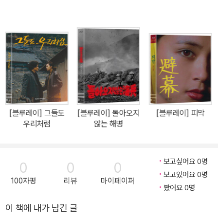
결코 나약하지 않은 인상을 주는 멋”, “언제나 조용하고 정서적인 역
만을 하는 주증녀, 항상 무엇인가를 사색하는 듯한 … ” 등으로 전형
적인 한국여인상이 부각되었고 ‘희생의 여인’상이 관객의 동정을 받
으면서 많은 팬을 가지게 되었다. 실제로 그의 역할은 가난한 대학교
수 부인, 현숙한 외교관의 아내, 선량한 어머니, 간호부, 기생, 가정교
사, 바 걸 등 다양했지만 모든 결말은 “여성이 갖고 있는 비극성”으로
이어졌다고 주증녀 스스로 지적한다. 하지만 “시대가 변할수록 영화
속의 인상도 변해야 한다. … 비극의 여성상이 영화에서 드물게 나타
[블루레이] 그들도
[블루레이] 돌아오지
[블루레이] 피막
날 때 우리나라 여성들도 행복해질 수 있는 것이 아니냐”고 자신의 생
우리처럼
않는 해병
각을 밝히기도 했다. 또 다른 그의 이미지는 서양의 여배우와 비교한
다면 데보라 카와 비슷하다 했는데 “차가우면서도 꼿꼿한 그러면서
도 사시사철 푸르른, 비장(秘藏)된 것 또는 밀폐(密閉)된 것”이라는
보고싶어요 0명
0
0
0
점에서 그러하다. 애원하고 절규하는 장면에서도 (<그 여자의 죄가
보고있어요 0명
100자평
리뷰
마이페이퍼
아니다>[59])광기로 가득찬 공간에서 지쳐가는 모습에서도 (<하녀
봤어요 0명
>[60])슬픔과 절망이 주증녀를 흩어놓는 법은 없었다. 상당한 재력
이 책에 내가 남긴 글
을 소유하여 어느 배우보다도 먼저 자가용을 구입했다는 그는 제작에