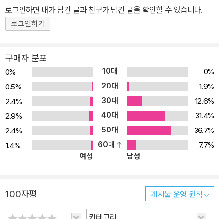
도 관심을 가져 주증녀 프로덕션을 차려 <그 여자는 행복했던가>(5
로그인하면 내가 남긴 글과 친구가 남긴 글을 확인할 수 있습니다.
9, 송국)를 만들었으나 흥행에 실패하였다. 게다가 이혼과 스캔들에
로그인하기
휩싸이면서 ‘현숙한 이미지’가 타격을 받았으며 재정난에 빠진 그를
돕기 위해 영화계에서 ‘주증녀 집사주기운동’을 펼치기도 하였다. 한
구매자 분포
동안의 슬럼프 후에 김수용 감독의 <산불>(67)과 <만선>(67)의 연
10대
0%
0%
기를 통해 대종상등을 수상하며 재기에 성공했다. “만인의 애인이자
20대
1.9%
0.5%
어머니”였던 주증녀는 70년대 중반 뇌종양에 걸려 시한부인생을 살
30대
12.6%
2.4%
때 “낙화된 벚꽃을 달래듯” 스스로를 달래며 살고 있다고 토로하였
40대
31.4%
2.9%
다. 하지만 그의 모습은 ‘스크린의 벚꽃’으로 항상 우리 곁에 남아 있
50대
36.7%
2.4%
다.
60대
7.7%
1.4%
여성
남성
100자평
게시물 운영 원칙
카테고리