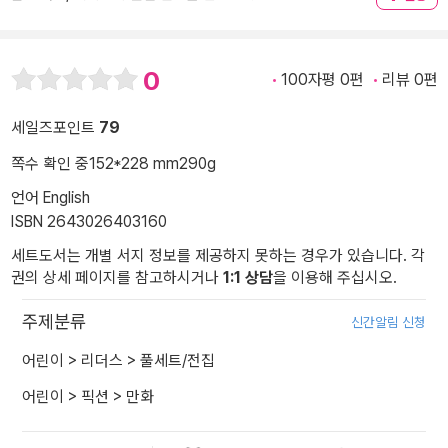
0
100자평 0편
리뷰 0편
세일즈포인트
79
쪽수 확인 중
152*228 mm
290g
언어 English
ISBN 2643026403160
세트도서는 개별 서지 정보를 제공하지 못하는 경우가 있습니다. 각
권의 상세 페이지를 참고하시거나
1:1 상담
을 이용해 주십시오.
주제분류
신간알림 신청
어린이
>
리더스
>
풀세트/전집
어린이
>
픽션
>
만화