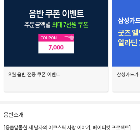
8월 음반 전종 쿠폰 이벤트
삼성카드가 
음반소개
[응큼달콤한 세 남자의 어쿠스틱 사랑 이야기, 페이퍼컷 프로젝트]