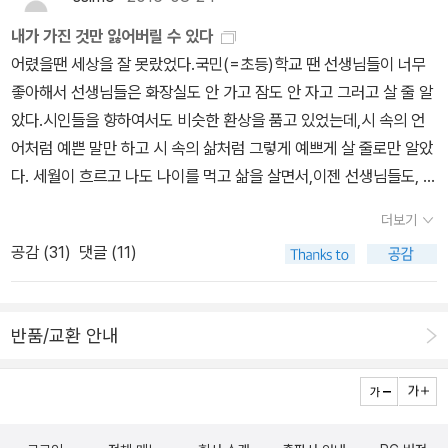
내가 가진 것만 잃어버릴 수 있다
어렸을땐 세상을 잘 못랐었다.국민(=초등)학교 땐 선생님들이 너무
좋아해서 선생님들은 화장실도 안 가고 잠도 안 자고 그러고 살 줄 알
았다.시인들을 향하여서도 비슷한 환상을 품고 있었는데,시 속의 언
어처럼 예쁜 말만 하고 시 속의 삶처럼 그렇게 예쁘게 살 줄로만 알았
다. 세월이 흐르고 나도 나이를 먹고 삶을 살면서,이젠 선생님들도, 시
인들도,환상을 품고 꿈만 꾸는 것이 아니라,지지고 볶고 그렇게 그렇
더보기
게 삶을 사는 존재들이란 걸 알게 되었다. 당신들이 산 삶의 경험과 체
공감 (
31
)
댓글 (11)
험들을 함께 나누려고 선생님을 하고 시를 쓰는 것일 게다.타인의 삶
을 대신 살아 줄 수는 없다.고기잡는 법을 알려줘야지 고기를 잡아줘
선 아무 쓸모가 없다는 걸 알지만,때론 함께 하는것만으로 위로가 된
반품/교환 안내
다는 걸 알고 실천에 옮긴 이들이 아닐까 싶다. 집에 가자 김해자
지음 / 삶창(삶이보이는창) / 2015년 6월 '김해자'라고하면 '데드슬
로우'란 시에 익숙해 있던 나는,요번 시집을 읽으며 그동안 내가 알던
그 '김해자'가 맞나 하고 갸우뚱했었다.시를 통해서 느끼게 되는 정서