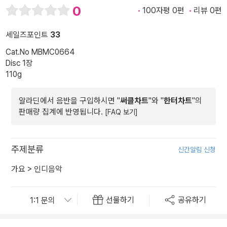
0
100자평 0편
리뷰 0편
세일즈포인트
33
Cat.No MBMC0664
Disc 1장
110g
알라딘에서 음반을 구입하시면 "
써클차트
"와 "
한터차트
"의
판매량 집계에 반영됩니다.
[FAQ 보기]
주제분류
신간알림 신청
가요
>
인디음악
선물하기
공유하기