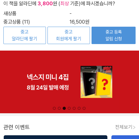
이 책을 알라딘에
3,800
원 (
최상
기준)에 파시겠습니까?
새상품
-
중고상품 (11)
16,500원
중고
중고
중고 등록
알라딘에 팔기
회원에게 팔기
알림 신청
관련 이벤트
전체보기