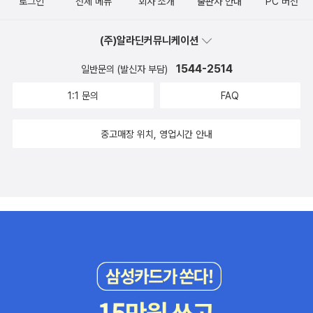
로그인
전체 메뉴
회사 소개
출판사 안내
PC 버전
가 무게 잡지 않는 것이 가볍고 경쾌하지만, 그렇다고 태양을 향해 날
아들어 소진하고 녹아내리는 밀랍인형같은 것이 아니라, 인생 살아보
(주)알라딘커뮤니케이션
니 뭐 별거 없더라 하는 달관의 경지에서 비롯된 가벼움 같은 것이었
다. 시들도 그랬다.어려운 말을 쓰거나 시적인 수사법을 일부러 구사
1544-2514
일반문의 (발신자 부담)
한 것도 아닌데,그럼에도 불구하고, 다른 어느 시보다도 큰 감동과 진
1:1 문의
FAQ
한 여운을 주었다. 니가 좋으면 가끔 찾아와 물들이는 말이 있다두레
박 만난 우물처럼 빙그레 퍼져나가는 말전생만큼이나 아득한 옛날 푸
중고매장 위치, 영업시간 안내
른 이파리 위에붉은 돌 찧어 뿌리고 토끼풀꽃 몇 송이 얹어머시마가
공손히 차려준 손바닥만한 돌 밥상 앞에서이뻐, 맛있어, 좋아,안 먹고
도 냠냠 먹던 소꿉장난처럼덜 자란 풀꽃 붉게 물들이던 말덩달아 사
금파리도 반짝 빛나게 하던니가 좋으면 나도 좋아,말한 게 다인 말세
상에서 가장 깨끗한 말나만 얻어먹고 되돌려주지 못한니가 좋으면 나
도 좋아,붉은 돌에 오소록 새겨진 평범한 일상이고,그런 일상에서 포
착해낸 평범한 단어들인데,적재적소에 자리하고 있다. 세상에서 가장
아름다운건 있어야 할게 제자리에 있는 거란다. 지그시 소나기 몇 줄
금 지나간 어스름 옥수수 몇 개 땄지요 흘러내리는 자주와 갈칠 섞인