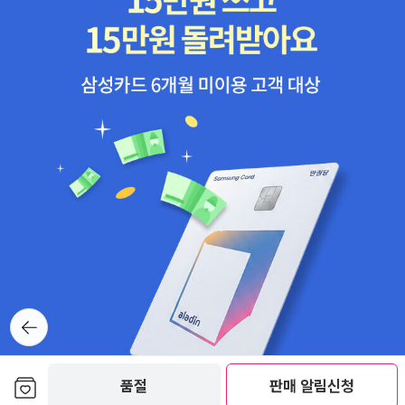
수염, 아무렇게나 겹겹 두른거친 옷들 한 겹 두 겹 벗기다 그만 그의
연한 병아리 빛속 털 보고 만 것이네 무게조차도 없이 그저 지그시, 알
알 감싸고 있는 한없이 보드라운 속내 만지고 만 것인데요, 진안 동향
면 지나다 왜가리숲 아주 오랫동안 바라본 적 있어요 소나무 가지에
앉아 있는 왜가리들, 꼼짝 않고 있는 새들은 모두 알을 품고 있었죠 폭
우가 쏟아져도 한자리에서 지그시, 입과 날개 거두고 지그시, 소중한
것 깊이 품어본 자들은 알죠 왜 한없이 엎드릴 수밖에 없는지, 왜 한사
코 여리고 보드라워질 수밖에 없는지, 왜 하염없이 그를 감싸줄 수밖
에 없는지, 사랑은 그런 것이다,지그시 덮어주는 일에 골몰할 수밖에
없는 것, 그게 사랑이다, 혼자 중얼거리며 온갖 생각도 지우고 지그시,
중얼거림도 멈추고 그냥 지그시'지그시'라는 시도 좋다.시가 어쩜 이
렇게 순하고 맑을 수가 있는지, 어떻게 이토록 여리고 보드러워질 수
있는지,이 시를 생각하면 중얼거림도 노래가 되고, 중얼거리다 멈추
뒤로가
기
는 것도 춤이 된다. 왼손이란 시는 또 얼마나 멋진가 말이다. 왼손 오
른손으로 김치찌개를 푸다 왼손에 엎질렀다오른손 하는 일 왼손이 모
보관함담기
품절
판매 알림신청
르게 하라 했는데글렀다, 오른손이 한 짓 왼손도 알아버렸을 게다벌