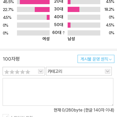
20대
4.5%
45.5%
30대
18.2%
22.7%
40대
0%
4.5%
50대
4.5%
0%
60대
0%
0%
여성
남성
100자평
게시물 운영 원칙
카테고리
현재
0
/280byte (한글 140자 이내)