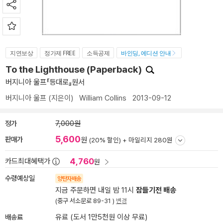
지연보상
정가제 FREE
소득공제
바인딩, 에디션 안내
To the Lighthouse (Paperback)
버지니아 울프『등대로』원서
버지니아 울프
(지은이)
William Collins
2013-09-12
정가
7,000원
5,600
판매가
원
(20% 할인) +
마일리지 280원
4,760
카드최대혜택가
원
수령예상일
양탄자배송
지금 주문하면 내일 밤 11시
잠들기전 배송
(중구 서소문로 89-31 )
변경
배송료
유료 (도서 1만5천원 이상 무료)