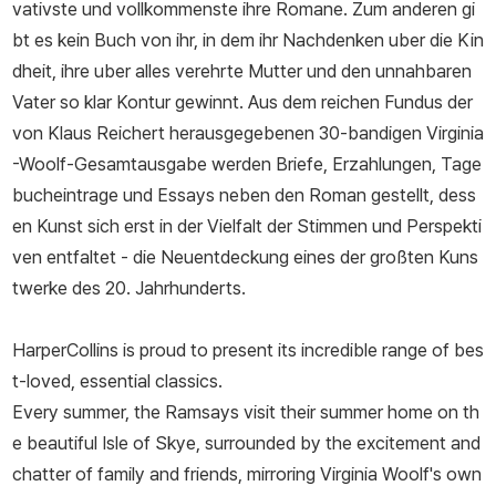
vativste und vollkommenste ihre Romane. Zum anderen gi
일으켰다. 이후 평론, 집필, 강연 등 활발한 활동을 펼쳤으며, 모더니
bt es kein Buch von ihr, in dem ihr Nachdenken uber die Kin
즘 문학의 걸작으로 평가받는 『댈러웨이 부인』(1925), 『등대로』(19
dheit, ihre uber alles verehrte Mutter und den unnahbaren
27), 『올랜도』(1928), 『파도』(1931) 등의 소설들과 페미니즘 필독
Vater so klar Kontur gewinnt. Aus dem reichen Fundus der
서가 되다시피 한 『자기만의 방』(1929) 등 여러 편의 산문들을 발표
von Klaus Reichert herausgegebenen 30-bandigen Virginia
했다. 제2차 세계 대전이 발발하면서 시골집으로 피신했지만, 심해지
-Woolf-Gesamtausgabe werden Briefe, Erzahlungen, Tage
는 정신 질환으로 고통받다가 1941년 3월 이른 아침 강가로 나가 스
bucheintrage und Essays neben den Roman gestellt, dess
스로 생을 마감했다. 제임스 조이스, 마르셀 프루스트 등과 함께 20
en Kunst sich erst in der Vielfalt der Stimmen und Perspekti
세기 모더니즘 문학의 거장으로 손꼽히는 버지니아 울프는, 오늘날
ven entfaltet - die Neuentdeckung eines der großten Kuns
영문학의 기념비적 작가이자 페미니즘 비평의 선구자로 평가받는다.
twerke des 20. Jahrhunderts.
HarperCollins is proud to present its incredible range of bes
t-loved, essential classics.
Every summer, the Ramsays visit their summer home on th
e beautiful Isle of Skye, surrounded by the excitement and
chatter of family and friends, mirroring Virginia Woolf's own