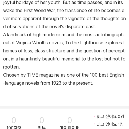
joyful holidays of her youth. But as time passes, and in its
wake the First World War, the transience of life becomes e
ver more apparent through the vignette of the thoughts an
d observations of the novel's disparate cast.
A landmark of high modernism and the most autobiographi
cal of Virginia Woolf's novels, To the Lighthouse explores t
hemes of loss, class structure and the question of percepti
on, in a hauntingly beautiful memorial to the lost but not fo
rgotten.
Chosen by TIME magazine as one of the 100 best English
-language novels from 1923 to the present.
읽고 싶어요 0명
0
0
0
읽고 있어요 1명
100자평
리뷰
마이페이퍼