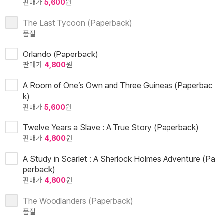
판매가
5,600
원
The Last Tycoon (Paperback)
품절
Orlando (Paperback)
판매가
4,800
원
A Room of One’s Own and Three Guineas (Paperbac
k)
판매가
5,600
원
Twelve Years a Slave : A True Story (Paperback)
판매가
4,800
원
A Study in Scarlet : A Sherlock Holmes Adventure (Pa
perback)
판매가
4,800
원
The Woodlanders (Paperback)
품절