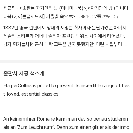
최근작 :
<초판본 자기만의 방 (미니미니북)>
,
<자기만의 방 (미니미
니북)>
,
<[큰글자도서] 가을빛 속으로>
… 총 1652종
(모두보기)
1882년 영국 런던에서 당대의 저명한 학자이자 문필가였던 아버지
레슬리 스티븐과 어머니 줄리아 프린셉 덕워스 사이에서 태어났다.
남자 형제들처럼 공식 대학 교육은 받지 못했지만, 어린 시절부터 아
버지의 서재에서 많은 책을 탐독하며 시간을 보냈다. 13세가 되던 해
인 1895년에 어머니가 세상을 떠나면서 처음으로 신경 쇠약을 앓았
고, 1904년 아버지마저 사망하자 재발하여 자살을 기도했다. 이후
출판사 제공 책소개
화가인 언니 버네사와 함께 블룸즈버리로 이사하여 그곳에서 케임브
HarperCollins is proud to present its incredible range of bes
리지 대학교 출신의 지식인, 예술가 들과 교류하기 시작했다. 울프가
t-loved, essential classics.
주축이 되어 활동한 이 모임은 훗날 <블룸즈버리 그룹>으로 알려진
다. 1912년 그룹의 일원이던 레너드 울프와 결혼했으며, 남편과 함께
호가스 출판사를 차려 T. S. 엘리엇과 E. M. 포스터의 작품 등을 출
An keinem ihrer Romane kann man das so genau studieren
간했다. 1915년에 첫 소설 『출항』을 발표한 후 『밤과 낮』(1919)을
als an 'Zum Leuchtturm'. Denn zum einen gilt er als der inno
거쳐 실험적인 성격을 띤 『제이컵의 방』(1922)을 발표해 큰 반향을