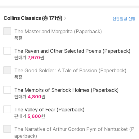
Collins Classics (총 171권)
신간알림 신청
The Master and Margarita (Paperback)
품절
The Raven and Other Selected Poems (Paperback)
판매가
7,970
원
The Good Soldier : A Tale of Passion (Paperback)
품절
The Memoirs of Sherlock Holmes (Paperback)
판매가
4,800
원
The Valley of Fear (Paperback)
판매가
5,600
원
The Narrative of Arthur Gordon Pym of Nantucket (P
aperback)