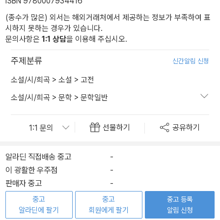
ISBN 9780007934416
(종수가 많은) 외서는 해외거래처에서 제공하는 정보가 부족하여 표
시하지 못하는 경우가 있습니다.
문의사항은
1:1 상담
을 이용해 주십시오.
주제분류
신간알림 신청
소설/시/희곡
>
소설
>
고전
소설/시/희곡
>
문학
>
문학일반
선물하기
공유하기
알라딘 직접배송 중고
-
이 광활한 우주점
-
판매자 중고
-
중고
중고
중고 등록
알라딘에 팔기
회원에게 팔기
알림 신청