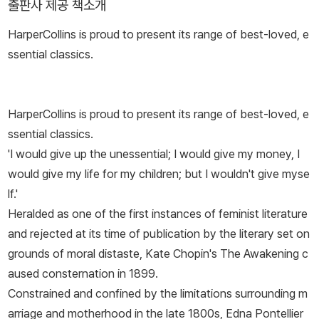
출판사 제공 책소개
70년에는 사교모임에서 만난 부유한 가문의 아들 오스카 쇼팽과 결
HarperCollins is proud to present its range of best-loved, e
혼해 뉴올리언스에서 9년간 여섯 명의 자녀를 낳았다. 이곳에서의 생
ssential classics.
활은 쇼팽의 작품 전반에 중요한 배경이 되었다. 이후 남편의 면화 중
개 사업 실패로 재정적 문제를 겪으며 1879년 루이지애나주 북서부
의 작은 프랑스계 이주민 마을 클라우티어빌로 이사했다. 1882년 남
HarperCollins is proud to present its range of best-loved, e
편 오스카가 말라리아로 사망하자 여섯 자녀를 데리고 세인트루이스
ssential classics.
로 돌아갔지만 1885년 어머니마저 세상을 떠나고, 연이은 불행에 우
'I would give up the unessential; I would give my money, I
울증을 앓는다. 쇼팽은 이때부터 본격적인 글쓰기를 시작한다. 잡지
would give my life for my children; but I wouldn't give myse
및 지역 신문에 단편소설이나 동화 등을 발표하다가, 첫 장편소설 『잘
lf.'
못』(1890) 출간을 시작으로 첫 번째 단편집 『바이유 사람들』(189
Heralded as one of the first instances of feminist literature
4), 두 번째 단편집 『아카디의 밤』(1897), 『각성』(1899)에 이르기
and rejected at its time of publication by the literary set on
까지 약 15년 동안 두 편의 장편소설과 100편이 넘는 단편소설을 썼
grounds of moral distaste, Kate Chopin's The Awakening c
다. 특히 그의 대표작 『각성』은 당시 부도덕한 여성상을 그렸다는 이
aused consternation in 1899.
유로 수많은 평론가의 혹평과 독자의 항의로 절판되었다가, 1960년
Constrained and confined by the limitations surrounding m
대 후반이 되어서야 재발견되어 페미니즘 고전으로 새로운 빛을 보게
arriage and motherhood in the late 1800s, Edna Pontellier
되었다.