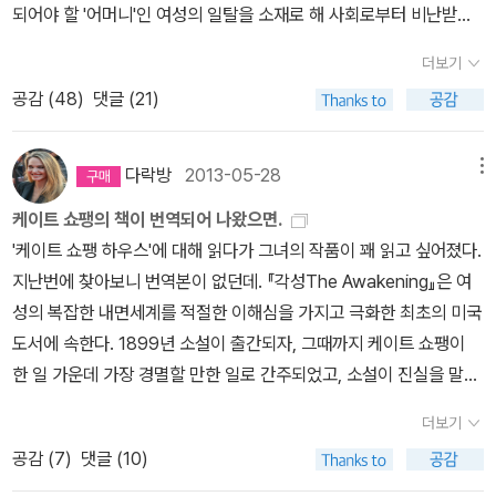
되어야 할 '어머니'인 여성의 일탈을 소재로 해 사회로부터 비난받았
다. 출판사 소개에 따르면 금서가 되어 도서관에서도 거부당했고 아
더보기
마도 이로 인해 케이트 쇼팽은 더이상 활발하게 창작활동을 하지 않
공감 (
48
)
댓글 (21)
았던 것 같다. 이 소설을 읽은 나로썬 참으로 개탄할 일이다. 다시 한
번 생각하게 된다. 소설에 금기는 있어서는 안된다고. 소설은 어쩔수
없이 그 시대를 반영하기도 하지만 뛰어넘기도 해야한다. 이른바 '도
다락방
2013-05-28
메뉴
덕'도 넘어설 수 있는 것이 소설이다. 미디어와는 다르다. 현실에서 경
케이트 쇼팽의 책이 번역되어 나왔으면.
험할 수 없는 것도 소재로 할 수 있어야 한다고 생각한다. 그래야 상상
'케이트 쇼팽 하우스'에 대해 읽다가 그녀의 작품이 꽤 읽고 싶어졌다.
력이 힘을 얻는다. 또한 그래서 소설은 독재자들에게 위험한 경계의
지난번에 찾아보니 번역본이 없던데. 『각성The Awakening』은 여
대상이었다. 누군가의 상상력에 한계를 두는것은 누구에게도 권리가
성의 복잡한 내면세계를 적절한 이해심을 가지고 극화한 최초의 미국
없다. 다만 예술과 소설에 한해서 그런 자율권이 주어져야 한다고 나
도서에 속한다. 1899년 소설이 출간되자, 그때까지 케이트 쇼팽이
는 믿는다. (그 외의 것은 법의 테두리 안에 있다.) 지금의 금기가 다
한 일 가운데 가장 경멸할 만한 일로 간주되었고, 소설이 진실을 말했
음 세계에서는 다른 것일수도 있다. 시대에 발이 묶인 독자는 작가에
다는 이유로 비도덕적이고 모멸적이라는 맹렬한 비난을 받았다. (pp.
게 족쇄를 채우는 오만함을 경계해야한다. 작품은 인간보다 생명이
더보기
100-101)도대체 어떤 소설이길래 '가장 경멸할 만한 일'이 되었을까.
길고 시대를 넘어서 재평가된다.줄거리는 이렇다. 사업을 하는 남편
공감 (
7
)
댓글 (10)
읽다가 문득 그런 생각이 들었다. 금기를 깨려고 앞으로 나가는 것, 삶
과 두 아이를 두고 남부러울것 없이 살아가던 '에드나 퐁텔리에'는 휴