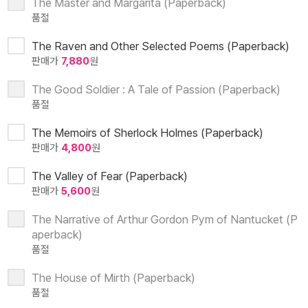
The Master and Margarita (Paperback)
품절
The Raven and Other Selected Poems (Paperback)
판매가
7,880
원
The Good Soldier : A Tale of Passion (Paperback)
품절
The Memoirs of Sherlock Holmes (Paperback)
판매가
4,800
원
The Valley of Fear (Paperback)
판매가
5,600
원
The Narrative of Arthur Gordon Pym of Nantucket (P
aperback)
품절
The House of Mirth (Paperback)
품절