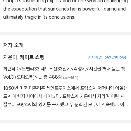
Chopin’s fascinating exploration of one woman challenging
the expectation that surrounds her is powerful, daring and
ultimately tragic in its conclusions.
저자 소개
지은이:
케이트 쇼팽
저자파일
신간알림 신청
최근작 :
<노벨라33 세트 - 전33권>
,
<각성>
,
<시간을 꺼내 듣는 책
Vol.3 (오디오북)>
… 총 488종
(모두보기)
1850년 미국 미주리주 세인트루이스에서 프랑스계 어머니와 아일랜
드계 아버지 사이에서 태어났다. 프랑스계 가문에서 자라며 어린 시
절부터 프랑스어와 영어를 구사했고 두 문화권 모두에 익숙했다. 이
는 훗날 쇼팽의 작품 세계에 큰 영향을 미쳤다. 1855년부터 1868년
까지 세인트루이스의 여성 가톨릭 사립학교인 성심 아카데미를 다닐
무렵에는 아버지와 외할머니를 모두 여의고 힘든 시간을 보냈다. 18