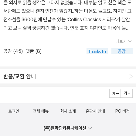
은 책이 있다. 케이트 쇼팽의 단편 「데지레의 아기Desiree's Baby」
을 외서로 읽을 생각은 그다지 없었습니다. 대부분 읽고 싶은 책은 도
보며 전율하고 감동 받았다. 19세기 후반이었던 당시로서는 분명 이
계일주) (허클베리 핀의 모험) (제인 에어) (걸리버 여행기)(정글 북)
가 그것이다. 아르망과 데지레는 첫아이를 낳은 행복한 부모다. 그런
서관에도 있으니 왠지 언젠가 읽겠지..하는 마음도 들고요. 하지만 고
정도도 파격적이었을 것이다. 소설에서도 에드나의 자유를 향한 몇가
(톰 소여의 모험)영미권뿐만이 아니라 다른 나라의 원서도 낸 콜린스
데 데지레의 어머니가 찾아와 아기를 보고 겁에 질린다. 아기의 모습
전소설을 3600원에 만날수 있는 'Collins Classics 시리즈'가 찰간
지 시도에 그녀의 친구가 '쿠테타'라고 표현한다. 지금과 비교하면 사
클래식. 고전뿐 아니라 현대 문학도 출간하는 콜린스 클래식. 기대가
에서 뭔가를 보고 겁에 질린 것이다. 데지레의 남편은 이제 그녀를 피
되고 보니 살짝 궁금하긴 했습니다. 언뜻 표지 디자인도 마음에 들긴
소한 시도일 뿐인데도 말이다. 하층민 여성은 그저 묵묵히 시중들고
된다.
하고, 그녀는 결국 자포자기하여 이유를 알려달라고 애원한다. '아기
도해서 그중에 가장 갖고 싶었던 '폭풍의 언덕'의 원서를 선택해보았
노동하는 것으로, 중,상류층의 여성은 온실속의 화초같은 모습이 요
더보기
는 백인이 아니야. 그건 당신이 백인이 아니라는 뜻이지.' 남편은 차갑
어요. 표지는 올려진 정보 그대로입니다. 사이즈가 아담하던데, 펭귄
구되었을 테니까. 그러나 이 소설은 지금의 우리에게도 분명 파급력
공감 (
45
)
댓글 (8)
게 대답한다. 그녀는 미친 듯이 어머니에게 자신을 받아들여달라고
클래식 시리즈보다 좀 더 작게 나온것 같네요. 제가 비교한 책은 평소
을 발휘하리라 믿는다. 케이트 쇼팽이 살았던 시기에 비해 세상은 좀
부탁하고는 아기를 데리고 집에서 도망친다. '그녀는 깊고 느릿느릿
일반적으로 접하고 있는 책 사이즈예요. 사이즈가 작다보니 글씨 크
더 여성에게 관대해졌지만 온전히 여성을 받아들이지 않는다. 아직도
움직이는 늪지의 둑을 따라 무성하게 자란 갈대와 버드나무 사이로
기도 작긴합니다. 하지만 이미 작은 페이퍼백에 익숙하신 분들이라면
넘어서야 할 수많은 경계와 가시덤불을 지닌 이 세계에서 자신의 정
반품/교환 안내
사라졌다. 그리고 다시는 돌아오지 않았다.' 몇 주 후, 아르망은 불을
그다지 크게 문제 될것은 없습니다. 전체 내용은 356페이지에 30페
체성을 찾는 것이 얼만큼 소중한 것인지 케이트 쇼팽은 묵묵히 소설
크게 피워놓고 혐오감을 느끼며 아내의 드레스와 장갑, 아기 물건등
이지 정도는 책 본문에 관련된 단어와 그 단어를 인용한 문장이 수록
안에서 질문하고 있는 것 같다.전통과 편견이라는 평원 위로 날아오
아내에 대한 기억을 모두 태운다. 그러다가 책상 서랍 뒤쪽에서 자기
되어있어요. 처음에는 '폭풍의 언덕'과 관련된 영단어라 생각했는데,
르려는 새는 강한 날개를 가져야 해요. 약한 새들이 상처 입고 지쳐 날
어머니가 아버지에게 보낸 오래된 편지를 발견한다. '사랑하는 우리
자세히 보니 인용된 문장이 각각 'Collins Classics'의 책들과 관련된
개를 퍼덕이며 다시 지상으로 낙하하는 모습은 서글픈 광경이에요. -
아르망이 자신을 끔찍이 아끼는 어머니가 노예라는 이름으로 저주받
로그인
전체 메뉴
회사 소개
출판사 안내
PC 버전
것을 보니 아마 다른 책들도 같은 단어들이 있지 않을까? 추측하지
P174
는 족속의 일원임을 결코 모르고 살게 해주신 선하신 하느님께 감사
만, 한권만 구입해서인지 확실하지는 않아요. 아직 책의 내용을 읽어
드려요.' 작품의 플롯이 구식으로 보일지 몰라도, 비밀스런 수치심과
(주)알라딘커뮤니케이션
보지는 않았지만, 3600원이라는 가격에 아주 만족스로운 고전 시리