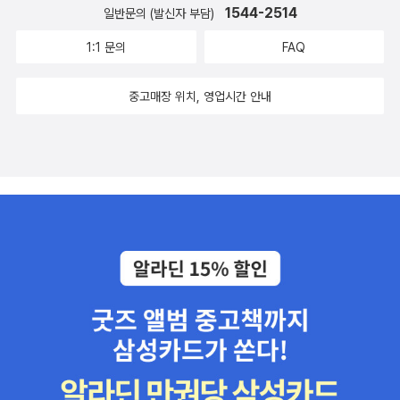
사회의 잔인성을 가득 담고 있다. (pp.106-108)전혀 구식으로 느껴
즈인것 같습니다. 하지만 워낙 페이퍼백이 잘 보존되는 책이 아님으
1544-2514
일반문의 (발신자 부담)
지지 않는데? 다만 데지레의 아기를 보고 놀란 사람이 '데지레의 어머
로 오랜 소장용보다는 무겁지 않아 가볍게 들고 다니며 읽을수 있는
1:1 문의
FAQ
니'라는 부분은 좀 아리송하다. '아르망의 어머니'여야 할 것 같은데..
책으로 알맞는것 같습니다. 그래도 가격면에 읽고 싶은 고전 몇권 구
여튼 이 책을 너무 읽어보고 싶은거다. 케이트 쇼팽의 책은 대체 언제
입해 보는것도 좋을듯하네요. 그렇지 않아도 브런테 자매들이나 제
중고매장 위치, 영업시간 안내
쯤 번역되어 나올까? 내가 언제 케이트 쇼팽의 이 책들을 읽을 수 있
인 오스틴의 책들은 외서로 읽고 싶었는데, 이번 기회에 구입해 볼까
을까?그리고 윌리엄 포크너. 포크너에 관한 재미있는 일화라고 해야
생각중입니다. 브람스토커의 '드라큘라' 표지가 무척 마음에 듭니
하나. 포크너는 집 안에서 라디오를 틀지 못하게 했고, 텔레비젼이 등
다.
장하자 그것도 사서 틀지 못하게 했다. 그리고 맹렬한 여름 더위에도
불구하고 '사람들이 날씨를 피해가려 한다'고 불평하면서 에어컨 역시
금지했다. 그렇지만 오늘날 사람들은 에스텔의 침실에서 오래된 대형
에어컨을 발견한다. 구매 영수증의 날짜는 남편이 죽은 지 이틀 후였
다. (p.122)맙소사. 이건 대체 뭐라 표현해야할지. 날씨를 피해가려
한다고 불평하며 에어컨을 금지하는 포크너의 말이 이해되지만, 그런
자신의 신념을 따르기 위해 다른 식구들은 더위를 '참으며' 얼마나 힘
들었을까. 아니, 얼마나 힘들었으면 남편이 죽은지 이틀 후 바로 에어
컨을... 참..뭔가....가슴이 아프기도 하고;; 마크 트웨인이 아침으로 통