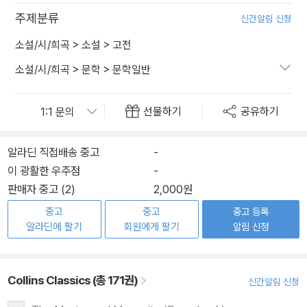
주제분류
신간알림 신청
소설/시/희곡
>
소설
>
고전
소설/시/희곡
>
문학
>
문학일반
선물하기
공유하기
알라딘 직접배송 중고
-
이 광활한 우주점
-
판매자 중고 (2)
2,000원
중고
중고
중고 등록
알라딘에 팔기
회원에게 팔기
알림 신청
Collins Classics (총 171권)
신간알림 신청