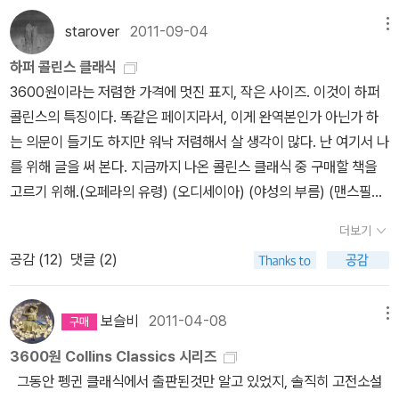
의 지루함을 표현하는 것, 그것이 왜 그렇게 어렵고 힘들어야 했을까.
양지에서 '로베르'라는 청년을 만나 자주 함께 시간을 보내게 된다. 그
진실을 말하는 일이 비난을 받는 경우가 어제오늘일은 아니지만, 진
starover
2011-09-04
메뉴
러다 '로베르'를 점점 좋아하게 되고 그 또한 마찬가지였다. 하지만 자
실하다는 이유로 삶이 더 힘들어지다니, 안타깝다. 어쨌든 각성이란
유롭지 못한 그녀의 상황에 로베르는 자신의 감정을 숨기고 멕시코로
하퍼 콜린스 클래식
소설을 읽어보고 싶은데, 대체 왜 번역본이 없을까. 어느 출판사든, 이
떠나게 되는데 그의 빈자리를 통해 에드나는 자신의 감정에 비로소
3600원이라는 저렴한 가격에 멋진 표지, 작은 사이즈. 이것이 하퍼
책 번역해줄 의향 없습니까? 자, 이 책의 줄거리를 잠깐 살펴보자.남
눈을 뜨고 더불어 속박당하지 않는 자유로운 삶의 필요성을 자각한
콜린스의 특징이다. 똑같은 페이지라서, 이게 완역본인가 아닌가 하
편과 자녀들에게 싫증이 난 에드나는 젊고 잘생긴 로버트에게 푹 빠
다. 에드나는 그렇게 로베르가 떠난 뒤부터 서서히 자신의 정체성을
는 의문이 들기도 하지만 워낙 저렴해서 살 생각이 많다. 난 여기서 나
져서 내면에서 고동치는 욕망을 파악하지 못하고 갈팡질팡하며 연이
찾게된다. 사랑과 고통을 오롯이 경험하며 그 모든 것들이 삶을 보다
를 위해 글을 써 본다. 지금까지 나온 콜린스 클래식 중 구매할 책을
어 불행한 결정을 내린다. 화가가 되기 위해 나름대로 독립적으로 생
충만하게 한다는걸 깨닫는다. 무엇보다 이제야 비로소 알 것 같았
고르기 위해.(오페라의 유령) (오디세이아) (야성의 부름) (맨스필드
활할 희망을 품고 안락한 생활가 작별하지만, 좌절과 불행이 그녀를
다. 뭔가 이해한 듯한 기분도 들었다. 눈앞을 가리던 뿌연 안개가 걷
파크)(드라큘라) (각성) (OZ의 마법사) (위대한 개츠비)(설득) (노생
쫓아다닌다. 로버트가 외국에서 돌아와 에드나를 사랑한다고 선언하
더보기
혀, 삶이란 것이, 그 괴물처럼 아름다우면서도 잔인한 것이, 그럼에
거 수도원) (킴) (몰 플랜더스)(바스커빌가의 개) (거울을 통하여: 거
지만, 그는 뒤이어 어떤 행동도 하지 못하고 '당신을 사랑하기 때문에
공감 (
12
)
댓글 (2)
도 불구하고 얼마나 소중한 것인지 조금은 알 수 있을 것 같았다. - P
울 나라의 앨리스) (지킬 박사와 하이드) (비밀의 화원)(주홍글자)
떠납니다'라는 글을 남기고 사라진다. 에드나는 정서적으로 '각성하
176'에드나'는 점차 남편 퐁펠리에의 아내가 아닌 자신의 삶의 주인
(셜록 홈즈의 모험) (오만과 편견) (작은 아씨들)(위대한 유산) (프랑
고' 다른 사람들의 관습적인 기대를 저버렸지만, 자유롭게 살 방법을
공이 되어간다. 그리고 결국 로베르를 만나 진심을 전하게 되는데...이
켄슈타인) (블랙 뷰티) (이상한 나라의 앨리스)(두 도시 이야기) (크
보슬비
2011-04-08
메뉴
찾지 못한다. (p.108)아놔...어처구니가 없다. '당신을 사랑하기 때문
야기가 진행되는 내내 특별한? 사건은 발생하지 않는다. 그럼에도 불
리스마스 캐럴) (해저 2만리) (아들과 연인)(솔로몬왕의 금광) (더버
에 떠납니다, 라니. 정말이지 각성을 읽으면서 로버트 욕을 한껏 하고
3600원 Collins Classics 시리즈
구하고 이 소설은 전혀 지루하지가 않았다. 단지 '에드나'의 감정의 변
빌가의 테스) (로빈슨 크루소) (엠마)(이성과 감성) (도리언 그레이의
싶은데, 번역본이 없으니 이거야 원. 그런데 이 각성 보다 더 읽고 싶
그동안 펭귄 클래식에서 출판된것만 알고 있었지, 솔직히 고전소설
화, 자각의 확산이 서서히 물결치듯 그녀의 삶을 사로잡는 것을 지켜
초상) (올리버 트위스트) (워더링 하이츠: 폭풍의 언덕)(80일간의 세