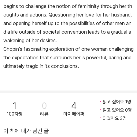
begins to challenge the notion of femininity through her th
oughts and actions. Questioning her love for her husband,
and opening herself up to the possibilities of other men an
d a life outside of societal convention leads to a gradual a
wakening of her desires.
Chopin's fascinating exploration of one woman challenging
the expectation that surrounds her is powerful, daring and
ultimately tragic in its conclusions.
읽고 싶어요 1명
1
0
4
읽고 있어요 0명
100자평
리뷰
마이페이퍼
읽었어요 3명
이 책에 내가 남긴 글