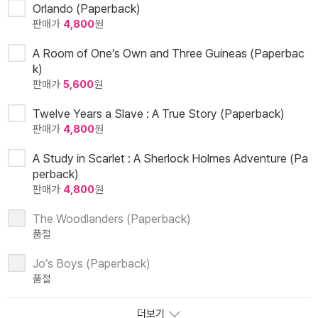
Orlando (Paperback)
판매가
4,800
원
A Room of One’s Own and Three Guineas (Paperbac
k)
판매가
5,600
원
Twelve Years a Slave : A True Story (Paperback)
판매가
4,800
원
A Study in Scarlet : A Sherlock Holmes Adventure (Pa
perback)
판매가
4,800
원
The Woodlanders (Paperback)
품절
Jo’s Boys (Paperback)
품절
더보기