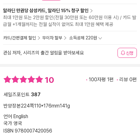
알라딘 만권당 삼성카드, 알라딘 15% 청구 할인
최대 1만원 또는 2만원 할인(전월 30만원 또는 60만원 이용 시) / 카드 발
급월 +1개월까지는 전월 실적이 없어도 최대 1만원 혜택 제공
카드/간편결제 할인
무이자 할부
소득공제 220원
관심 저자, 시리즈의 출간 알림을 받아보세요
신청
10
100자평 1편
리뷰 0편
세일즈포인트
387
반양장본
224쪽
110*176mm
141g
언어 English
국가 영국
ISBN 9780007420056