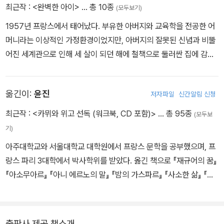
최근작 :
<완벽한 아이>
… 총 10종
(모두보기)
1957년 프랑스에서 태어났다. 부유한 아버지와 교육학을 전공한 어
머니라는 이상적인 가정환경이었지만, 아버지의 잘못된 신념과 비뚤
어진 세계관으로 인해 세 살이 되던 해에 철책으로 둘러싼 집에 감금,
열여덟 살에 그 집에서 나올 때까지 15년을 갇혀 지냈다. 훈육이라는
이름으로 강제된 정서적·육체적 학대는 친구로부터, 사회로부터, 이
옮긴이:
윤진
저자파일
신간알림 신청
세상으로부터 그녀를 고립시켰다. 그러나 자신이 발 디뎌보지 못한
세상을 포기하는 대신 끊임없이 갈망하며 삶에의 희망을 키워갔다.
최근작 :
<카뮈와 위고 선독 (워크북, CD 포함)>
… 총 95종
(모두보
어둠 속에 고립되었음에도 절망에 스러지지 않은 것은 함께한 동물들
기)
이 가르쳐준 순수한 사랑과 음악이 심어준 단단한 내면, 그리고 꿈을
아주대학교와 서울대학교 대학원에서 프랑스 문학을 공부했으며, 프
꿀 수 있게 길을 밝혀준 문학작품들 덕분이었다. 세상 밖으로 나와 타
랑스 파리 3대학에서 박사학위를 받았다. 옮긴 책으로 『재규어의 꿈』
인과 이야기하는 법부터 레스토랑에서 포크와 나이프 쓰는 법까지 일
『아소무아르』 『아니 에르노의 말』 『밤의 가스파르』 『사소한 삶』 『엠』
상생활을 영위하는 모든 것을 새로 배워야 했지만 삶에의 강인한 의
『중력과 은총』 『태평양을 막는 제방』 『루』 『만』 『주군의 여인』 『알렉
지가 다시 일으켜 세웠다. 평생 학대의 트라우마와 함께한 삶은 자신
시·은총의 일격』 『위험한 관계』 등이 있다.
과 같은 환경에 처한 사람들의 손을 잡아줄 수 있는 일을 찾기로 하면
서 또 한 번의 변화를 맞는다. 법대를 나와 법무사로 활동하다가 미국·
출판사 제공 책소개