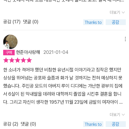
해 아버지가 선택한 것은 세상으로부터의 단절이다. 세상과 단절된
을 알아달라는 마음.다른 형제와 차별하는 엄마가 계모 같을 때도 있
더보기
집 안에서만 칩거하면서 딸에게 오염된 세상에서 벌어질 수 있는 모
었고, 엄하게 꾸중하는 아버지가 낯설 때도 있었지만, 근본적인 믿음
든 상황에 대응할 수 있는 초인이 되는, 불가능한 것을 강요하는 것이
공감 (
17
)
댓글 (0)
은 변한 적이 없었다. 언제나 나를 지켜줄 거야, 결국 그 모든 일이 나
다. 이 책은 이러한 아버지의 계획하에서 어린 딸이 겪어야 했던 일들
를 보호해 줄 거라는 믿음.모드에겐 그런 건 없다. 세상 그 무엇보다
에 대한 기록이다. 삶이란 자신에게 가장 잘 어울리는 위치를 찾아가
부모가 차갑다. 나를 죽일 수도, 나를 사지에 몰아 넣고, 나를 공포에
메뉴
는 여정이라고도 할 수 있다. 집이라는 물리적 공간은 이를 대표하는
집어넣고 자근자근 씹을 수도 있는 사람들이 부모다. 그들은 그것을
현준아사랑해
2021-01-04
상징적 공간이다. 우리가 꿈꾸는 삶에서 기반을 이루고 있는 것은 집
사랑이라 말할지도 모른다. 완벽한 아이를 키우겠다는 아버지의 발상
이다. ‘저 푸른 초원 위에, 그림 같은 집을 짓고'와 같은 노래 가사처럼
자체부터가 미친 짓이다. 본인의 망상에 돈까지 있으니, 아이는 다치
한 소녀가 격어야 했던 비참한 유년시절 이야기라고 짐작은 했지만
저마다 그리는 이상향에는 저마다의 취향과 가치관이 투영된 ‘집‘이
고 째지고 죽음의 공포 속에 한없이 고문 받는다.정작 세상에서 지켜
상상을 뛰어넘는 공포와 슬픔과 화가 날 것까지는 전혀 예상하지 못
있다. 우리가 집에 가진 고집들은 단순한 취미나 기호에 머물지 않는
주겠다던 부모는, 바로 눈앞의 성폭력에도 눈 감는다.어머니 또한 피
했습니다. 주인공 모드의 아버지 루이 디디에는 가난한 광부의 집에
다. 개인의 가치관과 숨겨진 욕구가 드러난다. 또한, 그것은 미래지향
해자다. 어린 시절 아마도 얼마간의 돈거래 끝에 팔려오지 않았을까.
서 6살이 된 막내딸을 데려와 대학까지 졸업을 시킨후 결혼을 합니
적이라기보다 과거에 뿌리내리고 있다. 과거의 지나온 삶이 귓가에
목적을 위한 수단으로 철저히 키워졌다. 아마 어머니 또한 외상후스
다. 그리고 자신이 생각한 1957년 11월 23일에 금발의 여자아이 모
조용히 속삭이는 것이다. 무엇이 중요하고, 무엇이 중요하지 않은지…
트레스 장애? 아버지가 미우면서도, 그 미움에 대한 죄책감까지 어깨
드가 태어나고 이삼년 후 사업을 모두 정리한 그는 새로운 집을 구하
세상과 완벽히 단절된 벽을 쌓고 그 안에서 생활하는 것을 택한 것은
에 짊어지고, 거기다 사랑에 대한 갈구와 모드에 대한 질투. 그 엉킨
더보기
고 자신의 아이를 초인으로 키우겠다며 칩거에 들어 갑니다.세상에
아버지 자신이 지나온 과거를 반추하며 결정한 그 자신만의 유토피아
마음들을 어머니는 어떻게 끄집어내고 풀어내야 할지 모른다. 똑같이
공감 (
2
)
댓글 (0)
태어난지 이제 삼 년이 된 여자아이에게 가혹한 일들을 시키면서 그
라 할 있다. 직접 보지 않아도 신산했을 그의 삶에 일정 부분 동정이
구는 것, 어머니도 아버지가 두렵다. 증오하지만 나올 수 없다. 그래서