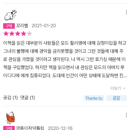
모든 것이 만약을 위한 훈련이라는 태도에 정말 화가 났습니다. 아이
가면서도 인격이 형성되지도 않은 어린 시절에 아버지가 구축한한 세
어머니는 공범자가 된다. 부모에게서 버림받은 여섯 살, 어머니는 여
에게 가해지는 다른이들의 폭력, 폭행, 성폭행 까지도 외면하는 부모
계 안에 갖혀 삶을 박탈 당한 주인공 '모드'의 삶이 너무나 안타깝게
메뉴
전히 여섯 살, 자신을 지키지 못하는 여섯 살이다.그렇지만 모드는 성
라니. 그 모든 시기를 이겨 내고 탈출하여 자신의 이야기를 쓴 작가라
느껴졌다. '나는 아버지를 실망시키지 않기 위해서 수없이 많은 나 자
장한다. 그런 지옥 같은 곳에서도 꿈을 꾼다. 꿈을 꾸고 글을 쓰고, 악
꼬리별
2021-01-20
는 설명을 읽고도 너무 힘든 시간이었습니다.모드를 살게 하고, 버티
신의 결점들과 싸운다.' (P. 38)'진짜 슬픔은 다른 데 있다. 아무도 모
기를 연주한다. 모드를 견디게 한 것은, 조건 없는 사랑을 준 강아지
게 해준 동물들이 없었다면 아마 생을 포기했을 것 같습니다.
르게, 나는 초라한 삶을 동경한다. 나는 아버지를 배신한 딸이다.' (P.
린다와 늙은 말 아르튀르와 오리 피투. 그리고 모드를 품어 주고 사랑
이책을 읽은 대부분의 사람들은 모드 쥘리앵에 대해 감정이입을 하고
183) 인간은 인간이기 때문에 필연적으로 유토피아를 꿈꿀 수 밖에
을 주고받은 동물들과 책 속의 등장인물들이다.별거 없다. 맛있는 걸
그녀의 불행에 대해 경악을 금치못했을 것이고 그런 것들에 대해 주
없다. 인간은 현재의 삶을 딛고 더 나은 삶을 꿈꾸는 존재이기 때문이
먹고, 사랑하는 사람들과 마음을 주고받으며, 간혹 상처도 받지만 돌
로 관심을 가졌을 것이라고 생각된다. 나 역시 그런 호기심 때문에 이
다. 유토피아는 부조리한 현실에 대한 대안으로서 바람직한 사회나
아올 곳 집이 있는 사람들. 그래서 그들은 살아간다. 어린 시절 보호받
책을 구입했었다. 하지만 책을 읽으면서 내 관심은 모드의 아버지 루
미래에 달성해야 할 모델이 되는 것이다. 이런 의미에서 유토피아니
았던 기억들, 행복했던 그 시절이 나이 들어 지치고 힘들 때 안식처가
이디디에 에게 집중되었다. 도대체 인간이 어떤 상태에 도달하면 진
즘은 기본적으로 희망의 철학이다. 하지만 사회구성원 모두가 동의하
되어준다. 그런 추억들과 사랑이 없다면 어른이 된 후의 삶은 참 힘들
심으로 딸을 사랑하는 방법이 이런 방식일까 하는 점이었다. 루이 디
는 유토피아는 존재할 수 없다는 점에서 유토피아는 절망을 내포하는
더보기
지 않을까. 모드에겐 돌아 갈 곳도, 마음의 안식처도 없다. 지옥에서
디에에게 면죄부를 주고 싶은 생각은 없지만 아무튼 나는 그가 어떤
것이기도 하다. 특정 개인이나 집단이 자신이 주장하는 유토피아를
빠져 나온 것. 세상이 아무리 차갑고 냉혹해도 내 부모만큼이지 않을
공감 (
1
)
댓글 (1)
사람인가가 무척 궁금했다.루이 디디에는 1902년에 태어났고 몰인
사회가 추구해야할 유일한 대안으로 강조할 때 유토피아는 디스토피
것. 돌아갈 곳도 치유할 만한 추억도 없는 모드를 지켜준 건 동물들과
정한 아버지 밑에서 자랐다. 열두살에 닥친 1차세계대전 동안에 두려
아로 변질될 수 있다. 누군가 바람직한 미래가 무엇인지에 대한 자신
낯선 이들의 선함이다.“인간은 더 없이 사악하고, 세상은 더 없이 위
움과 굶주림을 겪었고 이후에는 사업에 성공해큰돈을 벌었지만 다시
메뉴
의 생각을 그것을 거부하는 타인에게 강요할 때 비극이 시작되는 것
험하다”라며 철책을 두르고 아내와 모드를 가둔 아버지는 그 누구보
닥친 2차 세계대전으로 나치독일의 힘앞에 심한 공포와 직접겪진 않
이다. 모드는 절대적인 아버지가 구축한 좁고 빈틈없는 세계 안에서
깡충이작약튤립
2020-12-16
다 모드에게 사악하고 위험한 존재다. 그런 아버지에게 첫 번째로 사