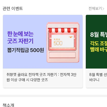
관련 이벤트
전체보기
취향껏 골라요 전자책 굿즈 자판기 : 전자책 3만
8월 특별 선
원 이상 구매 시 다양한 굿즈
바구니
책소개