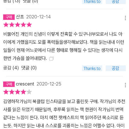
공감 (
13
)
댓글 (0)
산초
2020-12-14
메뉴
비뚫어진 개인의 신념이 이렇게 잔혹할 수 있구나!부모로서 나도 아
이에게 가했을지도 모를 폭력들을생각해보았다. 책을 읽는내내 이런
일들이 현재 어느곳에서 다른 형태로 행해질 수 있다는 생각에 다시
한번 가슴을 쓸어내렸다.
공감 (
4
)
댓글 (0)
crescent
2020-12-25
메뉴
김영하작가님의 북클럽 인스타글을 보고 홀린듯 구매. 작가님의 추천
사를 읽은 뒤였기 때문일까, 후루룩 읽히는 책 한권이 작가님의 번역
같다는 느낌이 든다. 마치 예전 팟캐스트의 책 읽어주던 목소리로 듣
는듯. 하지만 읽는 내내 스스로를 괴롭히는 느낌은 어쩔수 없다. 아이