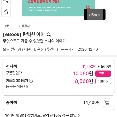
ePub
소득공제
[eBook] 완벽한 아이
무엇으로도 가둘 수 없었던 소녀의 이야기
모드 쥘리앵
(지은이),
윤진
(옮긴이)
복복서가
2020-12-10
전자책
11,200
원 + 560원
10,080
원
쿠폰할인가
쿠폰
8,568
원
카드최대혜택가
더보기
(+쿠폰 적용 시)
종이책
14,400
원
알라딘 만권당 삼성카드, 알라딘 15% 청구 할인