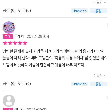
다는 과대망상을 함으로써 삶의 의미를 찾았고, 자신이 아는 잔혹한
더보기
삶은 예측불가능한 정글과도 같다. 정글은 인간의 인식의 영역을 넘
었다. 정말 대단한건 태어날 때부터 이렇게 자란 아이가 어떻게 부모
세상에서 살아남도록 어린딸을 학대하는 혹독한 훈련만이 올바른 길
공감 (
0
)
댓글 (0)
어서는 거대한 세계이자 인간을 구속하고 제약하는 현실이다. 인간은
이게 대항하여 자유를 찾는 사람이 된건지. 놀랍기만 하다.
이라고 진심으로 믿었던것 같다.하지만 모드는 정신력이 강한 인간이
삶과 죽음을 모두 포용하고 있는 정글에서 절대 벗어날 수 없다. 인간
었다. 왜 자신의 삶이 메마르고 ,끝이 보이지 않는, 자비없는, 똑같은
이라는 존재 자체가 불완전하고 불안정한 환경 속에 놓여있기 때문이
메뉴
나날인지 이해하지도 못하고 생각해볼수도 없고 질문을 할수도 없어
다. 하지만, 인간은 두려움과 공포에 휩싸여 절망 속에서만 머무르진
아라치
2022-08-04
괴롭고, 아버지 목소리만 들어도 피가 얼어붙을 것같이 무섭고, 아버
않는다. 때론 환경에 순응하고 적응하면서, 또 때론 맞서 싸우고 극복
지가 바라는 우월한 존재가 되지 못할것 같아서 늘 죄책감에 시달린
하면서 삶을 이어 나간다. 정글과 같은 삶을 살아가며 피할 수 없는 상
다. 그러나 사소하고 은밀한 저항으로 아버지의 엄포가 거짓임을 확
강력한 존재에 맞서 자기를 지켜 나가는 어린 아이의 용기가 대단해
실과 결핍, 아픔들은 자연스럽게 삶의 한 부분으로 녹아 든다. 인생을
인해 보기도 하고, 아버지가 자신의 정신을 조사할때 마음속 경보를
눈물이 나려 한다. 빅터 프랭클의 [죽음의 수용소에서]를 읽었을 때의
살아가는 간다는 것은 어쩌면 조금씩 퇴보하고 소멸해가는 과정인지
울려 방어하는 법도 터득한다, 또한 사랑이 없는 메마른 삶속에 한줄
느낌과 비슷하다.가슴이 답답하고 마음이 너무 아프다.
도 모른다. 하지만 인간이 죽음을 예정하고 있는 유한한 존재라는 것
기 빛 ( 동물, 책, 음악이 주는 기쁨)을 놓치지 않고 잡아내 정신의 생
과 그러한 운명에도 불구하고 삶 속에서 인간적 가치를 유지하는 것
더보기
명수로 사용해 연명해 나간다. 결국 어느날 모드는 아버지가 횡설수
은 존재와 소멸의 문제와는 또 다른 차원의 문제라고 할 수 있다. 정글
공감 (
0
)
댓글 (0)
설 쏟아낸 초인의 세계에 대한 매혹이 완전히 증발하고, 아버지는 모
과 같은 삶에도 불구하고 우리는 함께 살아갈 수밖에 없다. 절망속이
든 능력을 타고난 완벽한 존재가 아니라 친구도 사랑도 따뜻한 손길
라 해도 함께 있다면 타인의 고통을 느낄 수 있고 자신의 아픔도 진정
을 줄주도 받을 주도 모르는 동물들까지 겁을 먹게 하는 이상한 헛소
메뉴
시키는 순간을 맞이할 수 있기 때문이다. 인간이라는 존재에 대한 자
리 하는 남자일 뿐이라고 바라볼수 있게된다. 그리고 아버지가 야단
각과, 상대방의 존재에 대한 ‘인정’ 그리고 ‘이해’는 품이 드는 일이다.
쭤니맘
2021-01-31