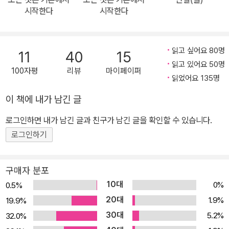
가장 고심한 것은 번역가 선정이었다. 그러나 이 역시 원고와 함께 머
시작한다
시작한다
릿속에 그려지고 있었다. 한 난민 가족의 여정을 담담한 어조로 풀어
낸 『루』의 번역가 윤진이었다. 번역가 역시 원서를 검토하자마자 끌
림에 따라, 자신이 꼭 번역하고 싶다며 의뢰를 즉각 수락했다. 출판사
읽고 싶어요 80명
11
40
15
와 검토를 맡은 소설가, 번역가가 의기투합하여 분투한 끝에 2020년
읽고 있어요 50명
100자평
리뷰
마이페이퍼
11월, 『완벽한 아이』를 출간했다. 소설가 김영하는 추천의 글을 통해
읽었어요 135명
“그 어떤 출구도 보이지 않는 곳에서, 철저히 혼자가 되어 갇혀 있다
이 책에 내가 남긴 글
고 느끼는 모든 이들에게 이 책을 권하고 싶다”고 전했다. “다 널 위한
로그인하면 내가 남긴 글과 친구가 남긴 글을 확인할 수 있습니다.
거야” 완벽한 아이를 만들려던 아버지의 무모한 계획, 하지만 아이는
아버지가 생각한 것만큼 약하지 않다 모드 쥘리앵의 유년은 이해할
로그인하기
수 없는 훈육 방식과 터무니없는 공포로 점철된 시간이었다. 모드의
아버지는 그녀를 ‘초인’으로 만드는 것이 신성한 의무라고 믿는 광신
구매자 분포
도이자, 20세기를 살고 있는 프랑스인임에도 홀로코스트에 대비해
10대
0%
0.5%
생존의 기술을 배워야 한다고 믿는 강박적 인간이었다. 인간으로서의
20대
1.9%
19.9%
약점을 제거한다는 이유로 어린 시절부터 말도 안 되는 훈련을 강요
30대
5.2%
32.0%
했으며, 고립시키고 폭압적으로 대했다. 움직이지 않고 몇 분 동안 전