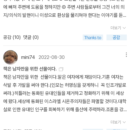
에, 심지어 머리카락에 입을 맞추며 격려해주는 부모님과 함께 차례
에 빠져 주변에 도움을 청하지만 ② 주변 사람들로부터 그건 너의 의
를 기다리고 있다. 얼마나 좋을까! 고아인 나는, 사랑해 줄 어머니를
지/의식의 발현이니 이성으로 환상을 물리쳐야 한다는 이야기를 듣고
갖기에는 너무 ‘별종’인 나는 활을 쥔 손에 힘을 꽉 준다.ㅡ 콩세르바
③ 신비로운 여인과 사랑에 빠졌다가 ④ 다시금 초현실적 현상(또는
더보기
투아르의 기말 평가인 콘트라베이스 연주를 긴장속에서, ‘아버지가
환상)과 마주하여 추락/극복/탈출하며 현상에 얽힌 비밀이 밝혀지는
공감 (
10
)
댓글 (0)
시키는 술 훈련을 버틸 때처럼 악착같이’ 해치운 뒤 다른 학생들의 모
구조를 가지는 듯하다. 당시 낭만주의자들이 “중세 독일의 전설과 민
습을 둘러보던 마음이다. 부모가 있으나 고아인 마음, 사랑해줄 부모
담의 세계를 동경”했다고 하니 기이하면서도 몽환적인 작품의 분위
가 없는 이유가 자신이 된 모드는 누구에게도 기댈 수 없으므로 자신
기가 어디서 온 것인지 짐작이 되기도.25.2.11. 서리북 16호 완독. 보
mini74
2022-08-30
메뉴
의 손에 힘을 꽉 줄 뿐이다. 세상에 믿을 것은 자기 자신뿐이므로. 드
건의료에 대한 서평과 기후 위기에 대한 서평이 인상적이었고, ‘고전
책은 남자만을 위한 선물이다.
라마 <동백꽃 필 무렵>에서 동백이가 두려운 상황에서 손에 땀이 나
의 강’ 코너는 스펜서에 대해 몰랐던 부분을 새롭게 아는 계기가 되었
책은 남자만을 위한 선물이다.말은 여자에게 재앙이다.기혼 여자는
도록 주먹을 꽉 쥐고, 그러고도 용기가 나지 않아 망설이고 있을 때 용
다. 그렇다고 해서 스펜서에 대한 평가가 크게 달라질 것 같지는 않지
삭발 후 가발을 써야 한다.(인모는 허영심을 갖게하니 꼭 인조가발로
식이가 와서 주먹에 힘 빼라고 하며 함께 가 주는 장면에서 눈물이 많
만.이동진_「기자의 눈으로 본 K-의료의 정치경제학」 적어도 '2010년
써라.)히틀러는 동화된 유대인들을 제거하고 정화하기 위해 이 세상
이 나왔다. 나도 혼자 이겨내야 한다고 생각하며 주먹을 꽉 쥐고 사는
이후 수행된 연구들은 어떤 데이터를 활용하든, 어떤 분석 방법을 택
에 왔다.세상에 동화된 이스라엘 시온주의자들은 파멸할 것이다.대학
사람이다. 이겨내기 어려운 두려움을 나눠주는, 도와주는 이가 없다
하든 대부분 [의사 수가] '부족하다'는 결론에 도달'한다.(23쪽) 대한
살로 인한 유대인 인구를 회복하기 위해 출산에 주력하라.조혼을 강
면 어떻게 주먹을 꽉 쥐지 않을 수 있을까.p.310. 아버지는 나한테 작
의사협회 산하 의료정책연구원이 서울대학교 의과대학 예방의학교실
요하며, 피임을 금지한다.남편을 위해 몸을 정화하고, 월경혈을 매번
별인사도 하지 않았다. 숨어서 내가 떠나는 걸 지켜볼 뿐이다. 가슴이
교수 홍윤철에게 의뢰하여 제출받은 「미래사회 준비를 위한 의사 인
더보기
검사받아야 한다.<시녀이야기>의 가상 국가 이야기냐고?현대에도
죄어온다. 나는 아버지를 사랑하고, 벌써 아버지가 그립다. 나는 아버
력 적정성 연구」조차 시뮬레이션한 시나리오 중 최대 규모인 1,500