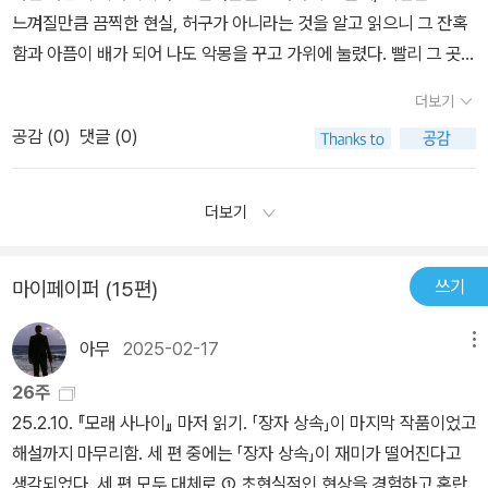
사랑과 주위의 응원이 담긴 눈빛과 말 한마디, 더 나은 삶이 가능하다
느껴질만큼 끔찍한 현실, 허구가 아니라는 것을 알고 읽으니 그 잔혹
는 상상력과 용기로 비롯된 것이었다. 현실과 이상의 괴리로 인해 벌
함과 아픔이 배가 되어 나도 악몽을 꾸고 가위에 눌렸다. 빨리 그 곳에
어지는 희망의 진정성에 대한 문제에 대한 해답은 여기에 있지 않을
서 도망치기를, 차라리 구제불능이라고 버려지기라도 하기를, 잠시
더보기
까? 현실과 꿈의 간극을 메우면서 희망의 진정성을 담보할 수 있는
담 밖에 나갔을 때 제발 다시 들어가지 않기를, 몇 번의 외출 장면마다
공감 (
0
)
댓글 (0)
건 이러한 작은 노력들이 아닐까 하고 생각해본다. '멀리 보이는 지평
어디로든 무조건 달려가기를, 바라고 또 바라며 읽었다. 책을 집어던
선이 얼마나 아름다운지! 그 누구도 지평선을 빼앗긴 채 살아서는 안
지고 싶을 만큼 말도 안되는 일들을 온 몸으로 겪어내고 살아 남아 타
된다.' (P. 280)
인의 마음의 병을 치유하는 삶. 끝까지 다 읽은 후에도 그녀의 삶에 대
더보기
해 충격과 양가적인 감정에 휘싸여 복잡하고 정리가 잘 되지 않는다.
아무튼 존버는 위대하다. 존버의 결과 때문이 아니라 존버 그 자체가
쓰기
마이페이퍼 (15편)
숭고하다. 라고 생각을 했는데 순간 ‘무엇을 위한 존버인가’하는 생각
이 드는 걸 보니 또 나는 ‘무의미’로 돌아가는구나. 나는 실존주의에서
아무
2025-02-17
메뉴
말하는 ‘무의미’에 걸려 있다. ‘무의미’는 ‘무가치’인가. ‘무의미’해도
‘가치로운가’. 주인공 모드의 존버가 ‘무의미’하다고 느낀 것은 아니
26주
다. 그런데 왜 나는 여기에서 이런 의문에 빠지는가. 책의 결말, 드디
25.2.10. 『모래 사나이』 마저 읽기. 「장자 상속」이 마지막 작품이었고
어 악몽같은 시간은 다 끝났다. 하지만 그녀의 악몽에서, 내면에서 아
해설까지 마무리함. 세 편 중에는 「장자 상속」이 재미가 떨어진다고
직 끝나지 않았다. 마음이 아프다.p.307. 다른 학생들은 자식의 이마
생각되었다. 세 편 모두 대체로 ① 초현실적인 현상을 경험하고 혼란