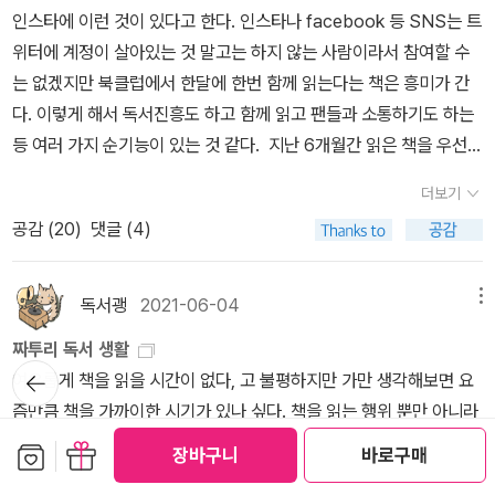
화가 라는 문구는 탁월하다 요사이 북플에서 자주 눈에띄는 회색노
여자는 그저 성욕해방과 아이를 낳는 도구일뿐이다. 자신의 아들이
인스타에 이런 것이 있다고 한다. 인스타나 facebook 등 SNS는 트
으로 꺼내준 몰랭 선생을 보며 인간들은 훌륭하다는 말에 격하게 동
세기도 더 지난 일이다. 지금은 시장이 없어진 지 한참인데, '낮다/높
트 때문에 구입 세트가 아니라 낱권이라 싸게 구입 예전에는 자주 눈
이 곳에서 자란다면, 결국 어린 시절부터 종교교육과 세뇌로 결국 남
위터에 계정이 살아있는 것 말고는 하지 않는 사람이라서 참여할 수
의한다. 그리고 다시 한 번 확인하게 되는 생각이 있다. 상담공부하며
다'는 어떻게 정할까? 건강보험공단이 직접 운영하는 유일한 병원인
에 띄었는데 찾으려면 눈에 안띄니 참 안타깝다 이제 부터라도 한
편처럼 될 거란 두려움에, 아이와 함께 그 곳을 도망쳐 나오게 된다.
는 없겠지만 북클럽에서 한달에 한번 함께 읽는다는 책은 흥미가 간
충동적 돌봄을 경계하기로 하였는데, 본인이 괜찮으면 충동적 돌봄일
'국민건강보험 일산병원'이 일종의 테스트 베드로 쓰인다. '적정 진
권 한권씩 구매할 생각이다
책을 덮으면서도 정말? 지금 이 시대에 이게 말이 돼? 라지만 지금도
다. 이렇게 해서 독서진흥도 하고 함께 읽고 팬들과 소통하기도 하는
지라도 사람을 살리기도 한다는 것. 몰랭 선생님이 충동적 돌봄이었
료'를 정하고 그렇게 할 때 수가가 얼마나 커버하는지 본다. 물론, 의
버젓이 여성들의 할례, 조혼, 염소에 팔려가는 걸 보면 수긍이 가면서
등 여러 가지 순기능이 있는 것 같다. 지난 6개월간 읽은 책을 우선
다는 것은 아니지만, 나의 관심 주제여서 그런 쪽으로까지 생각이 미
료진의 '적정' 인건비가 원가에 포함되어 있다. 민간 의료 기관이 저런
도 분노를 감출 수가 없다.태어나면서부터 열등감과 수치심을 심어주
저장해두었다. 함께 읽지는 못해도 따라 읽으려는 마음에.https://w
친 것 같다. 만일 충동적 돌봄이었어도, 몰랭에게는 구원의 동아줄이
의미의 '적정 진료'를 하는 것도 아니다. '원가보상률'이 100퍼센트가
더보기
며, 결국 그 모든 것을 속죄하는 것은 남자들에게 복종하며 더 많은 아
ww.kimyounghabookclub.com/
었을 것이라는 나만의 생각이다.
안 된다는 게 의사의 통장 잔고가 줄고 있다는 뜻은 아닌 것이다. 의사
공감 (
20
)
댓글 (4)
이들을 낳는 거라니!!!왜 언제나 종교적 신념과 지켜야 할 덕목들은 여
는 고소득 직종이다. 그러나 '원가보상률'이 70-80퍼센트밖에 안 되
자들에게 더 많은 희생을 강요하는걸까.
고 수가가 다른 나라보다 제법 낮다는 건, 기준을 무엇으로 잡든 낮기
<배움의 발견>을 쓴 작가 타라 또한
는 낮음을 시사한다. (157)문제는 보건의료 정치의 가장 중요한 행위
독서괭
2021-06-04
메뉴
엄격한 몰몬교 집안에서 아동학대와 다름없는 환경 속에서 성장했다.
자들인 '정부와 의사의 관계'가 우리나라에서는 '미정립' 상태라는 데
짜투리 독서 생활
왜곡된 역사관과 지독한 남펴차별, 일부다처제, 대체의학, 비난과 극
있다.(51쪽, 226-227쪽) 동의할 수밖에 없는 지적이다. 그러나 그
뒤로가
여유롭게 책을 읽을 시간이 없다, 고 불평하지만 가만 생각해보면 요
도의 공포속에서도 그 곳을 탈출할 수 있었던 건 책과 배움이었다. <
기
해결책이 막막한 지적이기도 하다. 기존 인력의 재배치만으로 문제를
즘만큼 책을 가까이한 시기가 있나 싶다. 책을 읽는 행위 뿐만 아니라
완벽한 아이>의 모드 또한 공포와 망상에 찌든 부모사이에서 자란다.
풀 수는 없다. '과학'적으로 그렇다. 일단 재배치부터 해보고 안 되면
책소개 팟캐스트를 듣거나 북플에 접속하는 등 책의 언저리에서 기웃
성폭력을 당하는 딸을 외면했다. 아버지는 사악했고, 어머니는 공범
보관함담기
선물하기
장바구니
바로구매
증원을 논의하자는 건 하지 말자는 말과 다르지 않다(애초에 의사 수
거리는 것으로 나의 짜투리 시간들이 가득 차 있다. 출근길즐겨듣는
자였다.그 속에서 모드가 그나마 온전한 정신을 가질 수 있었던 건 책
가 전혀 부족하지 않다는 입장에서라면 그럴 의도로 한 말일 테다).