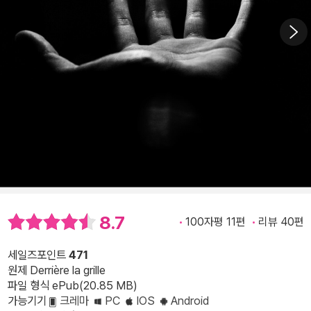
8.7
100자평 11편
리뷰 40편
세일즈포인트
471
원제 Derrière la grille
파일 형식 ePub(20.85 MB)
가능기기
크레마
PC
IOS
Android