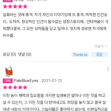
치고 위협하고 윽박지르면 자살특공대 처럼 폭발해버리는 단계까지
그것은 환경의 제약 속에서 타인과 삶의 온도를 맞춰가는 일이며, 상
간다. 이단교에 빠져 헤어나오지 못하는 수많은 나약한 성인들이나,
대적 성숙의 시간을 요구하는 것이기 때문이다. 하지만 그러한 과정
실화라는 것에 충격. 작가 자신의 이야기임에 또 충격..먹먹한 인간승
아버지의 첫번째 희생자인 모드의 어머니가 남편을 증오하면서도 남
을 거치며 우리는 삶을 무조건적으로 거부하거나 부정하지 않고 흐릿
리.. 도저히. 정상적인 인간이 될수없는 성장스토리에.. 안타까움이 가
편의 손아귀에서 단 한걸음도 빠져 나오지 못하고 조력자가 된것을
하게 잡힐 듯 떠오르는 희망에 대해, 삶의 온기에 대해 느낄 수 있는
득했다결국. 그 모든 상처들을 딛고 일어나. 멋지게 성공한 작가에게
본다면, 모드의 정신력이 얼마나 강했는지 새삼 감탄스럽다.* 루이디
것 아닐까? 우리가가 그토록 잡고자 했던 불분명한 현실의 경계를 너
박수를..
디에가 딸이 자라서 이러이러한 사람이 되는 것이 좋겠다란 희망이
머 표류하고 있는 진실의 조각은 이것 아닐까?“나는 안다. 가능한 방
극단적이고 광기가 있어서 비난받지만, 사실 대다수 부모는 나름대로
법은 언제나 있다. 자유는 무엇이든 가능하게 한다. 정말로, 무엇이든
더보기
자식의 타고난 기질과는 무관하게 부모가 이상적이라고 생각하는 가
가능하다.“ (P. 321) 앞서 언급했지만 고리끼의 <밑바닥에서>를 읽
공감 (
0
)
댓글 (0)
치관을 주입시키며 양육한다. 다행히 부모가 바라는 방향에 자식의
고 난 후 '희망의 진정성'의 문제는 한동안 내 화두였다. '현실에 기반
기질이 잘맞아 이끄는대로 잘 성장하는 자식도 있지만, 기질이 전혀
하지 않은 장밋빛 희망이나, 상대방의 상황을 고려하지 않은 무책임
맞지 않는데 끌려간 경우는 사춘기가 되어 본인의 힘과 생각이 커지
메뉴
한 응원과 조언은 오히려 상황을 더 악화시킬 수 있는 독이 되는 것 아
면서 완전히 다른길로 가는것 같다는 생각이 든다. 그렇게 생각한다
PaleBlueEyes
2021-01-13
닐까?'하는 생각이었다. 하지만 <완벽한 아이>에 등장하는 소설에서
면 루이디디에도 이해 받을 수 있는 면이 있긴하다. 부모가 세상을 어
나 나올 법한 모드 쥘리앵의 믿을 수 없는 실화는 이런 내 생각을 바꾸
떤 곳으로 인식 하는가는 자신의 삶의 방식뿐만 아니라 대대 손손 전
는 결정적 계기가 되었다. 모드의 탈출은 극적인 단 한 번의 사건이 아
미친 놈이 재력과 집요함을 가지면 일생동안 얼마나 미친 짓을 하고
달될 수도 있겠다는 생각이 든다. 또 어디선가 봤던, 어린아이는 결국
니라 삶에서 빚어지는 보일듯 말듯 한 틈을 작은 노력들로서 파고들
살 수 있는지, 그 미친 짓을 다 받아내고도 희망을 놓지 않고 결국 살
어른이 된다는 말이 맥락없이 떠오른다.
어 만든 결실이었기 때문이다. 그러한 노력들은 말 못하는 동물들의
아낸 사람의 이야기이다. 스릴러물은 좋아하지 않는데, 비현실적으로