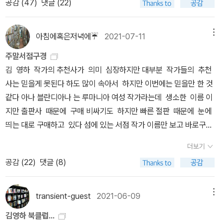
공감 (
47
)
댓글 (22)
버젓이 행해지는 유대인 하시딕 공동체에서 여자가 지켜야 할 것들이
지를 증오하고, 어서 도망치고 싶다. 철책이 다시 닫히는 순간 내가 한
명 증원으로도 2043년까지는 계속 의사 수 부족이 심화되고, 그보다
다.그들은 주변과 동화되었기에 홀로코스트를 겪었다 믿었다. 그래서
가짜 맹세의 기억이 가슴을 찌른다. 어머니 말이 맞는다. 나한테 기대
작은 규모의 증원으로는 더 오랫동안 더 큰 규모의 의사 수 부족을 감
다시 주변과 섞인다면 신을 배신한 벌을 받을 것이란 믿음아래, 종교
아침에혹은저녁에☔
2021-07-11
메뉴
해봐야 헛일이다. 나는 도둑처럼, 배신자처럼 이 집을 떠난다. 좌초하
수해야 한다고 예측한다. 2003년 의대 정원이 10퍼센트 감축된 이
지도자의 말을 믿으며 똘똘 뭉쳐 살아간다.여자들에겐? 엄격한 종교
는 배를 두고 떠나는 쥐떼다. 수치스럽다. 하지만 나는 곧바로 리샤르
래 20년째 정원이 동결된 사이 의사의 평균 소득이 다른 직군에 비하
주말서점구경
수업과 엄마가 되기 위한 수업, 순종적이며 말 잘 듣는 아내를 위한 수
의 차에 오르고, 십오 년 전 처음 집 안에 들어서던 날 내 머리 위로 철
여 가파르게 올라가고 한국이 평균 임금 대비 의사 소득이 가장 높은
김 영하 작가의 추천사가 의미 심장하지만 대부분 작가들의 추천
업들이 있을 뿐이다. 영어는 영혼을 타락시키며, 책은 여성에겐 필요
책 문이 닫히던 그 소리를 지워버리려는 듯, 힘차게 차의 문을 닫는다.
국가가 된 사정도, 같은 기간 의대 입학 성적이 한없이 치솟은 사정도,
사는 믿을게 못된다 하도 많이 속아서 하지만 이번에는 믿을만 한 것
없는 것이다.이런 폐쇄적인 공동체가 뉴욕 한복판에 마을을 이루며
ㅡ최고의 장면이다. 15년동안 수모를 참아내며 기다린 최고의 환희
같은 결론을 가리킨다.(25쪽, 27쪽) 부족한 건 '과학적' 사실이다. (1
같다 아나 블란디아나 는 루마니아 여성 작가라는데 생소한 이름 이
살아간다. 이 곳에서 태어난 데버라.그의 아버지는 지능이 낮다. 돈
의 순간이다. 그 순간 수치심이 고개를 들지만, 모드는 힘차게 차의 문
55)왜 이런 일이 생기는 걸까? 원인은 여럿이지만, 그중 중요한 것
지만 출판사 때문에 구매 비싸기도 하지만 빠른 절판 때문에 눈에
으로 팔려 온 엄마는 동성애자임이 들켜 이 마을에서 쫓겨난다.조부
을 닫는다. 브라보!p.323. 나는 가능한 모든 수단을 동원했다. 상상의
이, 다시 저수가이다. 국민의 생명과 건강은 현대 국가가 어떻게든 보
띄는 대로 구매하고 있다 섬에 있는 서점 작가 이름만 보고 바로구매
모의 집에서 성장한 데버라는 바로 이 브루클린 윌리암스 버그 하시
대화 상대를 만들었고, 비밀 창고를 팠고, 금지된 이야기들을 글로 썼
장해야 하는 가치에 속한다. 가난하든 부유하든 말이다. 그러자면 받
이번에는 어떤 이야기를 들려줄지 다섯 챕터,다섯 여자, 그러나 하나
딕 유대인 공동체의 일원이다.버스를 타고 집에서 멀리 떨어진 도서
더보기
고, 나 스스로의 생각을 지닐 권리를 확인하기 위해 거짓말을 했다. 그
는 서비스는 같은데 돈은 부자가 더 내게 해야 한다. 건강 보험이 그
의 이야기 다니엘페낙의 작품은 보이는 대로 구매이상한 나라의 앨
관에서 책을 빌려 읽었고, 총명했으며 글을 쓰는 것을 좋아했다.그러
렇게 운명이 나에게 구세주를 보냈을 때, 나는 그의 손을 잡을 준비가
공감 (
22
)
댓글 (8)
역할을 한다. 서비스는 의료인이 하고 환자가 받는데 돈은 제3자인
리스에 나오는 원더랜드를 연상 시키는 기이하고 도 환상적인 소설이
나 그녀 또한 중매로 17살에 결혼했고, 성교육이 전혀 없는 상태에서
되어 있었다. 몰랭 선생님은 어디서나 아름다움을 찾고 삶 앞에서 늘
건강보험공단이 내므로, 기준이 필요하다. 우리의 기준은 '행위별 수
라는데 기대만땅 하면서 언제 읽을지는 모르지만! 클래식클라우드
1년간 남편과 성생활을 하지 못한다. 더 최악인 것은 이 모든 것을 동
경의를 느끼는, 무한한 선의를 지닌 분이었다. 선생님은 내 아버지와
가(酬價)'이다. 특정 행위를 하면 그때마다 얼마씩 주기로 정한다. 이
의 이 시리즈는 작가들이 직접 찾아가는 시리즈 인데 내용 이나 사
transient-guest
2021-06-09
메뉴
네사람들이며 가족들이 화제로 삼고 떠들며 훈수를 둔다는 것, 이 일
정반대편에 선, 아버지가 틀렸음을 말해주는 증거였다. 인간들은 훌
수가가 '낮다'는 것이다. 박정희 정부 때 건강보험 제도를 처음 도입하
진이 너무 맘에들어 계속구입 하고 있다빈에서 만난 황금빛 키스의
로 이혼이야기까지 나온다. 그러다 19살에 아들을 낳는다. 이 곳에서
김영하 북클럽...
륭하다.ㅡ자유의 길을 포기하지 않은 모드, 그리고 지혜로 모드를 밖
면서 시장 가격보다 꽤 낮은 가격을 수가로 정했던 것이다.그러나 반