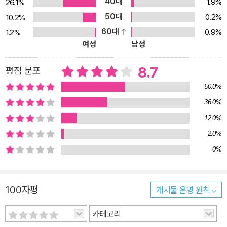
40대
1.9%
26.1%
기가 흐르는 울타리를 잡고 있도록 하거나, 어두운 지하실에 앉아 죽
50대
0.2%
10.2%
음에 관한 명상을 강요받았다. 일곱 살 때부터 알코올을 마시며 ‘견디
60대
0.9%
1.2%
는’ 훈련을 받기도 했다. 오랜 세월이 지나 모드는 그런 아버지를 ‘식
여성
남성
인귀’라고 칭했다. 어머니 자닌 역시 그를 보호해주지 못했다. 자닌은
오히려 아버지의 가장 큰 희생자였으므로, 모드가 훈련을 해내지 못
8.7
평점 분포
할 때마다 자신에게 돌아올 화살을 걱정하며 나무랄 뿐이었다. 모드
50.0%
는 따뜻함, 좋은 음식, 우정 등 인간이 누릴 수 있는 어떠한 애정도 받
36.0%
지 못한 채 자랐다. 그러나 폭압적인 부모도 모드의 강인하고 섬세한
12.0%
내면을 깨뜨리지는 못했다. 모드는 끝내 스스로의 힘으로 일어섰고,
배웠으며, 생을 사랑했다. 모드는 결국 가부장적 아버지와 방관하는
2.0%
어머니에 맞서 자기만의 방식으로 투쟁을 시작하는데……
0%
100자평
게시물 운영 원칙
카테고리