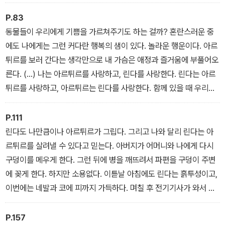
리’다. 나는 관심을 끌기 위해서라면 무슨 짓이든 다 하는 아이다.
P.83
동물들이 우리에게 기쁨을 가르쳐주기도 하는 걸까? 혼란스러운 중
에도 나에게는 그런 커다란 행복의 샘이 있다. 놀라운 행운이다. 아르
튀르를 보러 간다는 생각만으로 내 가슴은 애정과 즐거움에 부풀어오
른다. (…) 나는 아르튀르를 사랑하고, 린다를 사랑한다. 린다는 아르
튀르를 사랑하고, 아르튀르는 린다를 사랑한다. 함께 있을 때 우리는
강하고 아름답다.
P.111
린다도 나만큼이나 아르튀르가 그립다. 그리고 나와 달리 린다는 아
르튀르를 살려낼 수 있다고 믿는다. 아버지가 어머니와 나에게 다시
구덩이를 메우게 한다. 그런 뒤에 병을 깨뜨려서 파편을 구덩이 주변
에 꽂게 한다. 하지만 소용없다. 이튿날 아침에도 린다는 흙투성이고,
이번에는 네발과 코에 피까지 가득하다. 며칠 후 전기기사가 와서 아
르튀르의 무덤 주변에 전기울타리를 만든다. 그제야 린다는 아르튀르
를 되살리려는 미칠 듯한 희망을 포기한다.
P.157