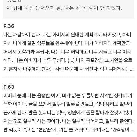
이 집에 처음 들어오던 날, 나는 채 네 살이 안 되었다.
일사천리로 출간을 위한 준비를 시작하면서 가장 고심한 것은 번역가
선정이었다. 그러나 이 역시 원고와 함께 머릿속에 그려지고 있었다.
P.36
한 난민 가족의 여정을 담담한 어조로 풀어낸 <루>의 번역가 윤진이
나는 깨달아야 한다. 나는 아버지의 원대한 계획으로 태어났고, 아버
었다. 번역가 역시 원서를 검토하자마자 끌림에 따라, 자신이 꼭 번역
지가 나에게 맡길 임무들을 완수해야 한다. 내가 아버지의 계획만큼
하고 싶다며 의뢰를 즉각 수락했다. 출판사와 검토를 맡은 소설가, 번
해내지 못할까봐 두렵다. 나는 너무 허약하고 너무 서툴고 너무 어리
역가가 의기투합하여 분투한 끝에 2020년 11월, <완벽한 아이>를
석다. 나는 아버지가 너무 무섭다. (…) 나의 공포감은 그 거인을 오로
출간했다.
지 혼자서 마주해야 한다는 사실 때문에 더 커진다. 어머니에게서는
그 어떤 도움도 보호도 기대할 수 없다. 어머니에게 ‘디디에 선생’은
소설가 김영하는 추천의 글을 통해 "그 어떤 출구도 보이지 않는 곳에
신적인 존재다. 어머니는 아버지를 숭배하고, 동시에 증오한다. 하지
P.63
서, 철저히 혼자가 되어 갇혀 있다고 느끼는 모든 이들에게 이 책을 권
만 결코 아버지에게 맞서지는 못한다. 나는 두 눈을 질끈 감고 공포에
어머니 눈에 나는 음흉한 아이, 바닥 없는 우물처럼 사악한 생각이 가
하고 싶다"고 전했다.
떨면서 내 창조주의 날개 아래 설 수밖에 없다.
득한 아이다. 글을 쓰면서 일부러 얼룩을 만들고, 식탁 유리도 일부러
금가게 한다. 발을 헛디디는 것도, 정원에서 풀을 뽑다가 살갗이 벗겨
지는 것도 일부러 하는 짓이다. 나는 일부러 넘어지고, 일부러 긁힌다.
밥 먹듯이 속이는 ‘협잡꾼’에, 뭐든 늘 거짓으로 꾸며대는 ‘가식덩어