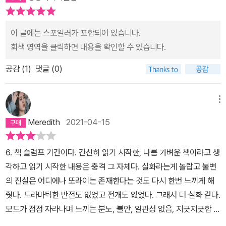
았지만 나치수용소의 비극으로 지우지 못할 상처를 가지게 됬다. 세
앞에서 아무런 의지와 생각 없이 지체없이 땅에 구멍을 파야하는 나
육당한 어머니는 모드와 연대하며 탈출하기 보단, 아버지의 공범자가
상에 여러번 실망했고 여러번 배신당했다.프리메이슨의 교리를 받아
사송곳이었다. 모드가 내릴 수 있었던 유일한 결정은 밤마다 자신 스
된다.지옥같은 나치 수용소에 대한 기록이나 소설들이 많다. 그 이야
들여 고위간부로 활동하면서 이 세상이 타락했고 어두운 힘의 먹이가
이 글에는 스포일러가 포함되어 있습니다.
스로를 학대할 때 언제, 얼마동안 자신에게 벌을 줄 것인지 밖에 없었
기 속 주인공들은 하나같이 모드처럼 훈련을 받고 세상에 무심한 듯
되어버렸다는 영적 관점을 지니게 됬다. 그래서 그는 인류를 일으켜
회색 영역을 클릭하면 내용을 확인할 수 있습니다.
다.하지만 이러한 절망적 상황 속에서도 삶은 유지될 수 있었다. 인간
고통을 느끼지 않는 듯 행동했던 이들이 아니다. 마지막까지 사람다
세우라는 부름을 받게될 선택받은 아이를 낳아 초인으로 키우겠다는
적인 삶이 불가능한 척박한 환경 속에서도 모드의 영혼은 잠식 당하
공감 (
1
)
댓글 (0)
우려 노력했고, 마지막까지 가족과 삶에 대한 사랑을 놓지 않았고, 무
원대한 계획을 세우게 된다. 그가 딸에게 세뇌시켰던 말은 '인간은 더
지 않았다. 기형적인 가족관계와 그 자신 조차 피해자인 어머니, 정상
수한 아름다음 추억들을 붙잡아 잠들고 꿈꿨다. 그렇게 지옥 같은 수
없이 사악하고 , 세상은 더없이 위험하다. 이땅은 나약함과 비겁함으
적인 인간관계를 맺고 유지하는게 불가능한 상황... 그 텅빈 침묵 속에
용소에서의 하루 하루를 이겨냈다.반대로 모드는 그 지옥같은 집에서
로 인해 쉽게 배신자가 되는 나약하고 비겁한자들로 가득차 있다''절
메뉴
서 모드는 동물들에게서 놀라운 위안을 얻는다. 인간적인 교류와 유
탈출하며 하루하루를 새롭게 살아가며, 그 밝음으로 과거의 어린 시
대절대절대 아무도 믿어서는 안된다. 어떤것이 너를 위한 일인지 말
Meredith
2021-04-15
대관계는 없었지만 모드는 절망적인 유년기 동안 자신과 함께했던
절 상처를 치유하는 중이다. 여전히 시간에 맞춰 벌떡 일어나고, 식은
해줄 사람은 세상에 나 하나 뿐이다. 내가 하라는 대로만 하면 세상을
개, 조랑말, 오리와 조건 없는 사랑을 주고 받았다. 또한, 책과 음악을
땀을 흘리며 악몽을 꾸지만, 타인들을 치유하고 같이 공감하며 조금
지배하고 암흑을 무찌를 수 있다.'상당히광기 상태였고, 잔혹하고, 이
통해 아버지가 구축한 세계에 대항할 수 있는 길을 발견했다. <몬테
6. 책 슬럼프 기간이다. 간신히 읽기 시작한, 나름 가벼운 책이라고 생
씩 나아가고 있는 중. 모드의 영혼은 누군가의 글귀처럼 강철날개를
론들이 뒤섞여 횡설수설하기도 했다. 써놓고 보니 이단종교의 교주가
크리스토 백작>의 에드몽 당테스와 <변신>의 그레고리 잠자, 도스토
각하고 읽기 시작한 내용은 충격 그 자체다. 실화라는게 놀랍고 불변
가지고 날아가고 있다.(작가분은 1957년생 붉은닭띠다)
떠오르기도 한다.그는 딸이 나약한 인간이 되는것을 극도로 싫어 했
예프스키의 <지하로부터의 수기>를 읽고 용기를 얻었고, 리스트의 <
의 진실은 어디에나 또라이는 존재한다는 것도 다시 한번 느끼게 해
는데 , 자신은 그누구보다도 정신적으로 나약한 인간이지 않았나 하
헝가리 랩소디>를 들으며 다른 세상을 꿈꿨다. 절망적 환경 속에서도
줫다. 드라마틱한 반전도 없었고 전개도 없었다. 그래서 더 실화 같다.
는 생각이 든다. 스스로는 인간들에게도 세상에서도 따뜻함이나 희망
인간은 사랑과 무한한 상상력을 통해 인간성의 회복과 자유를 지향할
모드가 점점 자라나며 느끼는 분노, 불안, 일관성 없음, 지긋지긋함 등
을 찾아낼수 없었고 결국 초인적인 딸을 키워 혼탁한 세상을 구하겠
수 있다는 것을 저자 모드 쥘리앵은 자신의 삶을 통해 증명해내었다.
의 감정들이 책 후반부로 갈 수록 격렬해져서 같이 챡을 놓을 수가 없