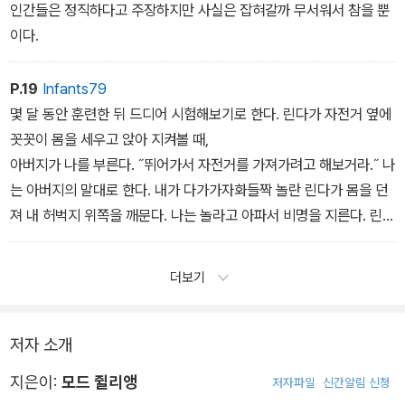
인간들은 정직하다고 주장하지만 사실은 잡혀갈까 무서워서 참을 뿐
이다.
P.19
Infants79
몇 달 동안 훈련한 뒤 드디어 시험해보기로 한다. 린다가 자전거 옆에
꼿꼿이 몸을 세우고 앉아 지켜볼 때,
아버지가 나를 부른다. ˝뛰어가서 자전거를 가져가려고 해보거라.˝ 나
는 아버지의 말대로 한다. 내가 다가가자화들짝 놀란 린다가 몸을 던
져 내 허벅지 위쪽을 깨문다. 나는 놀라고 아파서 비명을 지른다. 린다
는 곧바로 날놔주고 내 발밑에 길게 드러누워 절망적인 눈길로 쳐다
본다. 아버지가 의기양양하게 말한다. ˝명령을 받으면, 그명령이 아무
더보기
리 어처구니없는 것이라 해도 사람들은 망설임 없이 널 공격할 거다.
너한테 충성한다고 믿고 있는이 개까지도 그러지 않느냐.˝
저자 소개
지은이:
모드 쥘리앵
저자파일
신간알림 신청