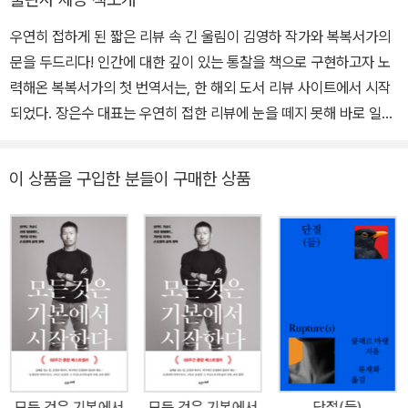
캐나다 등지에서 정신의학과 심리치료학을 전공해 1995년부터 심리
우연히 접하게 된 짧은 리뷰 속 긴 울림이 김영하 작가와 복복서가의
적 통제와 정서적 지배를 전문으로 하는 심리치료사로 활발한 활동을
문을 두드리다! 인간에 대한 깊이 있는 통찰을 책으로 구현하고자 노
이어가고 있다.
력해온 복복서가의 첫 번역서는, 한 해외 도서 리뷰 사이트에서 시작
되었다. 장은수 대표는 우연히 접한 리뷰에 눈을 떼지 못해 바로 일독
을 시작했고 강력한 이야기와 마음을 사로잡는 시적인 문장들을 접하
고 충격을 받았다. 가족에 의해 세상과 단절되었으나 삶에의 의지를
이 상품을 구입한 분들이 구매한 상품
잃지 않고 끝끝내 자유를 향해 나아간 자신의 삶을 담은 프랑스 출생
의 심리치료사 모드 쥘리앵의 에세이는 그렇게 복복서가와 인연이 닿
았다. 아내인 대표의 권유로 책에 대한 아무런 정보 없이 내용을 읽게
된 소설가 김영하 역시 프롤로그를 읽자마자 단박에 ‘이 책은 꼭 세상
에 알려야 한다’는 확신이 들었다. 더 읽어볼 필요도 없었다. 국내에
전혀 알려지지 않은 작가의 책이라는 점도 문제가 되지 않았다. 믿기
어려울 정도로 고통스러운 상황을 담담하고 시적이며, 강한 힘을 지
닌 문장으로 써 내려간 이 책은 언어나 문화의 장벽도 막지 못할 분명
한 힘과 무게를 지녔다. 일사천리로 출간을 위한 준비를 시작하면서
모든 것은 기본에서
모든 것은 기본에서
단절(들)