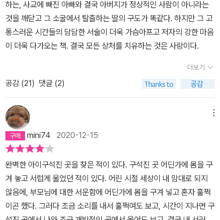
하는, 사교에 빠진 아빠와 결국 아버지가 정상적인 사람이 아니라는
구에게나 절실히 필요한 것이다. <밑바닥에서>는 이에 동의하면서도
것을 깨닫고 그 소굴에서 탈출하는 딸의 구도가 똑같다. 하지만 그 고
'희망'의 무게와 진정성에 대한 문제제기를 하고 있다. 희망은 ‘절망을
통스러운 시간들의 담담한 서술이 더욱 가슴아프고 저자의 강한 마음
버텨내는 동력‘이 될 수 있는 반면 절망의 늪에 더 깊숙히 빠져 헤어나
이 더욱 다가오는 책. 결국 모든 상처를 치유하는 것은 사랑이다.
올 수 없게 만드는 ‘무책임한 거짓‘이 되기도 한다는 사실 말이다. 희
망은 때론 더 나은 삶을 위한 빛이 되지만 때로는 그 희망이 현실에 기
더보기
반하지 않을 때 독으로 작용할 수 있다.모드 쥘리앵의 <완벽한 아이>
공감 (
21
)
댓글 (2)
는 김영하의 북클럽을 통해 접하게 되었다. <완벽한 아이>에는 인간
은 더없이 사악한 존재이고, 세상은 더없이 위험한 곳이며, 이렇게 오
메뉴
염된 세상의 기운이 닿지 않는 곳에서 자신의 후계자를 키워내 언젠
가 세상을 구원할 존재로 만들겠다는 어처구니 없는 생각을 가진 아
mini74
2020-12-15
버지가 등장한다. 아버지는 자신이 하는 모든 일은 전부 딸의 성공적
인 인생을 위해서 라고 되풀이해 말한다. 중년 이후의 삶을 온전히 자
완벽한 아이구석진 곳을 찾은 적이 있다. 구석진 곳 어딘가에 몸을 구
신의 딸이 예외적 존재가 될 운명을 제대로 수행할 수 있도록, 딸의 형
겨 놓고 서럽게 울었던 적이 있다. 어린 시절 세상이 내 맘대로 되지
체를 빚고 조각하고 키워내는 일에 바치고 있는 것이라고 말한다. 아
않음에, 부모님에 대한 서운함에 어딘가에 몸을 구겨 넣고 혼자 훌쩍
버지는 자신이 살아온 삶과 개인적 체험에서 기반한 비뚫어진 세계관
이곤 했다. 그러다 조금 소리를 내서 훌쩍여도 보고, 시간이 지나면 구
을 딸에게 그대로 투영하고 있다. 오염된 세상에 노출시키지 않기 위
석진 곳에서 나와 조금 개방적인 곳에서 울어도 보고. 결국 내 서러움