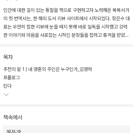
인간에 대한 깊이 있는 통찰을 책으로 구현하고자 노력해온 복복서가
의 첫 번역서는, 한 해외 도서 리뷰 사이트에서 시작되었다. 장은수 대
표는 우연히 접한 리뷰에 눈을 떼지 못해 바로 일독을 시작했고 강력
한 이야기와 마음을 사로잡는 시적인 문장들을 접하고 충격을 받았
다. 가족에 의해 세상과 단절되었으나 삶에의 의지를 잃지 않고 끝끝
내 자유를 향해 나아간 자신의 삶을 담은 프랑스 출생의 심리치료사
목차
모드 쥘리앵의 에세이는 그렇게 복복서가와 인연이 닿았다.
추천의 말 1 | 내 영혼의 주인은 누구인가_김영하
아내인 대표의 권유로 책에 대한 아무런 정보 없이 내용을 읽게 된 소
프롤로그
설가 김영하 역시 프롤로그를 읽자마자 단박에 '이 책은 꼭 세상에 알
린다
려야 한다'는 확신이 들었다. 더 읽어볼 필요도 없었다. 국내에 전혀
알려지지 않은 작가의 책이라는 점도 문제가 되지 않았다. 믿기 어려
울 정도로 고통스러운 상황을 담담하고 시적이며, 강한 힘을 지닌 문
책속에서
장으로 써 내려간 이 책은 언어나 문화의 장벽도 막지 못할 분명한 힘
과 무게를 지녔다.
첫문장