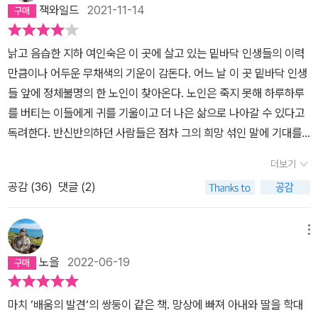
잭와일드
2021-11-14
낡고 음습한 지하 여인숙은 이 곳에 살고 있는 밑바닥 인생들의 이력
만큼이나 어두운 무채색의 기운이 감돈다. 어느 날 이 곳 밑바닥 인생
들 앞에 정체불명의 한 노인이 찾아온다. 노인은 죽지 못해 하루하루
를 버티는 이들에게 귀를 기울이고 더 나은 삶으로 나아갈 수 있다고
독려한다. 반신반의하던 사람들은 점차 그의 희망 섞인 말에 기대를
걸고 꿈꿔왔던 삶을 살겠다고 다짐한다. 이후 노인은 사라지고 희망
더보기
에 가득 차 있던 이들은 냉혹한 현실에 직면해 꿈꾸던 삶과 현실의 간
공감 (
36
)
댓글 (2)
극 (間隙) 만큼의 충격을 안고 이전보다 더 밑바닥으로 추락한다. '때
론 희망도 어떤 이들에겐 독(毒)이 된다.“ 고리끼의 희곡 <밑바닥에
서>는 희망과 절망에 관한 이야기다. 희망의 상징으로 등장하는 노인
메뉴
'루카'는 절망에 빠진 이들의 이야기를 들어주고 공감하면서 궁극적으
노을
2022-06-19
로 이들에게 더 나은 삶에 대한 희망을 불어넣는다. 하지만 희망은 어
떤 상황에서도, 그 누구에게나 필요한 것일까? 그 형태와 방식에 있
마치 ‘배움의 발견‘의 쌍둥이 같은 책. 망상에 빠져 아내와 딸을 학대
어서 저마다 차이가 있을 수 있어도 힘든 현실에서 공감과 위로는 누