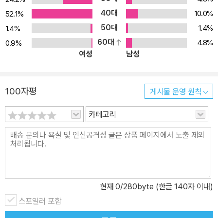
40대
10.0%
52.1%
50대
1.4%
1.4%
60대
4.8%
0.9%
여성
남성
100자평
게시물 운영 원칙
카테고리
현재
0
/280byte (한글 140자 이내)
스포일러 포함