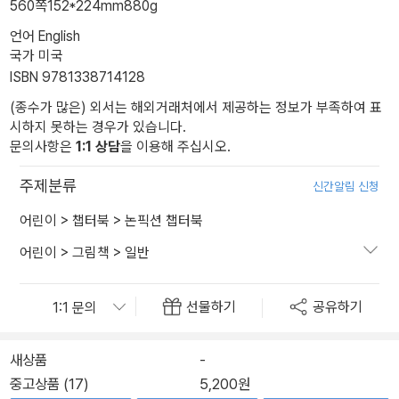
560쪽
152*224mm
880g
언어 English
국가 미국
ISBN 9781338714128
(종수가 많은) 외서는 해외거래처에서 제공하는 정보가 부족하여 표
시하지 못하는 경우가 있습니다.
문의사항은
1:1 상담
을 이용해 주십시오.
주제분류
신간알림 신청
어린이
>
챕터북
>
논픽션 챕터북
어린이
>
그림책
>
일반
선물하기
공유하기
새상품
-
중고상품 (17)
5,200원