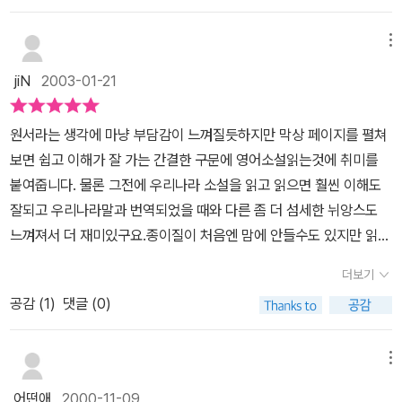
용을 아는지라 다른 책들과 함께 읽으면서 챕터 단위로 읽고 있어 속
도는 그리 빠르지 않았어요. 그래도 이번에 해리포터 시리즈가 끝나
메뉴
는 관계로 그 끝을 보기 위해 꾸준히 읽고 있답니다.워낙 판타지 책인
jiN
2003-01-21
지라 실생활에 자주 사용하는 단어가 아니어서 초반에는 단어의 생소
함에 주저하실지 모르지만, 아무래도 어린이 책이다보니 읽기도 쉽
원서라는 생각에 마냥 부담감이 느껴질듯하지만 막상 페이지를 펼쳐
고, 이미 영화나 번역본이 나온관계로 어린이들이 읽는데 많이 힘들
보면 쉽고 이해가 잘 가는 간결한 구문에 영어소설읽는것에 취미를
거란 생각이 들지 않습니다. 영어공부를 중점에 두기보다 영어책을
붙여줍니다. 물론 그전에 우리나라 소설을 읽고 읽으면 훨씬 이해도
읽는다는데에 의미를 두고 아이들에게 읽기 시도를 시켜보는것도 좋
잘되고 우리나라말과 번역되었을 때와 다른 좀 더 섬세한 뉘앙스도
은것 같아요.
느껴져서 더 재미있구요.종이질이 처음엔 맘에 안들수도 있지만 읽다
보면 눈도 편안하고 가벼워서 들고다니기도 좋아요. 재밌고, 영어에
더보기
흥미도 붙여주는 책입니다. 한 번 시간날때마다 3~4장씩이라도 읽
공감 (
1
)
댓글 (0)
어보세요. 저는 잘때마다 3장씩 그정도 읽었는데시간이 갈수록 읽는
속도도 빨라지고 공부에도 도움이 되는것 같아요.
메뉴
어떤애
2000-11-09