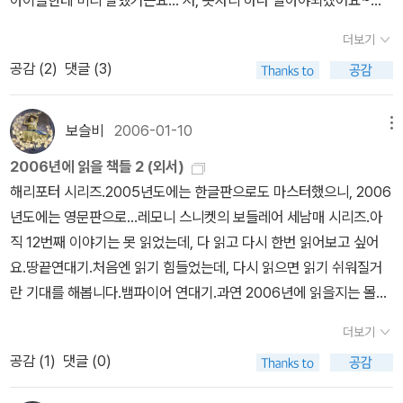
아이들한테 미리 말했거든요... 저, 돗자리 하나 깔아야되겠어요~ㅎ
들에게서 벗어나기 위한, 절박한 사투가 시작된다!제작노트를 들여다
미로웠습니다. 불행이도... 영화는 책만큼 인기를 못 따라주었네요.
ㅎ 미국에서 풀브라이트(Fulbright) 장학금을 받으면 검증된 사람이
보면... <황해>는 빚을 갚기 위해 황해를 건너 온 남자가 살인자 누명
더보기
영화 덕분에 어린이용이 아닌 성인판으로 1권이 합본되어 출판되어
라는데, 딱 보기에도 착하고 범생이 같아요. 이름은 '버논 캐스카트(V
을 쓴 채 지독한 놈들에게 쫓기면서 벌이는 절박한 사투를 그린 영화
공감 (
2
)
댓글 (3)
읽으면서 이 시리즈를 시작하게 되었거든요. 영화가 성공했더라면 더
ernon Cathcart) 22살, 노스캐롤라이나 대학 졸업하고, 한국문화
로, 액션 스릴러라는 장르 하에 더욱 거대해진 스케일과 강렬해진 액
인기가 있었을텐데... 아무래도 이 시리즈를 보면 '해리포터'를 떠올
와 한국어를 배우기 위해 왔답니다. 고려대에서 3주, 경원대에서 1주
션, 깊어진 드라마를 선보일 예정이다.1년에 가까운 긴 촬영 기간 끝
릴수 밖에 없네요. 책을 다 읽고 나서야 오디오북을 발견했습니
한국어와 한국을 배웠다는데 한글도 잘 읽는군요.우리에게 말도 잘
보슬비
2006-01-10
메뉴
에 두 번째 작품을 선보이게 된 나홍진 감독은 자신만의 이유있는 고
다. 다시 읽어보고 싶은 시리즈인지라, 다음에 오디오북과 함께 다시
걸고 아주 귀엽게 굴어요. 좋아하는 한국가수는 슈퍼주니어와 비라는
집으로 <황해>를 완성시켰다. 리얼리티와 디테일에 대한 지독한 열
2006년에 읽을 책들 2 (외서)
읽어볼 예정이예요. 일반적인 양장본들에 비해 가벼워서 좋았어
데, 역시 젊음은 국경도 초월합니다!어젯밤엔, 잠들기 전에 읽을 책을
정, 하정우, 김윤석과의 두터운 신뢰, 그리고 그 누구도 시도해본 적
해리포터 시리즈.2005년도에는 한글판으로도 마스터했으니, 2006
요. 영어책을 잘 살펴보면 미국판과 영국판으로 구분해서 판매되기
달라기에, 영어로 된 '광수생각'을 주었더니 펼쳐보며 웃더군요. 웃음
없는 대규모 차량 전복씬 등 새로운 도전까지, <황해>는 나홍진 감독
년도에는 영문판으로...레모니 스니켓의 보들레어 세남매 시리즈.아
도 하더군요. 아무래도 저는 미국판이 더 좋긴하지만, 가끔 가격 때문
은 만국 공통어임을 알 수 있습니다. 그리고 전세계 독자들을 열광케
의 이유있는 고집으로 무장한 야심작으로서 다시 한번 대한민국에 센
직 12번째 이야기는 못 읽었는데, 다 읽고 다시 한번 읽어보고 싶어
에 영국판을 구매하기도 하지요. 퍼시잭슨 시리즈가 어린이용
한 해리포터를 주었는데, 해리포터는 안 읽었다는군요.좋아하는한국
세이션을 불러 일으킬 것이다.그러고 보니, 나는 스릴러 영화를 즐기
요.땅끝연대기.처음엔 읽기 힘들었는데, 다시 읽으면 읽기 쉬워질거
이긴 한데, 번역하면서 분량이 많아지다보니 어쩔수 없이 분권이 되
음식은 '김밥, 비빔밥, 떡, 유과...' 라고 하기에, 아침엔 김밥을 쌌어요.
는 매니아라 이런 영화는 빼놓지 않고 다 보는 거 같아요.추격자와 비
란 기대를 해봅니다.뱀파이어 연대기.과연 2006년에 읽을지는 몰겠
었네요. 원서를 읽으면 좋겠지만, 이 시리즈는 아이들이 이해하기
쇠고기 돼지고기는 안 먹고 닭고기 오리고기는 먹는다기에, 점심엔
스트에서 하정우의 연기는 검증되고 물이 올랐으니 <황해>에서는 어
지만, 시도는 해봐야겠지요.아르테미스 파울.재미있다는 리뷰만 믿고
쉽게 그림과 설명이 수럭되어 있어서 번역서도 충분히 원서 만큼 좋
감자 넣고 닭볶음을 했더니~마치 어린 아기 음식 먹듯, 아주 아주 작
더보기
떤 매력을 보여줄지 기대됩니다. 김윤석, 타짜와 즐거운 인생, 추격자
구입했는데, 한번 읽어봐야겠어요.나니아 연대기.미국엔 연대기라는
은것 같아요. 조금 더 인기가 있었다면 합본으로 성인판이 나왔을테
게 잘라서 먹는군요. 많이 먹지는 않지만 맛있게 잘 먹었다는 인사는
공감 (
1
)
댓글 (0)
~ 그가 출연한 영화는 흥행에도 성공했으니 <황해>도 대박이 나지
말을 쓰는것을 좋아하나봐요.원서로 한번 읽어보고 싶었던 책입니다.
네, 그점이 많이 아쉽긴해요. * 퍼시 잭슨 시리즈의 부속품들이예요.
넘치게 합니다. 점심엔 설거지까지 하겠다는데, 괜찮다 했더니 침대
않을까... 나니아 연대기도 방학마다 어린이와 청소년을 설레게 하는
아직 읽어보지 못한 로알드 달의 작품들도 만나고 싶고요.
앞서 '트와일라잇' 시리즈를 적어서그런지 '퍼시잭슨'이 '트와일라