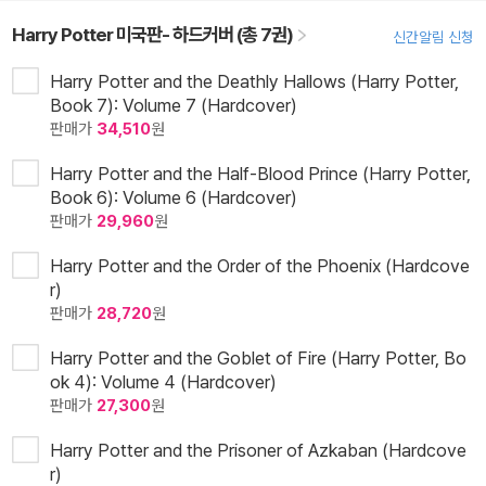
Harry Potter 미국판- 하드커버 (총 7권)
신간알림 신청
Harry Potter and the Deathly Hallows (Harry Potter,
Book 7): Volume 7 (Hardcover)
판매가
34,510
원
Harry Potter and the Half-Blood Prince (Harry Potter,
Book 6): Volume 6 (Hardcover)
판매가
29,960
원
Harry Potter and the Order of the Phoenix (Hardcove
r)
판매가
28,720
원
Harry Potter and the Goblet of Fire (Harry Potter, Bo
ok 4): Volume 4 (Hardcover)
판매가
27,300
원
Harry Potter and the Prisoner of Azkaban (Hardcove
r)