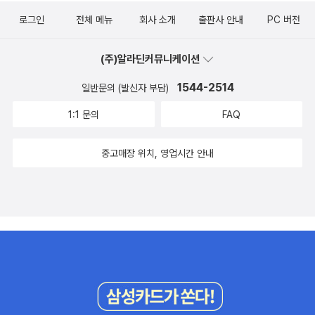
험에 처한 나니아의 운명은 이제 이들 손에 맡겨지고, 5개의 신비한
앞으로 오디오북과 함께 이 책을 다시 읽을 예정인데,그 만큼 다시 읽
로그인
전체 메뉴
회사 소개
출판사 안내
PC 버전
섬에서 만나는 상상 속 생물들, 사악한 적들과 맞서게 되는데...제작노
어도 재미있는 시리즈인것 같아요. 그런데 시리즈로 갈수록 워낙 스
트를 들여다보면... 2010년 12월, 블록버스터의 포문을 열 최고의 화
토리가 방대하다보니 CD의 양도 엄청나네요. 영국판으로 구분
(주)알라딘커뮤니케이션
제작 <나니아 연대기:새벽 출정호의 항해>는 전세계적으로 1억 부
해서 페이퍼백과 양장본이 나왔네요. 해리포터 팬이라면 이 시리즈도
1544-2514
일반문의 (발신자 부담)
이상 판매된 경이적인 기록을 가진 베스트셀러 원작의 영화화. 특히,
구입하고 싶을 것 같아요. 개인적으로는 미국판이 더 정감이 가지만,
이번 영화는 총 7권으로 구성된 C.S 루이스의 저서 ‘나니아 연대기’
1:1 문의
FAQ
영국인으로써 자국의 소설이 세계적으로 인기가 있는것에 자부심을
중 세 번째 이야기에 바탕을 둔 작품으로 원작 소설의 열혈 팬들 사이
느끼며 자기네만의 특별함을 가지고 싶었던것 같아요. 정말 소장욕
에서는 가장 사랑 받는 작품이자, 최고의 작품으로 꼽히고 있다. 뿐만
중고매장 위치, 영업시간 안내
을 부르게 하는 박스네요. 차라리 절판되서 다행이라는 생각이 들었
아니라 순 제작비만 2억불을 넘어서는 거대한 블록버스터, ‘나니아’
는데... 새로운 디자인으로 다시 출간했네요. ㅎㅎ 솔직히 이것
시리즈 1편과 2편에서 함께 일했던 스탭과 배우, 실사 작업과 CGI 애
저것 다 제쳐두고 영국판 성인용 '해리포터' 시리즈 정말 갖고 싶긴해
니메이션으로 탄생한 상상 속에서만 존재하던 독창적인 생명체들, 꼬
요. 요즘 영국에서는 인기있는 시리즈를 성인판으로 재구성해서 출판
박 2년 동안 촬영해서 완성한 최고 품질의 3D 작업 등 일일이 열거하
하는것이 인기인가봅니다. 책 속의 삽화는 변화없이 표지만 바꿨는데
기도 힘들만큼 영화 <나니아 연대기:새벽 출정호의 항해>는 지금 전
도, 사람들에게 인기가 많다죠^^ 해리포터가 실제 존재하는 캐릭
세계적으로 초미의 관심을 모으고 있다. 전편을 능가하는 후속작이
터가 아님에도, 해리포터의 사인이 담긴(?) 특별판이 제작되었네요.
나오기는 어렵다고 하는데, 사실은 전편을 보고 후편에 대한 기대치
^^;; 이것도 은근 탐납니다. ^^;; 10주년 기념으로 새로 출간 된 책
가 높기 때문에 만족시키기 어려울 거 같긴 합니다. 나니아연대기도
이예요. 다른 시리즈들은 출간 안하려나? 워낙 인기있는 작품이