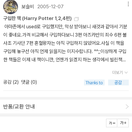
에서 책을 읽다가 잠들었네요. 체구가 작아서 그런지 진짜 귀여운 강
영화임에 틀림없습니다.우리 아이들도 책을 읽고 영화가 나오는대로
보슬비
2005-12-07
메뉴
잇'에 많이 밀리네요. ㅎㅎ 42~54. Harry Potter 시리
아지 같아요. 어머니는 44세, 아버지는 46세, 돌 지난 여동생이 하
다 봤으니까요.이번에 개봉한 <나니아 연대기 - 새벽출정호의 항해>
즈 해리포터 그렇게 인기가 있을때 읽지 않다가, 영화로 만들어지
나 있다는데, 우리 부부가 나이도 몇살 더 많으니 아들 하나 양자 들였
구입한 책 (Harry Potter 1,2,4편)
는 이미 책을 읽어서 어떻게 이야기가 시작되고 전개되는지 알지만,
면서 한글로 먼저 읽게 된 시리즈였어요. 영화 때문에 이미 번역서도
다 생각하고, 가족처럼 편안하게 한 일년 부대끼며 살면 ~~ 뭔가 답
아마존에서 used로 구입했지만, 막상 받아보니 새것과 같아서 기분
그래도 영화에서만 맛볼 수 있는 매력은 무궁무진하리라 기대합니
여러번 읽게 되면서 원서로 읽으면 어떨까?하는 마음에 읽기 시작한
이 나오겠지요? 광주에선 초등 한 곳, 고등학교 한 곳, 중학교 두 곳이
이 좋네요.가격 비교해서 구입하다보니 3편 아즈카반의 죄수 6편 불
다. 시놉시스를 보면... 신비한 5개의 섬, 사라진 7개의 마법 검...위
시리즈랍니다. 이 책을 읽을때만해도 페이퍼백보다는 양장본을 선호
원어민 강사 지원받았더군요. 정말, 우리 아들이 복있는 녀석입니다.
사조 기사단 7편 혼혈왕자는 아직 구입하지 않았어요.사실 이 책을
협적인 녹색 안개의 유혹에 얽힌 미스터리마법과 판타지로 가득한 진
했던지라, 양장본으로 소장하고 있었는데 당시에는 시리즈가 출간될
작년에도 원어민 강사가 있어 일주일에 한번씩 수업 받았는데, 듣기
구입해 놓구선 아직 언제 읽을지는 미지수랍니다. ^^;;이상하게 구입
짜 나니아 세상과 만나는 여행!! 페번시가 남매 중 에드먼드와 루시,
때마다 전편들이 반값 세일을 해서 저렴하게 구매했던것 같아요. 암
가 좋아진듯 녀석의 영어가 통하긴 하네요. 엄마는 단어 하나로 소통
한 책들은 이제 내 책이니깐, 언젠가 읽겠지 하는 생각에서 빌린책에
그리고 사촌 유스터스는 어느 날, 방에 걸려 있는 그림 속 바다에서 배
튼, 7권의 시리즈인데, 제가 13권 읽은것으로 카운트 한것은 이미 6
하는데... ㅠㅠ기숙사에 있는 큰딸이 올 때까지는 이 녀석이 우리집 통
비해 잘 읽지 않게 되는 경향이 있는것 같아요.ㅋㅋ어쨌든...도서관에
가 나타나 조금씩 다가오더니 한 순간, 물이 넘쳐 나면서 나니아의 세
더보기
권까지 원서로 읽은후에 마지막 7권이 나오면서 책 정리도 할겸 다시
역입니다~~~~ ^*^
가지 못해서 읽을것이 없을때쯤 읽지 않을까? 싶습니다.
계로 빨려 들어간다. 실종된 7명의 영주들을 찾아 ‘론 제도’로 가던 캐
공감 (
2
)
댓글 (0)
한번 처음부터 읽기 시작했기 때문이랍니다. 그러니 마지막권인 7권
스피언 일행과 만나 새벽 출정호에 승선, 새로운 모험 길에 오르게 된
을 빼고는 두번씩 읽은 셈이네요. 너무 재미있게 읽은 책인지라
다. 가장 먼저 도착한 ‘론 제도’. 그곳의 영주인 베른에게서 언제부턴
솔지히 양장본 정리하면서 조금 아까운 생각도 들었지만, 그때는 다
가 정체를 알 수 없는 녹색 안개가 피어 오르고, 그 안개 속으로 끌려
반품/교환 안내
시 읽을거라고 생각 못했어요.^^;; 지금은, 다시 구매한다면 가볍고 읽
들어간 배와 사람들은 영영 돌아오지 않는다는 이야기와 함께 아슬란
기 편한 페이퍼백을 구매하고 싶지만... 이미 너무 유명한 책인지라 도
에게서 받은 7개의 마법의 검을 소지한 7명의 영주가 흩어지면서 힘
서관에 구비가 되어 있어 굳이 구매하지 않아도 될것 같아요. 미
이 약해져 악의 안개가 피어 오르기 시작했다는 사실을 알게 된다. 위
국판 오디오북 영국판 오디오북 요즘 오디오북에 빠지게 되면서