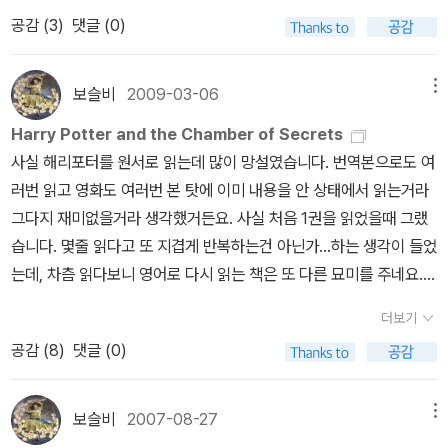
리포터 장면이 파노라마로 펼쳐지기도 하지요.^^ <해리포터와 죽
공감 (
3
)
댓글 (0)
아해서인지 나머지는 다시 잘 안읽히더라구요.^^;; 다시 읽으면 좀 나
음의 성물1>은 상황을 설명하는 전개가 조금 지루했어요. 그렇다고
아지려나? 솔직히 저는 너무 어린 취향의 번역서 표지는 그닥 마음
외면하면 앞으로 전개될 상황을 이해하는데 쬐금 혼란스러울테니 지
에 들지 않았어요. 가장 마음에 들은것은 원서표지지만, 특별판으
보슬비
2009-03-06
메뉴
루해도 꾹 참고 볼 수밖에 없지만... 아함~~ 심야라 그랬는지 하품이
로 영화 표지를 대신해서 출간한것도 나쁘지 않았습니다. 암튼, 북폴
나왔어요.ㅜㅜ예쁘게 자란 헤르미온느 역의 엠마 왓슨을 보는 건 즐
Harry Potter and the Chamber of Secrets
리오 이 책 때문에 많이 덕 본것 같네요. 다른 나라는 인기있는 책이
거웠는데, 그에 비해 해리(다니엘 래드클리프)와 론(루퍼트 그린트)
사실 해리포터를 원서로 읽는데 많이 망설였습니다. 번역본으로도 여
다양한 표지와 사이즈를 갖추어 여러종류를 출간되는것에 비해, 우리
은 좀 덜 자란 듯... 하지만 쌍둥이 형제는 많이 컷더라고요.^^ 전편
러번 읽고 영화도 여러번 본 탓에 이미 내용을 안 상태에서 읽는거라
나라에서는 거이 볼수 없는데, '트와일라잇' 시리즈는 영화도 인기가
에 등장했던 요주의 인물들이 총출동한 볼드모트 지하세계 사람(?)
그다지 재미없을거라 생각했거든요. 사실 처음 1권을 읽었을때 그랬
높아서 특별판을 출간할수 있었으니 말이지요. 우리나라뿐만 아니
들... 아는 얼굴들이 많이 보이죠.^^ 우리는 일반영화로 봤는데, 이런
습니다. 몇줄 읽다고 또 지겹게 반복하는건 아닌가...하는 생각이 들었
라 외국에서도 특별판으로 책이 출간되었어요. 바로 검정색 바탕의
건 3D영화로 봐야 제맛이 날 거 같아요. 우리 애들도 3D로 한번 더
는데, 차츰 읽다보니 영어로 다시 읽는 책은 또 다른 묘미를 주네요.영
표지에 하얀색으로 바꿔서 말이지요. 무척 감각적인 표지이긴하지만,
보고 싶대요.^^ 이 영화는 147분인데, 요건 1부일 뿐이고~ 2011년
어만이 줄수 있는 독특한 문체와 워낙 해리포터의 판타스틱한 이야기
전 검정 바탕이 더 좋아요.^^ 그래픽 노블에서 나온 '트와일라잇' 1
더보기
7월에 개봉예정인 2부는 상영시간이 얼마나 길지... 그동안 우리 눈
가 다시 읽어도 이야기속으로 폭 빠지게 하는것 같습니다.만약 이 책
편이예요. 갖고는 싶지만 워낙 가격이 부담스러워서^^;;1,2권으로 나
공감 (
8
)
댓글 (0)
이 너무 스펙터클한 장면에 익숙해지고 마법에 대한 기대치가 높아서
을 원서로 처음 접했더라면, 책에서 손을 떼지 못했겠지만 그래도 내
눠져 출간되었는데, 이렇게 나란히 놓으면 완성된 그림을 볼수 있답
그런지, 전편보다는 좀 아쉽네요.그래도 해리포터는 우리가 거부할
용을 아는지라 다른 책들과 함께 읽으면서 챕터 단위로 읽고 있어 속
니다. 소장하고 싶게 만든 박스세트, 양장본과 페이퍼백이요. 책장
수 있는 영화가 아니죠, 무조건 개봉하면 가서 봐야 하는 영화임에 틀
도는 그리 빠르지 않았어요. 그래도 이번에 해리포터 시리즈가 끝나
에 저렇게 꼽아두면 이쁠텐데, 저는 사이즈가 달라서 저렇게 놓을수
보슬비
2007-08-27
메뉴
림없어요. 내일은 중학교 독서회 엄마들과 조조영화를 보기로 했는
는 관계로 그 끝을 보기 위해 꾸준히 읽고 있답니다.워낙 판타지 책인
도 없어요. ㅠ.ㅠ 다양한 표지와 사이즈, 판형으로 출간되