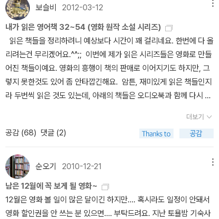
보슬비
2012-03-12
메뉴
내가 읽은 영어책 32~54 (영화 원작 소설 시리즈)
읽은 책들을 정리하려니 예상보다 시간이 꽤 걸리네요. 한번에 다 올
리려는건 무리겠어요.^^;; 이번에 제가 읽은 시리즈들은 영화로 만들
어진 책들이예요. 영화의 흥행이 책의 판매로 이어지기도 하지만, 그
렇지 못한것도 있어 좀 안타깝긴해요. 암튼, 재미있게 읽은 책들인지
라 두번씩 읽은 것도 있는데, 아래의 책들은 오디오북과 함께 다시 한
번 읽을 계획이 있는 책들이기도해요. 그만큼 재미있게 읽은 책들이
더보기
랍니다. 32~36. The Twilight Saga 한동안 영어책을 읽지 않았
공감 (
68
)
댓글 (2)
던 시기가 있었어요. 당시에는 영어책보다는 전자책에 빠져있었던것
같은데, 친하게 지내던 언니가 이 책 너무 재미있다며 추천해줘서 빌
려 읽다가 제가 더 빠져버려서 나머지 2~4권도 먼저 구매해 다 읽은
순오기
2010-12-21
메뉴
후에 반대로 언니에게 빌려주었던 책이었답니다. 1권은 구매하지 않
남은 12월에 꼭 보게 될 영화~
았았기에, 언니에게 빼앗다싶이해서 받아 짝을 맞추었는데, 그후에
12월은 영화 볼 일이 많은 달이긴 하지만.... 혹시라도 일정이 안돼서
이 책을 빌려주었는데 받지 못해 결국 제가 한번 더 구매했답니다.ㅎ
영화 할인권을 안 쓰는 분 있으면.... 부탁드려요. 지난 토욜밤 기숙사
ㅎ 이상하게도 그분은 기억을 못하시는건지 두번씩이나 꿀꺽하셨어