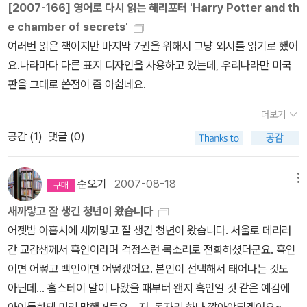
[2007-166] 영어로 다시 읽는 해리포터 'Harry Potter and th
데 하정우, 김윤석 주연의 '황해'가 개봉했으니 그걸 보자고 할까, 아
지라 실생활에 자주 사용하는 단어가 아니어서 초반에는 단어의 생소
는 것을 보면 이 시리즈가 얼마나 인기가 많은지 증명해주는것 같네
e chamber of secrets'
직 나니아연대기나 투어리스트도 안 봤는데...일단 문자 보내서 뭘 볼
함에 주저하실지 모르지만, 아무래도 어린이 책이다보니 읽기도 쉽
요. 보급형으로 저렴하게 나온 'Mass Market Paperback'형은 재
여러번 읽은 책이지만 마지막 7권을 위해서 그냥 외서를 읽기로 했어
건지 의견을 조율해야 되겠어요. 결국은 12월에 <나니아연대기>와
고, 이미 영화나 번역본이 나온관계로 어린이들이 읽는데 많이 힘들
질과 사이즈가 작아서 소장형이기보다는 정말 한번 읽고 던져놓은 형
요.나라마다 다른 표지 디자인을 사용하고 있는데, 우리나라만 미국
<투어리스트>까지 모두 보겠지만, 누구와 어떤 영화를 보느냐는 선
거란 생각이 들지 않습니다. 영어공부를 중점에 두기보다 영어책을
이긴합니다. 그렇지만 주머니 사정 어려울때는 이만한것도 없지
판을 그대로 쓴점이 좀 아쉽네요.
택해야지요. <추격자>의 나홍진 감독과 하정우, 김윤석이 뭉친 <황
읽는다는데에 의미를 두고 아이들에게 읽기 시도를 시켜보는것도 좋
요. 좀더 소장하고 싶은 분들을 위한 양장본. 양장본은 직접 본적
해>는 영화 내용과 별개로 '황해'라는 지리적 조건이 연평도 사건과
은것 같아요.
책 겉표지 - 불사조 피닉스를 잡고 해리, 론, 지니가 탈
이 없어 무거운지는 잘 모르겠어요. 대체적으로 무거워서 편히 읽을
더보기
맞물려 많은 사람들이 찾을 거 같아요. 연평도에서 군포격 훈련이 끝
출하는 장면이지요. 겉표지를 떼어내니 좀 볼품 없네요. 세워서 겉표
만한 책은 못되요. 가격도 비싸고... * 그외에 '트와일라잇'의 부속품
공감 (
1
)
댓글 (0)
나고 대피소에 있던 주민들이 집으로 복귀하면서 '다음 훈련에는 이
지를 벗겨 펼치면 전체 일러스트를 보실수 있어요. 책속 - 하늘을 나
들입니다. ^^ ㅎㅎ 어쨌거나 '트와일라잇'팬들의 돈을 빼앗아 먹으려
명박 대통령과 국회의원들을 연평도에 데려다 놓고 훈련을 했으면 좋
는 자동차 폴리 주스를 마시고 변신다양한 책들이 출판된것을 보면
고 나온것들이지요. 37~41. Percy Jackson 시리즈 책
겠다' 고 했던데, 정말 공감되지요. <황해>의 시놉시스는황해를 건
순오기
2007-08-18
메뉴
해리포터가 얼마나 인기가 있는지 알수 있지요.
구매한 기억에도 없는데, 책장에 떡하니 꽂혀있는것이 이 책이었어
너 온 남자, 모두가 그를 쫓는다!연변에서 택시를 운전하며 구질구질
요.^^;; 몇권이 완결이 되는지도 모른채 4권까지 구매하다가 계속 시
새까맣고 잘 생긴 청년이 왔습니다
한 일상을 살아가는 구남(하정우 분). 한국으로 돈 벌러 간 아내는 6
리즈로 나오길래 그때부터 그냥 두고 봤던것 같아요. 5권으로 완결
어젯밤 아홉시에 새까맣고 잘 생긴 청년이 왔습니다. 서울로 데리러
개월째 소식이 없고, 돈을 불리기 위해 마작판에 드나들지만 항상 잃
되면서 마침 도서관에 마지막권도 있겠다.. 싶어 읽기 시작했는데, 기
간 교감샘께서 흑인이라며 걱정스런 목소리로 전화하셨더군요. 흑인
을 뿐이다. 그러던 어느 날, 살인청부업자 면가(김윤석 분)에게서 한
대 이상으로 너무 재미있게 읽은 책이었답니다. 그리스 로마 신화를
이면 어떻고 백인이면 어떻겠어요. 본인이 선택해서 태어나는 것도
국에 가서 누군가를 죽이고 오라는 제안을 받게 된 구남은 빚을 갚기
현대 시간으로 옮겨 재해석한 판타지 모험 성장 문학인데, 이 책을 읽
아닌데... 홈스테이 말이 나왔을 때부터 왠지 흑인일 것 같은 예감에
위해, 그리고 아내를 만나기 위해 황해를 건너는데…구남은 지독한 놈
으면서 그리스 신화를 다시 읽고 싶다는 욕망을 읽으킬 만큼 무척 흥