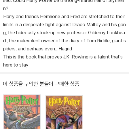
sed. Could Harry Potter be the long-feared heir of Slytheri
n?
Harry and friends Hermione and Fred are stretched to their
limits in a desperate fight against Draco Malfoy and his gan
g, the hideously stuck-up new professor Gilderoy Lockhea
rt, the malevolent owner of the diary of Tom Riddle, giant s
piders, and perhaps even...Hagrid
This is the book that proves J.K. Rowling is a talent that's
here to stay
이 상품을 구입한 분들이 구매한 상품