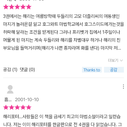
3권에서는 해리는 여름방학때 두들리의 고모 더즐리씨의 여동생인
마지가 놀러온걸 알고 호그와트 마법학교에서 호그스미드에가는것을
허락해 달라는 조건을 받게된다 그러나 프리벳가 집에서 1주일이나
머물게 된 마지는 계속 두들리와 해리를 차별대우 하거나 해리의 친
부모님을 들먹거리며(해리가 나쁜 종자라며 화를 낸다) 마지막 저녁
에도 계속 해리와 그의 부모님은 나쁘다며 욕을 하고 계속 시비를 건
더보기
다.해리는 더이상 참지 못하고 마지에게 마법을 걸어 마지의 몸이 훨
공감 (
1
)
댓글 (0)
씬 더 뚱뚱해지고 부풀어 올라 둥둥 떠다녀 내려오지 못하게 한다.
(나중에 마법부에서 마지의 몸을 원래대로 해놓고 기억력 제거 마법
을 걸었다) 해리는 마지를 그대로 놔두고 짐을 싸서 두들리네 집을 나
메뉴
온다 해리는 갈곳없는 마법사들이 타는 구조버스에 타게 된다 그곳은
흠...
2001-10-10
침대도 있고 쉴곳도 있는 곳이었다. 해리는 거기서 본명을 밝히지 않
고 네빌이라고 하지만 마법부 퍼지장관에게 해리라는 걸 들키게 된다
해리포터...사람들은 이 책을 금세기 최고의 마법소설이라고 일컫습
해리는 다이애건 앨리에서 물건을 사러온 론과 헤르미온느도 만난다
니다. 저는 이미 해리포터를 한글판으로 전 4권을 다 읽었습니다. 그