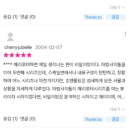
타고 퀴디치 시합에서도 여러번 이긴다. 해리와 론 헤르미온느는 해
부터는 책두 손에 잘 잡혔다그리구 학교에서 독서토론회 같은 것두
더보기
리 아빠와 피터,루핀교수,시리우스가 친한 친구였고 부모님의 배반자
하게 되어서 책이 잘 접하였다예전에는 책이 너무 싫었지만 지금은
가 시리우스 블랙이 아닌 피터인것과 10년넘게 론의 집에서 생활한
공감 (
1
)
댓글 (0)
좋다내가 책을 좋아하게 된 이유는 바로해리포터라는 책을 읽었기 떄
스캐버스라는 것도 알게된다 루핀 교수가 늑대인간이라는 것도 알게
문 인것 같다나는 그래서 적극으로 이 책을 추천한다그리고 우리모두
된다. 피터는 쥐로 변해 다시 도망간다 해리는 헤르미온느의 모레시
해리포터를 사랑하고왜 어린이들이 해리포터를 좋아하는지 알게되었
메뉴
계를 이용해 벅빅을 탈출시키고 시리우스도 살려준다.정말 난 지금까
다해리포터 여루시미 봅시다그리고 책이 7권 까지 바꼐 안나온다는
cherryjubielle
2004-02-07
지 많은 책을 읽었지만 이렇게 스토리가 복잡하면서 재미있고 흥미진
것이 나안타깝다정말루 이만 써야겠다
진한 책은 처음이었다. 학교에 가서 아이들에게 물어보니 역시 많은
*^^* 해리포터하면 제일 생각나는 편이 비밀의방이다. 마법사의돌을
아이들이 보고 있었다.읽기 시작한지는 얼마 안되었지만 앞으로도 해
이어 두번째 시리즈인데, 스케일면에서나 내용구성이 탄탄하고, 장황
리포터 많이 읽고 사랑해야 겠다. 해=리=포=터=파=이=팅!!!!!!!!!
하며 어느 시리즈나 마찬가지지만, 조앤롤링은 섬세하게 모든 사물과
상황을 자세하게 다루었다. 마법사의돌이 해리포터시리즈를 여는 뿌
리이자 시작이였다면, 비밀의방은 본격적인 시작이고 재미이며, 어둠
의 세계의 어두운면을 공포스러우면서도 판타스틱하게 꾸며, 읽는이
더보기
로 하여금 흥미에 스릴을 거듭했다. 해리포터와 비밀의방은 해리포터
공감 (
1
)
댓글 (0)
를 연기한 다니엘 레드클리프씨도 가장 좋아한다는 시리즈♡비밀의
방에서 집요정 도비의 출연과 새로운 교수진들.. 그리고 애니마구스