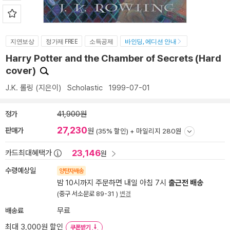
지연보상
정가제 FREE
소득공제
바인딩, 에디션 안내
Harry Potter and the Chamber of Secrets (Hard
cover)
J.K. 롤링
(지은이)
Scholastic
1999-07-01
정가
41,900원
27,230
판매가
원
(35% 할인) +
마일리지 280원
23,146
카드최대혜택가
원
수령예상일
양탄자배송
밤 10시까지 주문하면 내일 아침 7시
출근전 배송
(중구 서소문로 89-31 )
변경
배송료
무료
최대 3,000원 할인
쿠폰받기