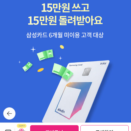
반응이 엇갈리는데... 어쨋든 직접 보고 확인해야 될 거 같아요. 나니
다보니 원서의 표지를 이용하기보다는 나라별로 각기 다른 표지를 출
아 연대기는 초등학교가 방학하는 24일 이후에 초등생들을 데리고
판하기도 했네요. 은근 우리나라도 이러면 좋았겠다는 생각이 들긴해
가서 보게 될 확률이 99%~ ^^ 루시와 에드먼드가 얼마나 컷는지 궁
요. 그나마 우리나라도 양장본이라고 합본해줘서 다행이긴한데, 후반
금하네요. 나비님의 페이퍼를 일부 인용하자면...나니아 1편부터 나
으로 갈수록 페이지가 길어지니 양장본도 분권하네요. 어이없는
왔던 생쥐 Reepicheep 때문에 울었다. 마지막 장면이었는데 나도
분권. 해리포터만큼은 우리나라 분권의 양을 보아서 원서가 훨
모르는 사이에 눈물이, 뜨거운 눈물이 주르륵 흘렀다....... 아슬란이
씬 저렴하다는 것을 절실하게 느껴지는 시리즈이긴해요. 사실 워낙
리피칩에게 했던 말은 며칠이 지났는데도 여전히 내 가슴에 남아 있
두꺼워 분권을 하지 않을수 없지만, 아마도 엄청난 저작권료를 지불
다. 바로 noble heart라는 단어가 들어간 대사였는데, 너처럼 nobl
하기 위해 더 많은 분권을 하는것 같습니다. 처음 영화는 무척
e heart를 가진 존재(생쥐니까)라면 아슬란의 왕국에 충분히 들어갈
귀엽게 나왔는데, 감독에 따라 분위기가 달라지면서 나중엔 책의 분
자격이 된다는 내용이었는데...... 아슬란의 왕국은 아마도 천국을 의
위기 조차 어두워졌던것 같아요. 그래도 나름 영화도 재미있게 봐답
미한 것 같다. 죽음과 삶에 대해서 깊이 생각해 보게 해 준 장면이었
니다. DVD 보니 이것도 소장하고 싶어지네^^ * 해리포터의 부스러
다. 물론 작가인 C.S.루이스가 종교 색이 짙은 작가였기 때문이기도
기들..
하겠지만, 우리 모두 죽음을 앞에 둔 입장에서 바라볼 때 인간이 살아
뒤로가
있는 동안 가지려고 할 게 무엇인가? 고귀한 마음 말고 무엇이 있을
기
까?하는 생각이 들었다. 고귀한 마음에 대한 좋은 글귀가 있어서 옮
겨 본다.'A noble heart, like the sun shows its greatest count
보관함담기
선물하기