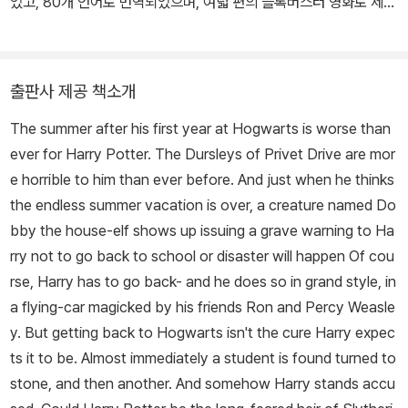
었고, 80개 언어로 번역되었으며, 여덟 편의 블록버스터 영화로 제작
되었다. 그녀는 자선단체를 돕고자 자매편인 《퀴디치의 역사》, 《신비
한 동물 사전》(코믹 릴리프와 루모스를 후원), 《음유시인 비들 이야
기》(루모스를 후원)를 썼고, 《신비한 동물 사전》을 기반으로 한 영화
출판사 제공 책소개
시나리오를 집필했다. 또한 공동 집필한 연극 대본 《해리 포터와 저주
The summer after his first year at Hogwarts is worse than
받은 아이》가 2016년 여름 런던 웨스트엔드에서 공연되기도 했다. 2
ever for Harry Potter. The Dursleys of Privet Drive are mor
012년에는 J.K. 롤링의 온라인 기업인 포터모어가 출범하여 팬들이
e horrible to him than ever before. And just when he thinks
그녀의 새 글을 즐기고 마법사 세계에 더욱 깊이 빠져들 수 있게 됐다.
the endless summer vacation is over, a creature named Do
J.K. 롤링은 또한 성인 독자들을 위한 소설 《캐주얼 베이컨시》를 썼
bby the house-elf shows up issuing a grave warning to Ha
으며, 로버트 갤브레이스라는 필명으로 범죄 소설도 여러 편 썼다. 아
rry not to go back to school or disaster will happen Of cou
동문학에 기여한 공로를 인정받아 대영제국 훈장(OBE), 프랑스 레
rse, Harry has to go back- and he does so in grand style, in
지옹 도뇌르 훈장, 안데르센상을 비롯한 수많은 상과 훈장을 받았다.
a flying-car magicked by his friends Ron and Percy Weasle
y. But getting back to Hogwarts isn't the cure Harry expec
ts it to be. Almost immediately a student is found turned to
stone, and then another. And somehow Harry stands accu