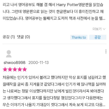
얼마뒤 해리는 9와 3/4 승차장에서 열차를 타고 호그와트로 돌아간
리고 나서 영어공부도 해볼 겸 해서 Harry Potter영문판을 읽었습
다 보호자의 싸인이 없으므로 호그스미드에 가지 못한다 학교는 시리
니다. 그런데 영문판으로 읽는 것이 한글판보다 더 흥미진진하고 재
우스 블랙의 일로 시끌벅적한다. 그리핀도르 기숙사에 뚱보여인 초상
미있었습니다. 영어공부는 둘째치고 도저히 책과 사전에서 눈을 뗄
화가 습격당하고 론도 바로 옆에 시리우스 블랙이 온걸 알게된다 온
수가 없었습니다. 한글판에서는 느낄 수 없었던 더 많은 흥미로움을
통 시리우스 블랙의 일로 시끄러울때 해리는 프레드와 조지에게서 호
더보기
모두 느낄 수 있었습니다. 저는 반양장본보다는 비싼 감이 없지않아
그와트의 비밀지도를 받게되고 그 지도는 마법사의 동네 호그스미드
공감 (
1
)
댓글 (0)
있긴 하지만 양장본을 추천합니다. 양장본은 종이 질이 깨끗한데 비
의 입구를 알게된다 론과 헤르미온느를 만났다가 옆 테이블에 여러
해 반양장본은 종이가 갱지처럼 되어 있습니다. 이상 울산광역시 남
교수들이 하는말을 듣고 시리우스가 해리의 대부였다는걸 알게된다.
구의 해리포터 매니아 정권이었습니다.
메뉴
해리는 퀴디치 경기때 빗자루에서 떨어져 님부스2000 빗자루가 산
산 조각 난다. 히포그리프인 벅빅을 괴롭혀서 팔을 다친 말포이는 꾀
shwoo8998
2000-11-13
병을 부리고 벅빅에겐 사형선고가 내려진다 너무 슬픈 해그리드는 해
리와 론과 헤르미온에게 도움을 요청한다. 헤르미온느와 론은 쥐 스
처음에는 인기가 있어서 볼려고 했다하지만 막상 표지를 넘길려고 했
캐버스와 고양이 크룩생크 때문에 자주 다툰다.한편 해리는 최고급의
을떄작을 글씨 좀 지겨울것 같았다그래서 인기가 왜 많나책을 싫어하
빗자루 파이어 볼트를 선물받고 이상하게 생각한 맥고나걸 교수는 그
는 나로써는 정말 이상했다하지만 남에게 빌린것이라서꼭 봐야겠다
빗자루에 무슨 마법이 걸려있지않나 조사하려고 빗자루를 해부한다
고 생각했다그래서 표지를 들었다정말 잼있었다그리구 다음편에는
빗자루는 시리우스 블랙이 보낸 것으로 이상이 없고 해리는 빗자루를
무슨 이야기가 나올지 기대감이 컷다그래서 계속 보게 되고또 다음날