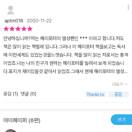
들의 등장과 디멘터라는 괴기스러운 생물체의 출연... 끝없이 펼쳐지
메뉴
는 음모와 그것을 추적하는 영리한 소년 해리의 모습을 또다른 나 자
aptm018
2000-11-22
신을 표현하듯 자세하고 사실적으로 서술했다. 비밀의 방을 개인적으
로 제일 좋아해서 그런지, 가장 재미있고 완벽한 시리즈라고 표현하
안녕하십니까?저는 해리포터의 열성팬인 *** 이라고 합니다.저도
고 싶다!! 불의잔도 재미있지만!! *^^*
책은 많이 읽는 책벌레 입니다.그러나 이 해리포터 책을보고는 독서
에 이런세계도 있었는것을느꼇습니다. 책을 많이 읽는 저로서는 충격
이었죠.나는 나의 친구가 권하는 해리포터를 빌려서 보게 되었습니
다.표지가 재미있을것 같아서 읽었죠.그래서 현재 해리포터의 열성팬
이 된것입니다.그리고 조앤롤링 작가를 만약에 만난다면 이렇게 이야
더보기
기 하고 싶습니다. 해리포터 다음권 언제 나오 냐고요.......
공감 (
1
)
댓글 (0)
쓰기
마이페이퍼 (8편)