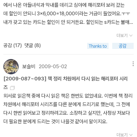
에서 나온 아들녀석과 막내를 데리고 심야에 해리포터 보러 갔는
요. ㅠ.ㅠ 드린게 아니라 빌려드린건데, 착가하신것 같기도 하
데 할인이 안되니 3x6,000=18,000이라는 거금이 들었어요.ㅜㅜ
고.... 암튼, 너무 재미있게 읽어서 번역서도 읽고 영화도 봤는데,
내가 갖고 있는 카드는 할인이 안 되거든요. 할인되는 s카드는 불매와
영화는 완전 황당했어요. -.-;;제 눈을 찍고 싶을 정도로...ㅠ.ㅠ 그나
더불어 잘라 버렸고요. 국민, 현대 카드를 갖고 있는 남편한테 좀 달라
마 원래 이 영화를 만들때 저예산에 가깝게 만들어서 그렇다는 이야
더보기
고 했더니 들은척도 안하대요. 아니, 지금까지 내가 보여 준 영화가 얼
기와 그후 흥행을 해 투자를 많이 받았는지 점점 그래픽도 좋아지고
공감 (
17
)
댓글 (8)
마나 많은데... 할인 한번 이용하자고 사정해도 안 줘서 완전 삐졌어
괜찮아지더군요. 동생은 책을 별로 좋아하지 않아 읽지 않았는데, 저
요. 앞으로 절대 아빠한테는 영화 보여주지 않을 거라고, 극장가는 내
때문에 이 시리즈는 영화로 다 봤어요. 제가 옆에서 설명도 해주니깐
내 투덜댔어요.ㅠㅠ 우리 애들이 엄청 유치하다고 생각했겠죠.ㅋ
보슬비
2009-05-02
메뉴
더 재미있었다나...^^;; 이번 시리즈도 4권인데, 책 한권이 카운
ㅋ 해리포터는 우리 애들과 같이 성장했어요.큰딸이 6학년이던 199
트 된것은 1편인 'Twilight'을 오디오북으로 한번 더 드었기 때문이랍
[2009-087~093] 책 정리 차원에서 다시 읽는 해리포터 시리
9년에 해리포터 책이 나와서 고등학교를 마칠 때, 완결되었으니까요.
니다. 원래 책과 함께 들으려 했는데, 그냥 잠잘때 조금씩 듣다보니,
즈
한 권씩 사들여서 전권을 소장했고, 번역본 나오기를 기다리기가 어
책 없이 오디오북만으로 첫 완득한 책이되었네요. 이미 2번정도 읽었
외서로 읽은책 중에 다시 읽은 책은 한번도 없었네요. 이번에 책 정리
려워 원서도 몇 권 사들였지요.'덕분에 아이들 영어공부에도 도움이
던것인지라 가능했었던것 같아요. 그래도 오디오북만으로 책을 들으
차원에서 해리포터 시리즈를 다른 분에게 드리기로 했는데, 그 전에
됐고... 시험 때마다 스트레스 푼다고 해리포터를 읽고 또 읽어서 완전
려니 졸기도 졸아서 꽤 시간이 걸려 완득했어요. 아직 나머지 2~4편
다시 한번 읽어보고 정리하려고요. 소장하고 싶지만, 사정상 저보다
닳아졌어요 . >> 접힌 부분 펼치기 >> << 펼친
은 오디오북으로 듣지 못했는데, 기회가 되면 책과 함께 오디오북을
더 필요한 분에게 드리는 것이 나을것 같아서 말이지요.
부분 접기 <<방학 때마다 개봉하는 해리포터 영화도 나오는 족족 가
듣고 싶긴합니다. 지금 '수키 스택하우스'를 듣고 있느지라 언제가 될
족 모두가 봤고... 유선TV에서도 수없이 반복하니까 보고 또 봐서 해
더보기
지 모르겠네요. 솔직히 4편중에 1편이 가장 달달한 로맨스라 제일 좋