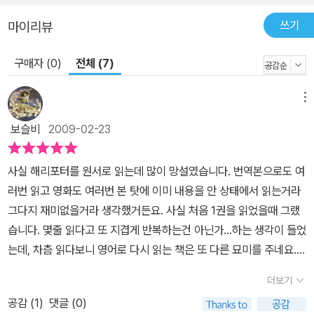
쓰기
마이리뷰
구매자 (0)
전체 (7)
메뉴
보슬비
2009-02-23
사실 해리포터를 원서로 읽는데 많이 망설였습니다. 번역본으로도 여
러번 읽고 영화도 여러번 본 탓에 이미 내용을 안 상태에서 읽는거라
그다지 재미없을거라 생각했거든요. 사실 처음 1권을 읽었을때 그랬
습니다. 몇줄 읽다고 또 지겹게 반복하는건 아닌가...하는 생각이 들었
는데, 차츰 읽다보니 영어로 다시 읽는 책은 또 다른 묘미를 주네요.영
어만이 줄수 있는 독특한 문체와 워낙 해리포터의 판타스틱한 이야기
더보기
가 다시 읽어도 이야기속으로 폭 빠지게 하는것 같습니다.만약 이 책
공감 (
1
)
댓글 (0)
을 원서로 처음 접했더라면, 책에서 손을 떼지 못했겠지만 그래도 내