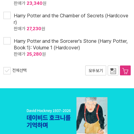
판매가
23,340
원
Harry Potter and the Chamber of Secrets (Hardcove
r)
판매가
27,230
원
Harry Potter and the Sorcerer's Stone (Harry Potter,
Book 1): Volume 1 (Hardcover)
판매가
25,280
원
전체선택
모두보기