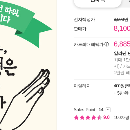
전자책정가
9,000원
8,10
판매가
6,88
카드최대혜택가
알라딘 
최대 1만
시) / 
1만원 
마일리지
400원(5
종이
+ 5만원
미리
입니
Sales Point :
14
9.0
100자평(