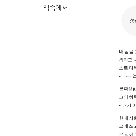
책속에서
첫
내 삶을
워하고 
스로 다
- ‘나는
불확실한
고의 하
- ‘내가
현대 사
르게 쓰
은 날이