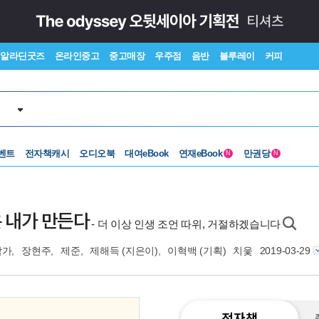
알라딘굿즈
온라인중고
중고매장
우주점
음반
블루레이
커피
벤트
전자책캐시
오디오북
대여eBook
연재eBook
만권당
N
N
생은 내가 만든다
- 더 이상 인생 조언 따위, 거절하겠습니다
작가
,
장현주
,
제준
,
제해득
(지은이),
이혁백
(기획)
치읓
2019-03-29
전자책