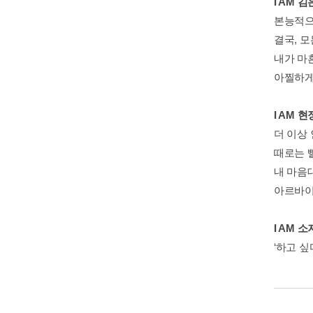
I AM 
본능적으
결국, 모
내가 마
아찔하게
I AM 
더 이상
때로는 
내 마음
아르바이
I AM 
‘하고 싶