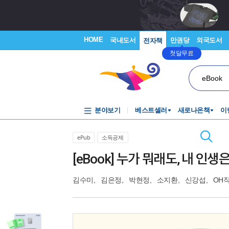
HOME
국내도서
만권당
외국도서
전자책
첫달무료
eBook
분야보기
베스트셀러
새로나온책
이
ePub
소득공제
[eBook] 누가 뭐래도, 내 인
김수미
,
김은정
,
박현정
,
소지환
,
신강섭
,
OH