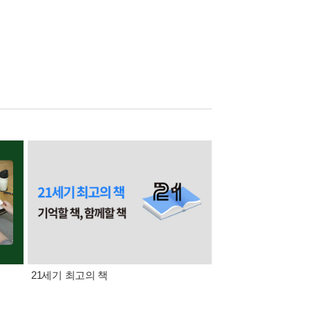
21세기 최고의 책
삼성카드가 쏜다! 알라