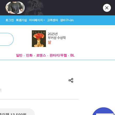
로그인
회원가입
마이페이지
고객센터
장바구니
(0)
일반
만화
로맨스
판타지/무협
BL