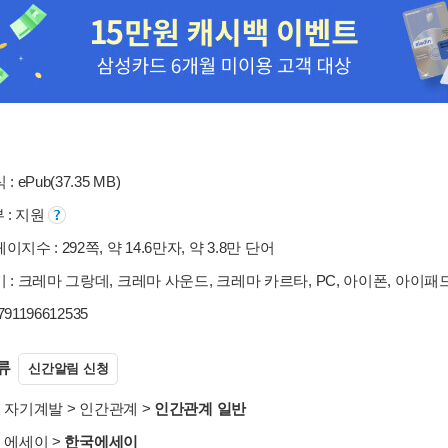
: ePub(37.35 MB)
부 : 지원
지수 : 292쪽, 약 14.6만자, 약 3.8만 단어
 : 크레마 그랑데, 크레마 사운드, 크레마 카르타, PC, 아이폰, 아이패
9791196612535
류
신간알림 신청
>
자기계발
>
인간관계
>
인간관계 일반
>
에세이
>
한국에세이