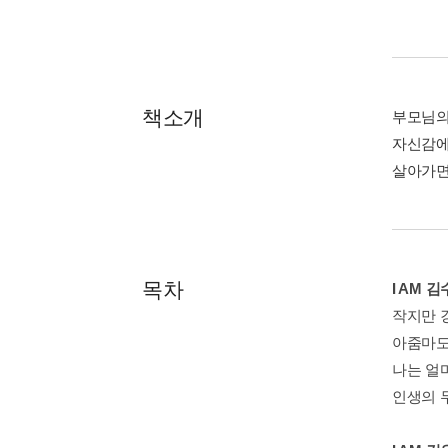
책소개
부모님의
자신감에
살아가면서
목차
I AM
작지만 
아줌마도
나는 얼
인생의 