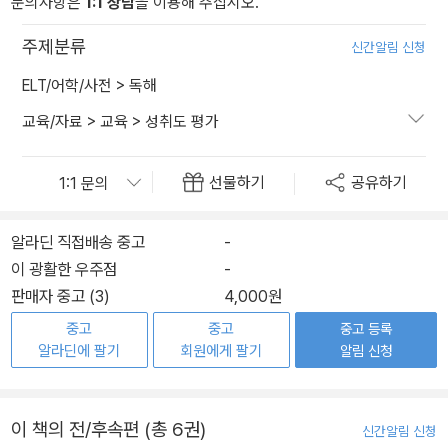
문의사항은
1:1 상담
을 이용해 주십시오.
주제분류
신간알림 신청
ELT/어학/사전
>
독해
교육/자료
>
교육
>
성취도 평가
선물하기
공유하기
알라딘 직접배송 중고
-
이 광활한 우주점
-
판매자 중고 (3)
4,000원
중고
중고
중고 등록
알라딘에 팔기
회원에게 팔기
알림 신청
이 책의 전/후속편 (총 6권)
신간알림 신청