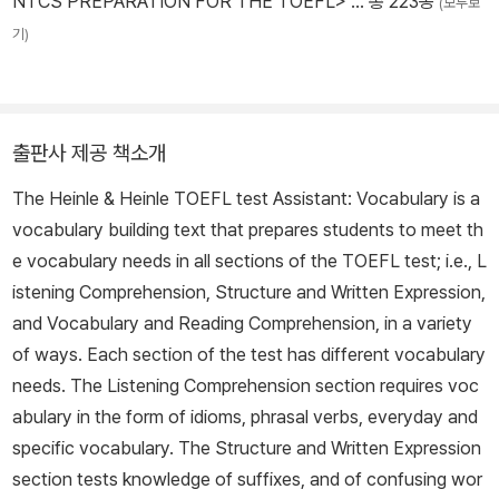
NTCS PREPARATION FOR THE TOEFL>
… 총 223종
(모두보
기)
출판사 제공 책소개
The Heinle & Heinle TOEFL test Assistant: Vocabulary is a
vocabulary building text that prepares students to meet th
e vocabulary needs in all sections of the TOEFL test; i.e., L
istening Comprehension, Structure and Written Expression,
and Vocabulary and Reading Comprehension, in a variety
of ways. Each section of the test has different vocabulary
needs. The Listening Comprehension section requires voc
abulary in the form of idioms, phrasal verbs, everyday and
specific vocabulary. The Structure and Written Expression
section tests knowledge of suffixes, and of confusing wor