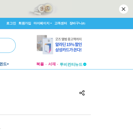
로그인
회원가입
마이페이지
고객센터
장바구니
(0)
펀드
북플
서재
투비컨티뉴드
창작플랫폼
투비컨티뉴드
원