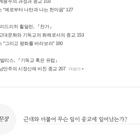
계몽주의 과정과 종교 103
 “예로부터 나탄과 나는 한마음” 127
프리드리히 횔덜린, 『찬가』
 고대문화와 기독교의 화해로서의 종교 153
 “그리고 평화를 바라보라” 180
노발리스, 『기독교 혹은 유럽』
낭만주의 시정신에 비친 종교 207
더보기
문장
근대와 더불어 무슨 일이 종교에 일어났는가?