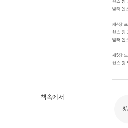
한스 큉 
발터 옌스
제4장 
한스 큉
발터 옌스
제5장 
한스 큉 
책속에서
첫