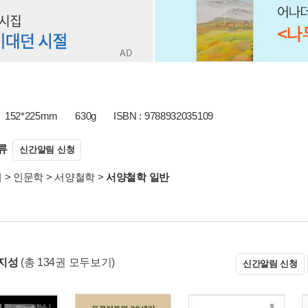
152*225mm
630g
ISBN : 9788932035109
류
신간알림 신청
서
>
인문학
>
서양철학
>
서양철학 일반
지성
(총 134권 모두보기)
신간알림 신청