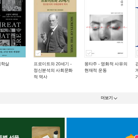
대학살
프로이트와 20세기
-
몽타주
- 영화적 사유의
정신분석의 사회문화
현재적 운동
적 역사
더보기