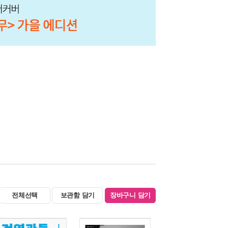
전체선택
보관함 담기
장바구니 담기