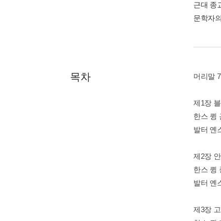
근대 종
문학자의
목차
머리말 7
제1장 
한스 큉 
발터 옌스
제2장 
한스 큉 
발터 옌스
제3장 