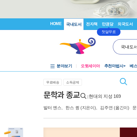
HOME
전자책
만권당
외국도서
국내도서
첫달무료
국내도
분야보기
오뒷세이아
추천마법사
베
무료배송
소득공제
문학과 종교
현대의 지성 169
|
발터 옌스
,
한스 큉
(지은이),
김주연
(옮긴이)
문