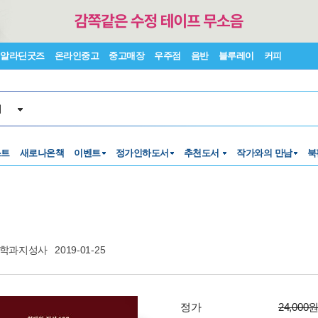
알라딘굿즈
온라인중고
중고매장
우주점
음반
블루레이
커피
서
스트
새로나온책
이벤트
정가인하도서
추천도서
작가와의 만남
북
학과지성사
2019-01-25
정가
24,000