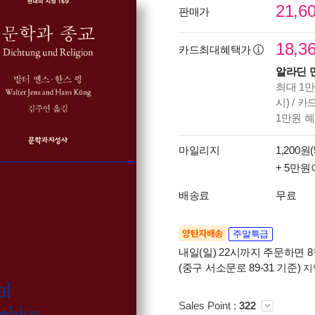
21,6
판매가
18,3
카드최대혜택가
알라딘 
최대 1만
시) / 
1만원 
마일리지
1,200원(
+ 5만원
배송료
무료
양탄자배송
주말특급
내일(일) 22시까지 주문하면 8월
(중구 서소문로 89-31 기준)
지
Sales Point :
322