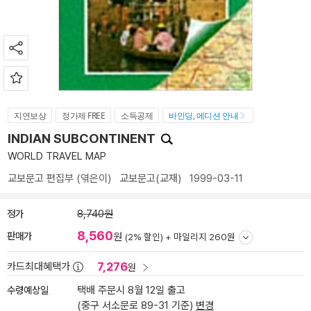
지연보상
정가제 FREE
소득공제
바인딩, 에디션 안내
INDIAN SUBCONTINENT
WORLD TRAVEL MAP
교보문고 편집부
(엮은이)
교보문고(교재)
1999-03-11
정가
8,740원
8,560
판매가
원
(2% 할인) +
마일리지 260원
7,276
카드최대혜택가
원
수령예상일
택배 주문시 8월 12일 출고
(중구 서소문로 89-31 기준)
변경