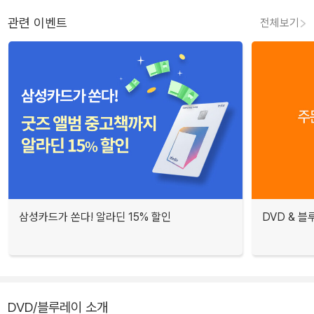
관련 이벤트
전체보기
삼성카드가 쏜다! 알라딘 15% 할인
DVD & 
DVD/블루레이 소개