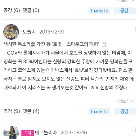
더보기
기도 재미있을듯. 3D와 2D 콤보팩. 고화질로 다시 나온 명작 컬렉
공감 (
6
)
댓글 (0)
션. 오래동안 꾸준히 사랑받은 클래식이지요.
보슬비
2013-12-31
메뉴
섹시한 목소리를 가진 용 '호빗 - 스마우그의 폐허'
CGV와 롯데시네마가 서울에서 호빗을 상영하지 않는 바람에, 이
영화는 꼭 3D봐야한다는 신랑의 강력한 주장에 가까운 영화관을 포
기하고 코엑스에 있는 메가박스에서 '호빗'보러 갔다왔네요. 평소 판
타지는 별로 읽지도 보지도 않는 신랑도 피터 잭슨의 '반지의 제왕'에
매료되어 이 시리즈는 꼭 챙겨보는것 같아요. ㅎㅎ 신랑의 주장대
로 3D로 봐서 재미있었어요. 사실 '호빗' 책으로는 정말 '반지의 제
더보기
왕'과 비교 되지 않게 어린이 동화고 분량도 적은데, 반지의 제왕만큼
공감 (
9
)
댓글 (4)
이나 긴 분량을 끌어내려니 원작과 좀 다른점이 있긴합니다. 재미면
에서는 영화가 훨씬 화려하고 볼거리가 풍성해서 책보다 재미있는것
같아요. ^^ 이번에도 영화 보면서 엄청 비명 질렀어요. ㅠ.ㅠ 제가 집
매그놀리아
2013-08-16
메뉴