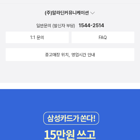
올리는 베니. 스마우그로 빙의중인 베니.목소리 더빙인데, 정말 열심
있나.^^ .... 심지어 블루레이 플레이어도 없습니다.... 일단 여기까정.
히 하는 모습이 좋아요. ㅎㅎ 왜, 스마우그가 빌보를 잡아 먹지 않은
(주)알라딘커뮤니케이션
여름에 장바구니를 비우는 건 여기까지만 하겠습니다... 그러나 장바
지 아세요? 사실... 그 둘은 친구랍니다... ㅎㅎ '셜록흠즈'에서 빌보
구니를 또 채우겠죠.. 흡... 호갱은 힘이 없다니까요..^^;;
1544-2514
일반문의 (발신자 부담)
와 스마우그... ㅋㅋ어떻게 친구를 잡아먹겠어요..ㅎㅎ 내년에 시즌 3
이 시작되는데, 3이 시작 되기전에 나머지 2도 빨리 봐야할것 같아요.
1:1 문의
FAQ
사실 빨리 보고 싶으면서도 다 보고 나면 허무할것 같아 살짝 참고 있
었거든요. 3시즌이 있으니 괜찮아졌어요. ㅎㅎ 호빗과 셜록의 크로
중고매장 위치, 영업시간 안내
스오버. 셜록 드라마를 본 사람만 이해할수 있는 장면이지요. ^^