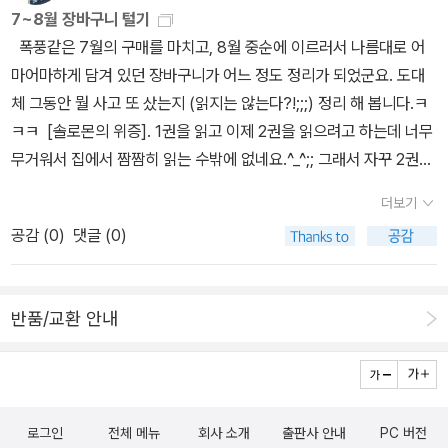
중력이 좋지 않은데, 영화만 보면 집중력 최고가 되는가봅니다.원체
7~8월 장바구니 털기
잘 깜짝 깜짝 놀라는데, 영화속에서도 깜짝 놀라는 장면들이 나올때
폭풍같은 7월의 구매를 마치고, 8월 중순에 이르러서 나름대로 어
마다 비명이 나와서....그리 놀라는 장면이 아닌데도 비명을 질러서 동
마어마하게 담겨 있던 장바구니가 어느 정도 정리가 되었군요. 도대
생이 민망해 하더군요.... -.-;; 신랑은 저의 이런 경향이 있어서 놀랄
체 그동안 뭘 사고 또 샀는지 (읽지는 않는다?!;;;) 정리 해 봅니다.ㅋ
것 같으면 살짝 손을 잡아주거니 주의를 전환시켜서 덜 놀라게 해주
ㅋㅋ [솔로몬의 위증]. 1권을 읽고 이제 2권을 읽으려고 하는데 너무
는데, '호빗'은 3D라 안경을 써서인지... 자기도 집중하느라 저를 못
무거워서 집에서 짬짬히 읽는 수밖에 없네요.^_^;; 그래서 자꾸 2권의
살폈어요. 조카도 제 비명 소리에 같이 놀랐다고...ㅋㅋ 사실 '변호
우선순위는 미뤄지는 중. ㅎㅎ 엘러리 퀸, 아니 드루리 레인의 비극
사'보다가도 비명 질렀어요.... ㅠ.ㅠ 예전에는 호러영화 보다가 너무
더보기
시리즈. 초판 한정 별색 에디션 때문에 어쩔 수 없이 미리 사 둡니다.
비명을 질러서 임산부 놀란다고 임산부 신랑이 주의를 주더군요... 아
공감 (
0
)
댓글 (0)
ㅋㅋㅋㅋ [광골의 꿈]에 앞서, 반값이기에 [철서의 우리] 먼저 쟁여
니 임산부가 호러 영화 보러오는것이 더 이상한거 아니었었나... -.
뒀습니다. 트루먼 커포티의 [인 콜드 블러드]의 충격은 아직도 생생
-;; 암튼... 난쟁이지만 엘프도 반하게 하는 외모를 가진 Kili를 보면
합니다. 그 책을 읽을 때만 해도 커포티의 외모는 뭔가 험상궂은 아저
서 잘생기고 봐야한다는 생각이 들었답니다. 다른 난쟁이처럼 생겼
반품/교환 안내
씨였는데-_-;;;;; [티파니에서 아침을]의 작가일 줄은 몰랐네요. 어쨌
으면 엘프의 치료를 받지 못하고 죽었을테니깐요. ㅎㅎ 이번 '호빗-
든 신기하게도 이 타이밍에 다른 책에서도 계속 커포티와 [인 콜드 블
스마우그의 폐허'에서 진짜 기대했던것은 용 '스마우그' 목소리를 베
러드]의 이야기를 만나서 기분이 묘하더라고요. 7월동안 진행되었
네딕트가 했다는거예요. 그의 목소리를 생각하고 들으니 용의 목소리
던;; 럭키백 이벤트 + 유빅 컵 이벤트로 가열차게 산 책들. (근데 요즘
도 왜 그리 섹시한지...ㅋㅋ 베를린 호빗 시사회에서의 머리를 쓸어
로그인
전체 메뉴
회사 소개
출판사 안내
PC 버전
웅진 도서 더 싸게 파는 것 같...던...데.......말이지요..) 호갱이 뭐 힘이