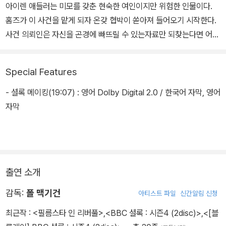
아이렌 애들러는 미모를 갖춘 현숙한 여인이지만 위험한 인물이다.
홈즈가 이 사건을 맡게 되자 온갖 협박이 쏟아져 들어오기 시작한다.
사건 의뢰인은 자신을 곤경에 빠뜨릴 수 있는자료만 되찾는다면 어떤
보수도 마다하지 않겠다고 한다. 셜록은 사건 해결은 고사하고 자신
의 목숨을 부지하기 위해서라도 머리를 쥐어짜야 한다.
Special Features
Ep2. The Hounds of Baskerville / 2부. 바스커빌의 개
- 셜록 메이킹(19:07) : 영어 Dolby Digital 2.0 / 한국어 자막, 영어
다트모아 황무지로 초청받은 홈즈와 왓슨은 초자연적인 일들을 경험
자막
한다. 그들은 사건 해결 과정 중에 지옥에서 뛰쳐나온 것 같은 괴물과
마주하게 된다.
Ep3. The Reichenbach Fall / 3부. 라흐헨바흐(폭포)
출연 소개
한편 배후에 숨어있던 제임스 모라이어티 교수가 정체를 드러내 셜록
과 최후의 담판을 벌이는데 둘은 불구대천의 원수가 돼 한 사람은 지
감독:
폴 맥기건
아티스트 파일
신간알림 신청
상에서 사라져야 할 운명이다.
최근작 :
<필름스타 인 리버풀>
,
<BBC 셜록 : 시즌4 (2disc)>
,
<[블