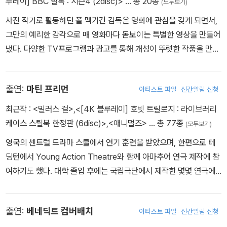
루레이] BBC 셜록 : 시즌4 (2disc)>
… 총 20종
(모두보기)
사진 작가로 활동하던 폴 맥기건 감독은 영화에 관심을 갖게 되면서,
그만의 예리한 감각으로 매 영화마다 돋보이는 특별한 영상을 만들어
냈다. 다양한 TV프로그램과 광고를 통해 개성이 뚜렷한 작품을 만들
어낸 폴 맥기건 감독은 장편 다큐멘터리로 큰 주목을 받았다. 첫 번째
장편 영화인 <케미컬 제너레이션(The Acid House)>은 각종 영화
출연:
마틴 프리먼
아티스트 파일
신간알림 신청
제에서 다양한 상을 수상하기도 했고, 이후 <갱스터 넘버 원>을 연출
하며 세계적으로 인정 받는 스타일리쉬 감독 대열에 합류했다. 또한
최근작 :
<밀러스 걸>
,
<[4K 블루레이] 호빗 트릴로지 : 라이브러리
도시의 사랑이야기를 자신만의 스타일로 완성하여 슬픔과 찬란함이
케이스 스틸북 한정판 (6disc)>
,
<애니멀즈>
… 총 77종
(모두보기)
빛났던 <당신이 사랑하는 동안에>와 두뇌로 즐기는 기막힌 반전 영
영국의 센트럴 드라마 스쿨에서 연기 훈련을 받았으며, 한편으로 테
화 <럭키 넘버 슬레븐>까지 최고의 연출력을 보여줬다.
딩턴에서 Young Action Theatre와 함께 아마추어 연극 제작에 참
여하기도 했다. 대학 졸업 후에는 국립극단에서 제작한 몇몇 연극에
출연했다. 주로 <Black Books> <찰스 2세> <하드웨어> 등 TV드
라마에 많이 출연했던 프리맨은 BBC방송의 최고 히트 코미디 시리
출연:
베네딕트 컴버배치
아티스트 파일
신간알림 신청
즈 <The Office>의 팀 캔터베리 역으로 대중들에게 알려지게 되었