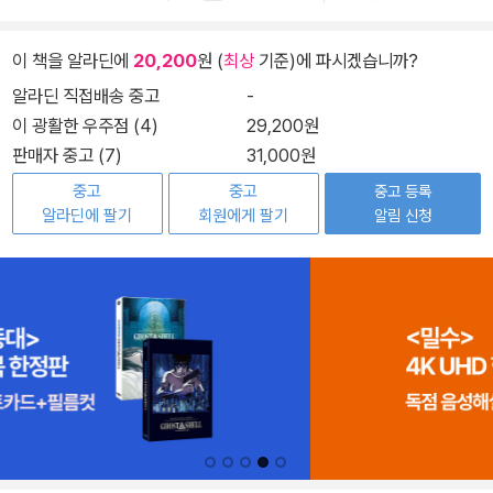
이 책을 알라딘에
20,200
원 (
최상
기준)에 파시겠습니까?
알라딘 직접배송 중고
-
이 광활한 우주점 (4)
29,200원
판매자 중고 (7)
31,000원
중고
중고
중고 등록
알라딘에 팔기
회원에게 팔기
알림 신청