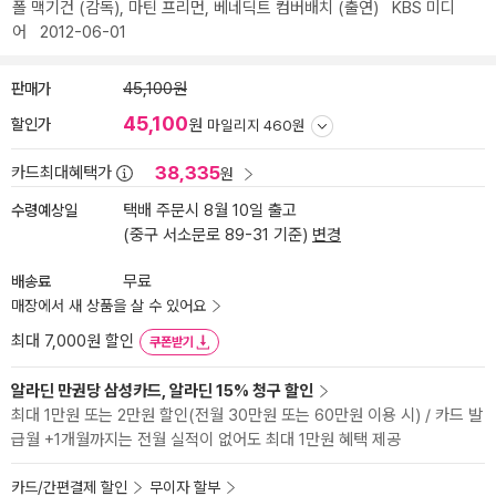
폴 맥기건
(감독),
마틴 프리먼
,
베네딕트 컴버배치
(출연)
KBS 미디
어
2012-06-01
판매가
45,100원
45,100
할인가
원
마일리지 460원
38,335
카드최대혜택가
원
수령예상일
택배 주문시 8월 10일 출고
(중구 서소문로 89-31 기준)
변경
배송료
무료
매장에서 새 상품을 살 수 있어요
최대 7,000원 할인
쿠폰받기
알라딘 만권당 삼성카드, 알라딘 15% 청구 할인
최대 1만원 또는 2만원 할인(전월 30만원 또는 60만원 이용 시) / 카드 발
급월 +1개월까지는 전월 실적이 없어도 최대 1만원 혜택 제공
카드/간편결제 할인
무이자 할부