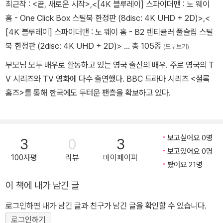
다.
최근작 :
<끝, 새로운 시작>
,
<[4K 블루레이] 스파이더맨 : 노 웨이
홈 - One Click Box 스틸북 한정판 (8disc: 4K UHD + 2D)>
,
<
[4K 블루레이] 스파이더맨 : 노 웨이 홈 - B2 렌티큘러 풀슬립 스틸
북 한정판 (2disc: 4K UHD + 2D)>
… 총 105종
(모두보기)
부모님 모두 배우로 활동하고 있는 영국 출신의 배우. 주로 영국의 T
V 시리즈와 TV 영화에 다수 출연했다. BBC 드라마 시리즈 <셜록
홈즈>를 통해 한국에도 두터운 팬층을 확보하고 있다.
보고싶어요 0명
3
0
3
보고있어요 0명
100자평
리뷰
마이페이퍼
봤어요 21명
이 책에 내가 남긴 글
로그인하면 내가 남긴 글과 친구가 남긴 글을 확인할 수 있습니다.
로그인하기