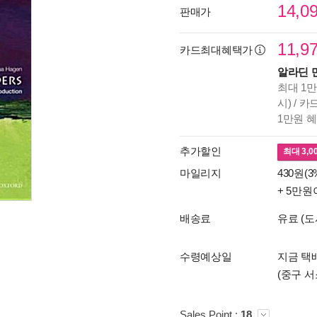
14,0
판매가
11,9
카드최대혜택가
알라딘 
최대 1만
시) / 
1만원 
추가할인
최대
3,0
마일리지
430원(3
+ 5만원
배송료
유료 (도
수령예상일
지금 택배
(중구 서
Sales Point :
18