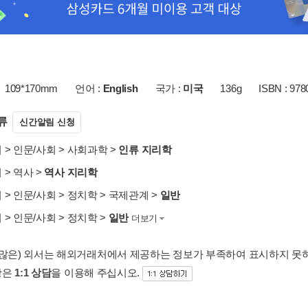
109*170mm
언어 :
English
국가 :
미국
136g
ISBN : 97
류
신간알림 신청
서
>
인문/사회
>
사회과학
>
인류 지리학
서
>
역사
>
역사 지리학
서
>
인문/사회
>
정치학
>
국제관계
>
일반
서
>
인문/사회
>
정치학
>
일반
더보기
 많은) 외서는 해외거래처에서 제공하는 정보가 부족하여 표시하지 못
항은
1:1 상담
을 이용해 주십시오.