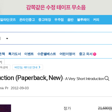
알라딘굿즈
온라인중고
중고매장
우주점
음반
블루레이
커피
서
수준별베스트
중고 외서
온책
특가도서
이벤트
어린이영어
N
Lexile®
5백원부터
기
수준별베스트
중고 외서
소득공제
바인딩, 에디션 안내
uction (Paperback, New)
- A Very Short Introduction
niv Pr
2012-09-03
정가
21,680