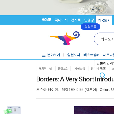
HOME
국내도서
전자책
만권당
외국도서
첫달무료
외국도
분야보기
일본도서
베스트셀러
새로나
일본어입력
해외직수입
품절보상
지연보상
정가제 FREE
Borders: A Very Short Introd
조슈아 헤이건
,
알렉산더 디너
(지은이)
Oxford U