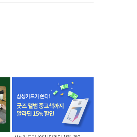
삼성카드가 쏜다! 알라딘 15% 할인
[외국도서 쿠폰] 1천원 /