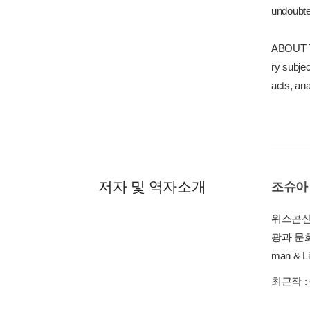
undoubted
ABOUT TH
ry subje
acts, ana
저자 및 역자소개
조슈아
위스콘신
광과 문화
man & 
최근작 :