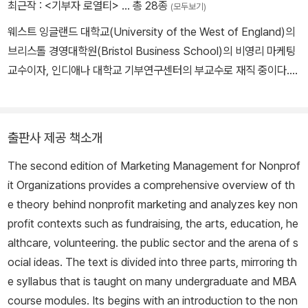
최근작 :
<기부자 로열티>
… 총 28종
(모두보기)
웨스트 잉글랜드 대학교(University of the West of England)의
브리스톨 경영대학원(Bristol Business School)의 비영리 마케팅
교수이자, 인디애나 대학교 기부연구센터의 부교수로 재직 중이다.
〈국제 비영리ㆍ자원 부문 마케팅 저널〉(International Journal of
Nonprofit and Voluntary Sector Marketing)의 편집자이자, 옥
스퍼드 출판사에서 발행한《비영리기관을 위한 마케팅 경영》(Marke
출판사 제공 책소개
ting Management for Nonprofit Organisations)의 저자이기도
The second edition of Marketing Management for Nonprof
하다.
it Organizations provides a comprehensive overview of th
e theory behind nonprofit marketing and analyzes key non
profit contexts such as fundraising, the arts, education, he
althcare, volunteering. the public sector and the arena of s
ocial ideas. The text is divided into three parts, mirroring th
e syllabus that is taught on many undergraduate and MBA
course modules. Its begins with an introduction to the non