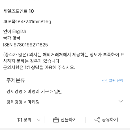
세일즈포인트
10
408쪽
184*241mm
816g
언어 English
국가 영국
ISBN 9780199271825
(종수가 많은) 외서는 해외거래처에서 제공하는 정보가 부족하여 표
시하지 못하는 경우가 있습니다.
문의사항은
1:1 상담
을 이용해 주십시오.
주제분류
신간알림 신청
경제경영
>
비영리 기구
>
일반
경제경영
>
마케팅
선물하기
공유하기