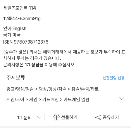
세일즈포인트
114
12쪽
44*83mm
91g
언어 English
국가 미국
ISBN 9780738712376
(종수가 많은) 외서는 해외거래처에서 제공하는 정보가 부족하여 표
시하지 못하는 경우가 있습니다.
문의사항은
1:1 상담
을 이용해 주십시오.
주제분류
신간알림 신청
종교/명상/점술
>
명상/영성/점술
>
점술/손금/타로
게임/토이
>
게임
>
카드게임
>
카드게임 일반
선물하기
공유하기