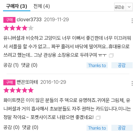
구매자 (3)
전체 (4)
clover3733
2019-11-29
메뉴
유니버셜과 비슷하고 고양이도 너무 이뻐서 좋긴한데 너무 미끄러워
서 셔플을 할 수가 없고... 짜꾸 흘러서 바닦에 떨어져요..휴대용으로
쓰려고 했는데.. 그냥 관상용 소장용으로 두려구여 ㅠㅜ
공감 (
1
)
댓글 (0)
빤꼰또마테
2016-10-29
메뉴
화이트캣은 이미 많은 분들의 주 덱으로 유명하죠.귀여운 그림체, 유
니버셜과 거의 흡사해서 초보분들도 자주 권하는 카드입니다.미니는
정말 작아요~ 포켓사이즈로 나왔으면 좋겠네요!
공감 (
0
)
댓글 (0)