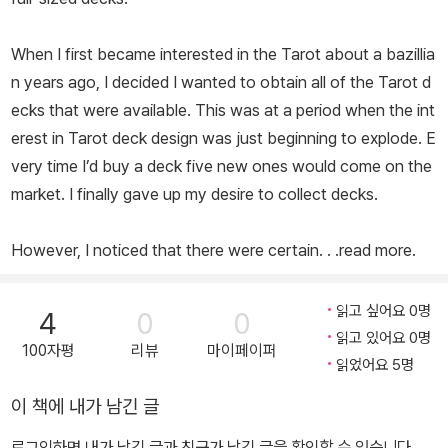
When I first became interested in the Tarot about a bazillia
n years ago, I decided I wanted to obtain all of the Tarot d
ecks that were available. This was at a period when the int
erest in Tarot deck design was just beginning to explode. E
very time I’d buy a deck five new ones would come on the
market. I finally gave up my desire to collect decks.
However, I noticed that there were certain. . .read more.
읽고 싶어요 0명
4
0
0
읽고 있어요 0명
100자평
리뷰
마이페이퍼
읽었어요 5명
이 책에 내가 남긴 글
로그인하면 내가 남긴 글과 친구가 남긴 글을 확인할 수 있습니다.