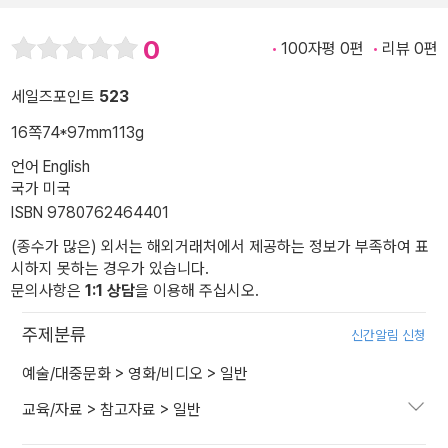
0
100자평 0편
리뷰 0편
세일즈포인트
523
16쪽
74*97mm
113g
언어 English
국가 미국
ISBN 9780762464401
(종수가 많은) 외서는 해외거래처에서 제공하는 정보가 부족하여 표
시하지 못하는 경우가 있습니다.
문의사항은
1:1 상담
을 이용해 주십시오.
주제분류
신간알림 신청
예술/대중문화
>
영화/비디오
>
일반
교육/자료
>
참고자료
>
일반