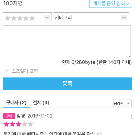
100자평
게시물 운영 원칙
카테고리
현재
0
/280byte (한글 140자 이내)
스포일러 포함
등록
구매자 (2)
전체 (4)
침경
2016-11-02
메뉴
풍경에 대한 페티시즘과 인간에 대한 꿈같은 관심