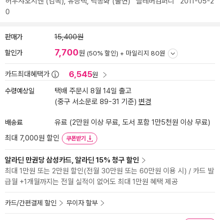
허우샤오시엔
(감독),
유승택
,
탁종화
(출연)
클레버컴퍼니
2011-05-2
0
판매가
15,400원
7,700
할인가
원
(50% 할인) +
마일리지 80원
6,545
카드최대혜택가
원
수령예상일
택배 주문시 8월 14일 출고
(중구 서소문로 89-31 기준)
변경
배송료
유료 (2만원 이상 무료, 도서 포함 1만5천원 이상 무료)
최대 7,000원 할인
쿠폰받기
알라딘 만권당 삼성카드, 알라딘 15% 청구 할인
최대 1만원 또는 2만원 할인(전월 30만원 또는 60만원 이용 시) / 카드 발
급월 +1개월까지는 전월 실적이 없어도 최대 1만원 혜택 제공
카드/간편결제 할인
무이자 할부