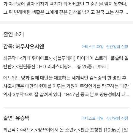
가 야구공에 맞아 갑자기 백치가 되어버렸던 그 순간을 잊지 못한다.
그 뒤 변해버린 생활은 그에게 깊은 인상을 남기고 결국 그는 친구 아
정, 쿠오추와 함께 고향 펑꾸이와는 흙이나 공기마저 완전히 다른 대
도시 카오슝으로 향한다.
출연 소개
감독:
허우샤오시엔
아티스트 파일
신간알림 신청
최근작 :
<카페 뤼미에르>
,
<[블루레이] 타이페이 스토리 : 풀슬립 일
반판>
,
<연연풍진 : HD 리마스터링>
… 총 25종
(모두보기)
에드워드 양과 함께 대만을 대표하는 세계적인 감독중의 한 명인 후
샤오시엔은 대만의 현재를 이루는 기원이 무엇인가를 탐구하는 '대만
역사 3부작'으로 잘 알려져 있다. 1947년 중국 본토 광동성에서 태어
난 후 샤오시엔은 1948년 대만으로 이주했고, 국립예술전문학교 영
화연극학과를 졸업했다. 조감독 생활을 거쳐 1980년 <귀여운 여인>
출연:
유승택
아티스트 파일
신간알림 신청
으로 데뷔했다. <귀여운 여인>과 이듬해 만든 <유쾌한 바람>(1981)
은 가벼운 멜로 드라마로 흥행은 성공했지만 그다지 완성도 있는 작
최근작 :
<러브>
,
<펑꾸이에서 온 소년>
,
<판관 포청천 (10disc) [알