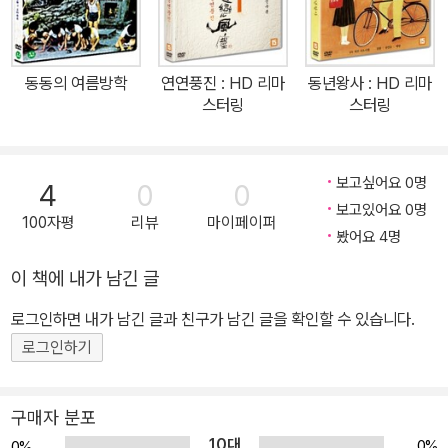
목소리를 통해 보여준다. 3부작의 마지막 작품인 <호남호녀 好男好
女>(1995)는 영화의 주인공인 량징의 현재와 과거, 영화적인 허구
와 현실을 흑백과 칼라 화면 속에 대비시키며 대만의 과거와 현재에
동동의 여름방학
연연풍진 : HD 리마
동년왕사 : HD 리마
대해 말한다. 1996년에 만든 <남국재견, 남국>(1996)은 전작들과
스터링
스터링
달리 현재의 대만인의 삶을 그리고 있다. 이주민 2세대인 고형이나
아비에게 본토는 더 이상 그리움이나 향수의 대상이 아니다. 그들의
부모 세대는 중국 본토에서 건너와 대만에 적응하면서 상실감을 느끼
보고싶어요 0명
4
0
0
지만, 이주민 2세대는 정체성의 혼란을 경험한다. <남국재견, 남국>
보고있어요 0명
100자평
리뷰
마이페이퍼
은 급속하게 근대화가 진행되면서 대만과 중국 본토와의 동질성이 점
봤어요 4명
점 희박해지고, 정신적 고향이었던 중국 본토의 의미도 상실되어가는
이 책에 내가 남긴 글
현재 대만의 모습을 보여주고 있다. 1998년 후 샤오시엔은 느린 카
메라의 움직임과 최면적인 분위기를 느끼게 하는 <해상화>로 그의
로그인하면 내가 남긴 글과 친구가 남긴 글을 확인할 수 있습니다.
예술적 역량이 정점에 도달했음을 보여주었다.
로그인하기
구매자 분포
10대
0%
0%