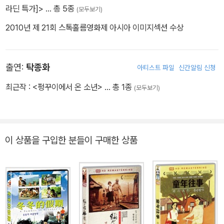
품은 아니었다. 1982년작 <강가에 푸르른 들>(1982)에서부터 후
라딘 특가]>
… 총 5종
(모두보기)
샤오시엔은 대만인의 삶을 그리기 시작한다. 옴니버스 영화인 1983
2010년 제 21회 스톡홀름영화제 아시아 이미지섹션 수상
년작 <샌드위치 맨>은 대만의 성장후에 남겨진 소외의 문제를 보여
준다. 대만인들은 <샌드위치 맨>을 보며 사회에 대해 진지하게 성찰
할 수 있었고, 이 영화는 <광음적 고사>와 더불어 대만 뉴웨이브 영
출연:
탁종화
아티스트 파일
신간알림 신청
화의 시작을 알리는 작품이다. 이후 후 샤오시엔은 '소년기 4부작'인
최근작 :
<펑꾸이에서 온 소년>
… 총 1종
<펭쿠이에서 온 소년 風櫃來的人>(1983), <동동의 여름방학 冬
(모두보기)
冬的假期>(1984), <동년왕사 童年往事>(1985), <연연풍진
戀戀風塵>(1987)을 만들었다. 이 4편의 영화에서 후 샤오시엔은
대만의 근대화와 소년의 성장기를 중첩시켜 대만의 급속한 산업화가
이 상품을 구입한 분들이 구매한 상품
개인에게 어떤 영향을 미쳤는가를 보여준다. '소년기 4부작'이 대만
인의 성장을 다룬 것이라면 이어 만든 '대만 역사 3부작'은 과거로 돌
아가 현재를 성찰하는 영화이다. <비정성시>(1989)는 1945년 해
방기에서 1949년 국민당이 통치하기까지의 가족의 경험을, <희몽인
생 戱夢人生>(1993)에서는 일본이 대만을 통치하기 시작한 1895
년부터 1945년까지를 리티엔루[李天綠]라는 인형놀이 조종사의