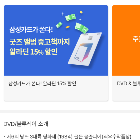
삼성카드가 쏜다! 알라딘 15% 할인
DVD & 
DVD/블루레이 소개
- 제6회 낭뜨 3대륙 영화제 (1984) 골든 몽골피에(최우수작품상)