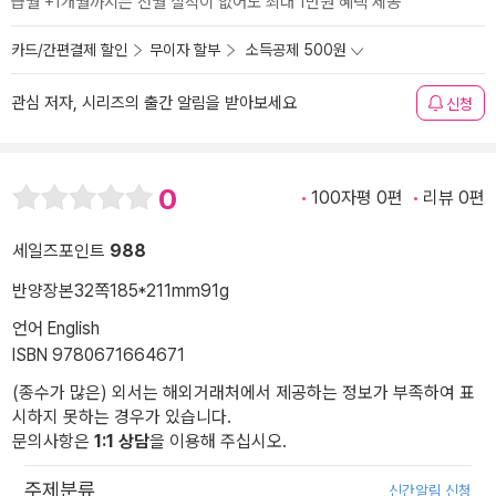
급월 +1개월까지는 전월 실적이 없어도 최대 1만원 혜택 제공
카드/간편결제 할인
무이자 할부
소득공제 500원
관심 저자, 시리즈의 출간 알림을 받아보세요
신청
0
100자평 0편
리뷰 0편
세일즈포인트
988
반양장본
32쪽
185*211mm
91g
언어 English
ISBN 9780671664671
(종수가 많은) 외서는 해외거래처에서 제공하는 정보가 부족하여 표
시하지 못하는 경우가 있습니다.
문의사항은
1:1 상담
을 이용해 주십시오.
주제분류
신간알림 신청