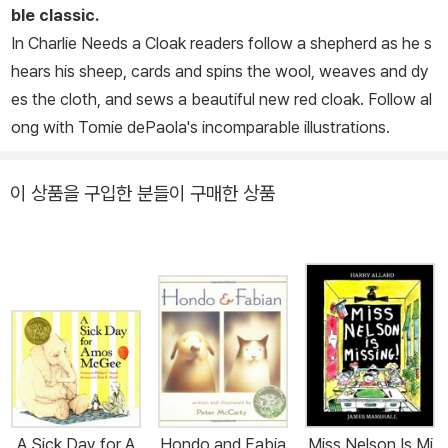
ble classic.
In
Charlie Needs a Cloak
readers follow a shepherd as he s
hears his sheep, cards and spins the wool, weaves and dy
es the cloth, and sews a beautiful new red cloak. Follow al
ong with Tomie dePaola's incomparable illustrations.
이 상품을 구입한 분들이 구매한 상품
A Sick Day for A
Hondo and Fabia
Miss Nelson Is Mi