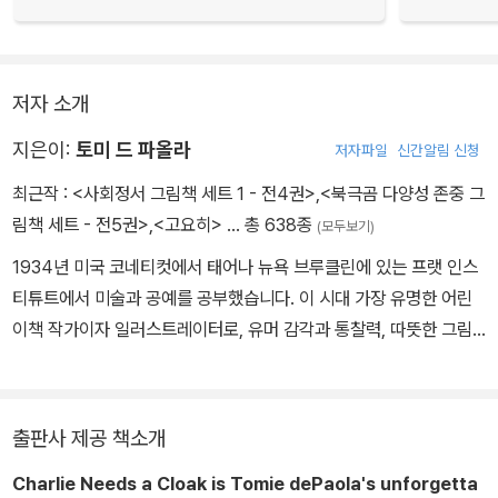
저자 소개
지은이:
토미 드 파올라
저자파일
신간알림 신청
최근작 :
<사회정서 그림책 세트 1 - 전4권>
,
<북극곰 다양성 존중 그
림책 세트 - 전5권>
,
<고요히>
… 총 638종
(모두보기)
1934년 미국 코네티컷에서 태어나 뉴욕 브루클린에 있는 프랫 인스
티튜트에서 미술과 공예를 공부했습니다. 이 시대 가장 유명한 어린
이책 작가이자 일러스트레이터로, 유머 감각과 통찰력, 따뜻한 그림
으로 독자들에게 큰 사랑을 받았습니다. 『마법사 노나 할머니』 『오른
발 왼발』 『고요히』 『우리는 최고야!』 등 270여 권의 작품을 만들었
고, 뉴베리 아너상과 칼데콧 아너상을 받았습니다. 2020년 3월 세상
출판사 제공 책소개
을 떠났습니다.
Charlie Needs a Cloak
is Tomie dePaola's unforgetta