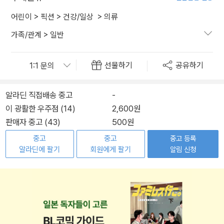
어린이
>
픽션
>
건강/일상
>
의류
가족/관계
>
일반
선물하기
공유하기
알라딘 직접배송 중고
-
이 광활한 우주점 (14)
2,600원
판매자 중고 (43)
500원
중고
중고
중고 등록
알라딘에 팔기
회원에게 팔기
알림 신청