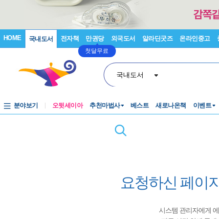
HOME
전자책
만권당
외국도서
알라딘굿즈
온라인중고
국내도서
첫달무료
국내도서
분야보기
오뒷세이아
추천마법사
베스트
새로나온책
이벤트
요청하신 페이지
시스템 관리자에게 에