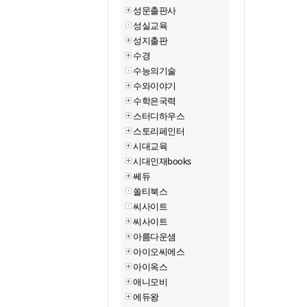
성문출판사
성실교육
성지출판
수경
수능의기술
수와이야기
수학은국력
스터디하우스
스토리페인터
시대교육
시대인재books
쎄듀
쏠티북스
씨사이트
씨사이트
아름다운샘
아이오씨에스
아이옥스
애니모비
에듀왕