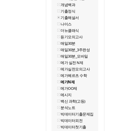
개념백과
기출정식
기출해설서
나이스
더뉴클래식
듣기모의고사
매일30분
매일30분_3주완성
매일30분_모바일
메가 실전 N제
메가실전모의고사
메가헤르츠 수학
메가N제
메가OO제
메시지
백신 과학(고등)
분석노트
빅데이터기출문제집
빅데이터외전
빅데이터첫기출