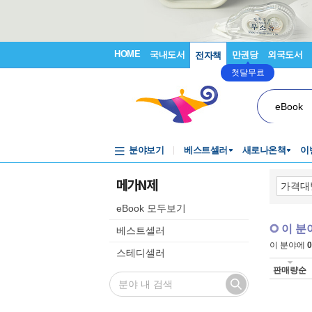
HOME
국내도서
만권당
외국도서
전자책
첫달무료
eBook
분야보기
베스트셀러
새로나온책
이
메가N제
eBook 모두보기
이 분
베스트셀러
이 분야에
0
스테디셀러
판매량순