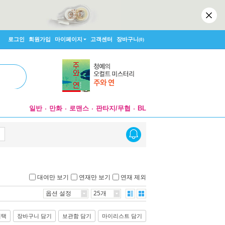
로그인
회원가입
마이페이지
고객센터
장바구니
(0)
일반
만화
로맨스
판타지/무협
BL
대여만 보기
연재만 보기
연재 제외
옵션 설정
25개
선택
장바구니 담기
보관함 담기
마이리스트 담기