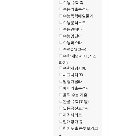
수능 수학 킥
수능기출분석서
수능독학매일풀기
수능분석노트
수능안테나
수능영단어
수능파스타
수력ON(고등)
수학 개념서 XL(엑스
라지)
수학개념서XL
시그니처 30
알랑가몰라
예비기출분석서
올픽 수능 기출
완쏠 수학(고등)
일등공신교과서
자격시리즈
절대평가 큐
천기누출 봉투모의고
사