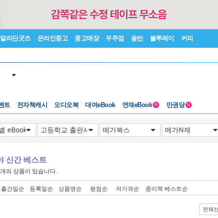
알라딘굿즈
온라인중고
중고매장
우주점
음반
블루레이
커피
벤트
전자책캐시
오디오북
대여eBook
연재eBook
만권당
N
N
야 신간 베스트
개의 상품이 있습니다.
출간일순
등록일순
상품명순
평점순
저가격순
종이책 베스트순
전체