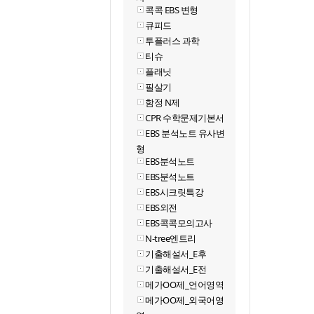
콕콕 EBS 변형
큐피드
투플러스 과학
티슈
플래닛
필살기
함정 N제
CPR 수학문제기본서
EBS 분석노트 유사변
형
EBS분석노트
EBS분석노트
EBS시크릿특강
EBS외전
EBS콕콕모의고사
N-tree엔트리
기출해설서_E후
기출해설서_E전
메가OO제_언어영역
메가OO제_외국어영