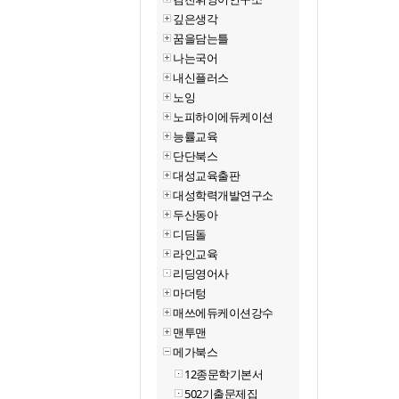
깊은생각
꿈을담는틀
나는국어
내신플러스
노잉
노피하이에듀케이션
능률교육
단단북스
대성교육출판
대성학력개발연구소
두산동아
디딤돌
라인교육
리딩영어사
마더텅
매쓰에듀케이션강수
맨투맨
메가북스
12종문학기본서
502기출문제집