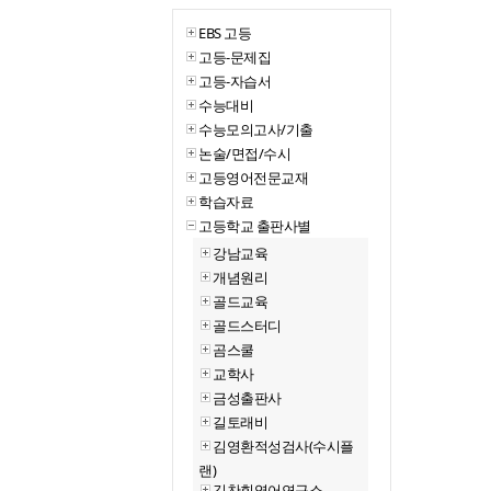
EBS 고등
고등-문제집
고등-자습서
수능대비
수능모의고사/기출
논술/면접/수시
고등영어전문교재
학습자료
고등학교 출판사별
강남교육
개념원리
골드교육
골드스터디
곰스쿨
교학사
금성출판사
길토래비
김영환적성검사(수시플
랜)
김찬휘영어연구소