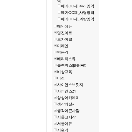
역
메가OO제_수리영역
메가OO제_사탐영역
메가OO제_과탐영역
메인에듀
명진아트
모자이크
미래엔
박문각
베리타스큐
블랙박스(JINHAK)
비상교육
비전
사이언스브릿지
사피엔스21
상상아카데미
생각의질서
생각이큰사람
서울고시각
서울에듀
서원각