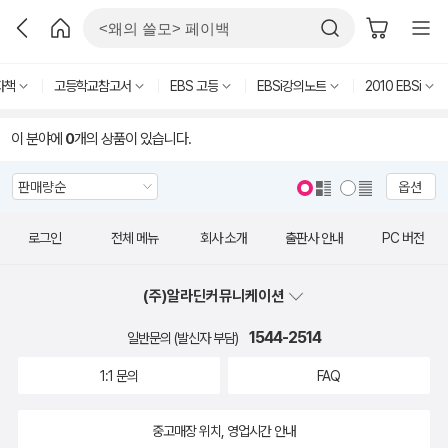
자책
고등학교참고서
EBS 고등
EBSi강의노트
2010 EBSi
이 분야에
0
개의 상품이 있습니다.
옵션
로그인
전체 메뉴
회사 소개
출판사 안내
PC 버전
(주)알라딘커뮤니케이션
1544-2514
일반문의 (발신자 부담)
1:1 문의
FAQ
중고매장 위치, 영업시간 안내