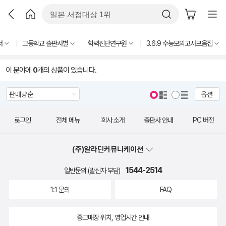
서
고등학교 출판사별
학력진단연구원
3.6.9 수능모의고사모음집
이 분야에
0
개의 상품이 있습니다.
옵션
로그인
전체 메뉴
회사 소개
출판사 안내
PC 버전
(주)알라딘커뮤니케이션
1544-2514
일반문의 (발신자 부담)
1:1 문의
FAQ
중고매장 위치, 영업시간 안내