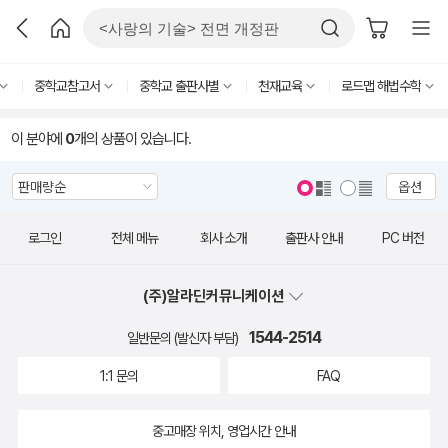
중학교참고서
중학교 출판사별
천재교육
로드맵 해법수학
이 분야에
0
개의 상품이 있습니다.
옵션
로그인
전체 메뉴
회사 소개
출판사 안내
PC 버전
(주)알라딘커뮤니케이션
1544-2514
일반문의 (발신자 부담)
1:1 문의
FAQ
중고매장 위치, 영업시간 안내