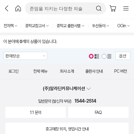
전자책
중학교참고서
중학교 출판사별
두산동아
OOin
이 분야에
0
개의 상품이 있습니다.
옵션
로그인
전체 메뉴
회사 소개
출판사 안내
PC 버전
(주)알라딘커뮤니케이션
1544-2514
일반문의 (발신자 부담)
1:1 문의
FAQ
중고매장 위치, 영업시간 안내