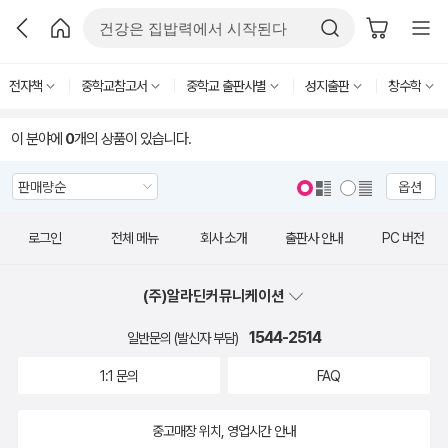
전자책
중학교참고서
중학교 출판사별
성지출판
창수학
이 분야에
0
개의 상품이 있습니다.
옵션
로그인
전체 메뉴
회사 소개
출판사 안내
PC 버전
(주)알라딘커뮤니케이션
1544-2514
일반문의 (발신자 부담)
1:1 문의
FAQ
중고매장 위치, 영업시간 안내