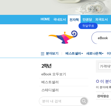
HOME
국내도서
만권당
외국도서
전자책
첫달무료
eBook
분야보기
베스트셀러
새로나온책
이
2학년
eBook 모두보기
이 분
베스트셀러
이 분야에
0
스테디셀러
판매량순