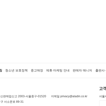
침
청소년 보호정책
중고매장
제휴·마케팅 안내
판매자 매니저
출판사·
고객
신판매업신고 2003-서울중구-01520
이메일 privacy@aladin.co.kr
서울시
구 서소문로 89-31