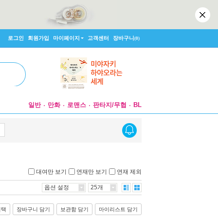
로그인
회원가입
마이페이지
고객센터
장바구니
(0)
일반
만화
로맨스
판타지/무협
BL
대여만 보기
연재만 보기
연재 제외
옵션 설정
25개
선택
장바구니 담기
보관함 담기
마이리스트 담기