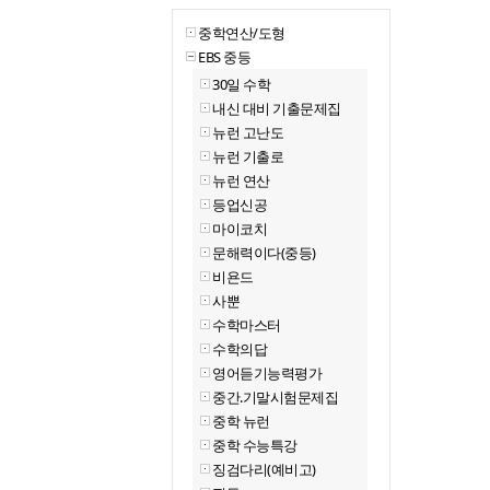
중학연산/도형
EBS 중등
30일 수학
내신 대비 기출문제집
뉴런 고난도
뉴런 기출로
뉴런 연산
등업신공
마이코치
문해력이다(중등)
비욘드
사뿐
수학마스터
수학의답
영어듣기능력평가
중간.기말시험문제집
중학 뉴런
중학 수능특강
징검다리(예비고)