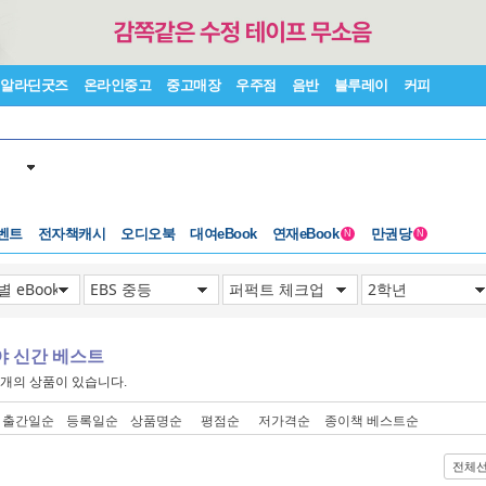
알라딘굿즈
온라인중고
중고매장
우주점
음반
블루레이
커피
벤트
전자책캐시
오디오북
대여eBook
연재eBook
만권당
N
N
야 신간 베스트
개의 상품이 있습니다.
출간일순
등록일순
상품명순
평점순
저가격순
종이책 베스트순
전체