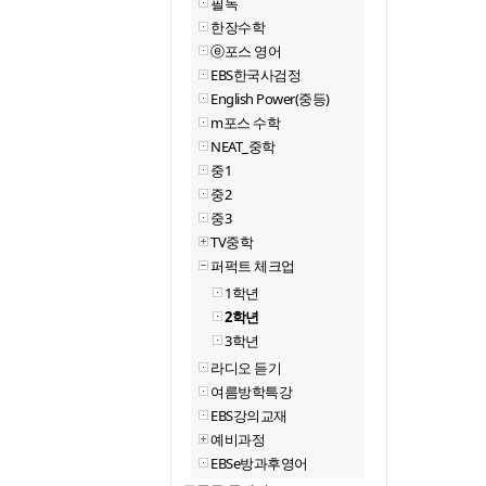
필독
한장수학
ⓔ포스 영어
EBS한국사검정
English Power(중등)
m포스 수학
NEAT_중학
중1
중2
중3
TV중학
퍼퍽트 체크업
1학년
2학년
3학년
라디오 듣기
여름방학특강
EBS강의교재
예비과정
EBSe방과후영어