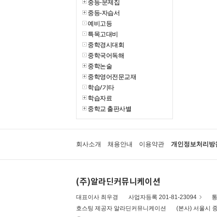
중등-문제집
중등-자습서
예비고등
특목고대비
중학경시대회
중학국어독해
중학논술
중학영어전문교재
학습/기타
학습자료
중학교 출판사별
회사소개
채용안내
이용약관
개인정보처리방
(주)알라딘커뮤니케이션
대표이사 최우경
사업자등록 201-81-23094
통
호스팅 제공자 알라딘커뮤니케이션
(본사) 서울시 중