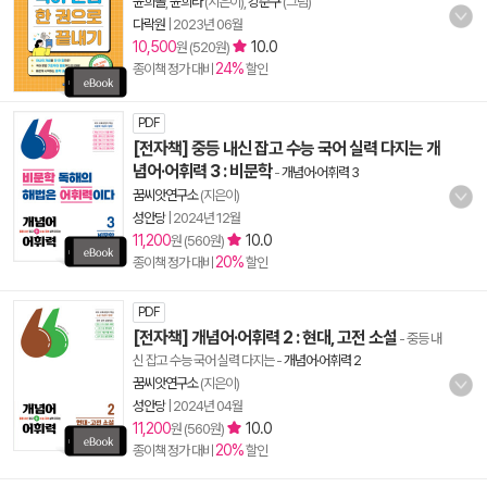
윤희솔
,
윤희라
(지은이),
강준구
(그림)
다락원
|
2023년 06월
10,500
10.0
원 (520원)
24%
종이책 정가 대비
할인
PDF
[전자책] 중등 내신 잡고 수능 국어 실력 다지는 개
념어·어휘력 3 : 비문학
-
개념어·어휘력 3
꿈씨앗연구소
(지은이)
성안당
|
2024년 12월
11,200
10.0
원 (560원)
20%
종이책 정가 대비
할인
PDF
[전자책] 개념어·어휘력 2 : 현대, 고전 소설
- 중등 내
신 잡고 수능 국어 실력 다지는
-
개념어·어휘력 2
꿈씨앗연구소
(지은이)
성안당
|
2024년 04월
11,200
10.0
원 (560원)
20%
종이책 정가 대비
할인