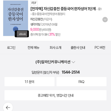
PDF
[전자책] 자신감충전 중등국어 한자성어 1단계
- 중1
~중3 중등국어 한자성어 총정리
자신감충전
(지은이)
생각의빛
|
2019년 09월
9,000
원 (450원)
31%
종이책 정가 대비
할인
로그인
전체 메뉴
회사 소개
출판사 안내
PC 버전
(주)알라딘커뮤니케이션
1544-2514
일반문의 (발신자 부담)
1:1 문의
FAQ
중고매장 위치, 영업시간 안내
뒤로가
기