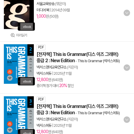
서울교육방송
(엮은이)
미디어 북
|
2014년 09월
1,000
원 (50원)
미리읽기
PDF
[전자책] This is Grammar(디스 이즈 그래머)
중급 2 : New Edition
-
This Is Grammar (넥서스에듀)
넥서스영어교육연구소
(지은이)
넥서스에듀
|
2025년 11월
12,800
원 (640원)
20%
종이책 정가 대비
할인
PDF
[전자책] This is Grammar(디스 이즈 그래머)
중급 3 : New Edition
-
This Is Grammar (넥서스에듀)
넥서스영어교육연구소
(지은이)
넥서스에듀
|
2025년 11월
12,800
원 (640원)