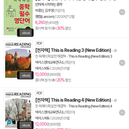
만하게 시작하는 중학
박종민
,
김주영
(지은이)
랭컴(Lancom)
|
2020년 12월
8,260
원 (410원)
30%
종이책 정가 대비
할인
PDF
[전자책] This is Reading 3 (New Edition)
- 모
든 독해의 확실한 해결책
-
This is Reading (New Edition) 3
넥서스영어교육연구소
(엮은이)
넥서스에듀
|
2026년 01월
12,000
원 (600원)
20%
종이책 정가 대비
할인
PDF
[전자책] This is Reading 4 (New Edition)
- 모
든 독해의 확실한 해결책
-
This is Reading (New Edition) 4
넥서스영어교육연구소
(엮은이)
넥서스에듀
|
2026년 01월
12,000
원 (600원)