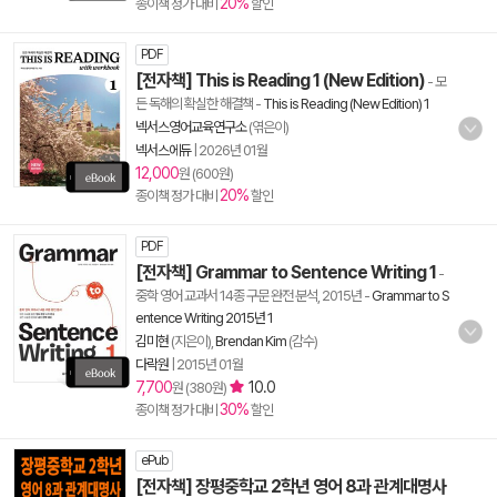
20%
종이책 정가 대비
할인
PDF
[전자책] This is Reading 1 (New Edition)
- 모
든 독해의 확실한 해결책
-
This is Reading (New Edition) 1
넥서스영어교육연구소
(엮은이)
넥서스에듀
|
2026년 01월
12,000
원 (600원)
20%
종이책 정가 대비
할인
PDF
[전자책] Grammar to Sentence Writing 1
-
중학 영어 교과서 14종 구문 완전 분석, 2015년
-
Grammar to S
entence Writing 2015년 1
김미현
(지은이),
Brendan Kim
(감수)
다락원
|
2015년 01월
7,700
10.0
원 (380원)
30%
종이책 정가 대비
할인
ePub
[전자책] 장평중학교 2학년 영어 8과 관계대명사