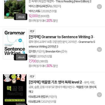
든 독해의 확실한 해결책
-
This is Reading (New Edition) 2
넥서스영어교육연구소
(엮은이)
넥서스에듀
|
2026년 01월
12,000
원 (600원)
20%
종이책 정가 대비
할인
PDF
[전자책] Grammar to Sentence Writing 3
-
중학 영어 교과서 14종 구문 완전 분석, 2015년
-
Grammar to S
entence Writing 2015년 3
김미현
(지은이),
Brendan Kim
(감수)
다락원
|
2015년 02월
7,700
원 (380원)
30%
종이책 정가 대비
할인
PDF
[전자책] 핵꿀잼 기초 영어 독해 level 2
- 유머, 사랑,
공포, 슬픔, 감동 이야기로 영어가 재밌어진다
-
핵꿀잼 기초 영어 독
해 2
타보름교육 편집부
(지은이)
타보름교육
|
2021년 01월