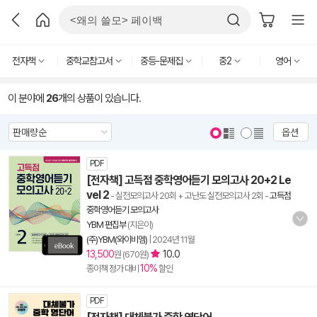
전자책
중학교참고서
중등-문제집
중2
영어
이 분야에
26
개의 상품이 있습니다.
옵션
PDF
[전자책] 고득점 중학영어듣기 모의고사 20+2 Le
vel 2
- 실전모의고사 20회 + 고난도 실전모의고사 2회
-
고득점
중학영어듣기 모의고사
YBM 편집부
(지은이)
(주)YBM(와이비엠)
|
2024년 11월
13,500
10.0
원 (670원)
10%
종이책 정가 대비
할인
PDF