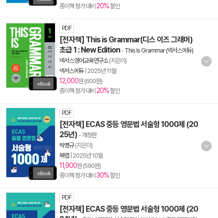
20%
종이책 정가 대비
할인
PDF
[전자책] This is Grammar(디스 이즈 그래머)
초급 1 : New Edition
-
This Is Grammar (넥서스에듀)
넥서스영어교육연구소
(지은이)
넥서스에듀
|
2025년 11월
12,000
원 (600원)
20%
종이책 정가 대비
할인
PDF
[전자책] ECAS 중등 영문법 서술형 1000제 (20
25년)
- 개정판
박병규
(지은이)
북랩
|
2025년 10월
11,900
원 (590원)
30%
종이책 정가 대비
할인
PDF
[전자책] ECAS 중등 영문법 서술형 1000제 (20