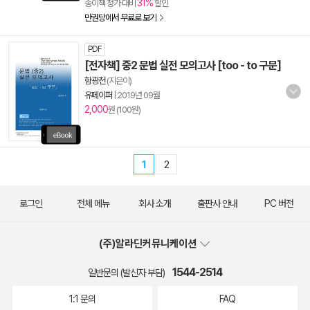
31%
종이책 정가 대비
할인
만권당에서 무료로 보기
PDF
[전자책] 중2 문법 실전 모의고사 [too - to 구문]
함광천
(지은이)
유페이퍼
|
2019년 09월
2,000
원 (100원)
1
2
로그인
전체 메뉴
회사 소개
출판사 안내
PC 버전
(주)알라딘커뮤니케이션
1544-2514
일반문의 (발신자 부담)
1:1 문의
FAQ