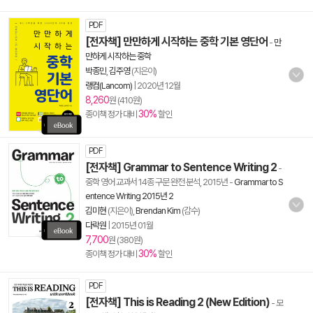
PDF
[전자책] 만만하게 시작하는 중학 기본 영단어
-
만
만하게 시작하는 중학
박종민
,
김주영
(지은이)
랭컴(Lancom)
|
2020년 12월
8,260
원 (410원)
30%
종이책 정가 대비
할인
PDF
[전자책] Grammar to Sentence Writing 2
-
중학 영어 교과서 14종 구문 완전 분석, 2015년
-
Grammar to S
entence Writing 2015년 2
김미현
(지은이),
Brendan Kim
(감수)
다락원
|
2015년 01월
7,700
원 (380원)
30%
종이책 정가 대비
할인
PDF
[전자책] This is Reading 2 (New Edition)
- 모