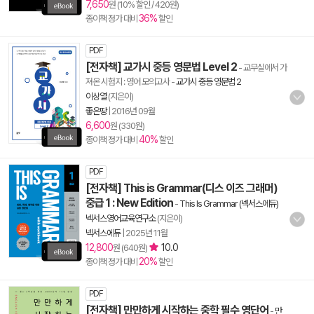
7,650
원 (10% 할인 / 420원)
36%
종이책 정가 대비
할인
PDF
[전자책] 교가시 중등 영문법 Level 2
- 교무실에서 가
져온 시험지 : 영어 모의고사
-
교가시 중등 영문법 2
이상열
(지은이)
좋은땅
|
2016년 09월
6,600
원 (330원)
40%
종이책 정가 대비
할인
PDF
[전자책] This is Grammar(디스 이즈 그래머)
중급 1 : New Edition
-
This Is Grammar (넥서스에듀)
넥서스영어교육연구소
(지은이)
넥서스에듀
|
2025년 11월
12,800
10.0
원 (640원)
20%
종이책 정가 대비
할인
PDF
[전자책] 만만하게 시작하는 중학 필수 영단어
-
만