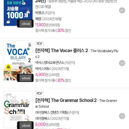
24년)
- 중등부 영문법, 서술형 핵심 고민 ECAS 중등 영문법 한
권으로 해결!
박병규
(지은이)
북랩
|
2024년 08월
11,900
원 (590원)
30%
종이책 정가 대비
할인
PDF
[전자책] The Voca+ 플러스 2
-
The Vocabulary Plu
s 2
넥서스영어교육연구소
(지은이)
넥서스에듀
|
2023년 11월
4,900
원 (240원)
30%
종이책 정가 대비
할인
PDF
[전자책] The Grammar School 2
-
The Gramm
ar School
아이엠북스 컨텐츠 기획팀
(지은이)
아이엠북스
|
2023년 11월
9,000
원 (450원)