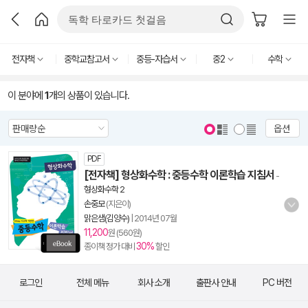
전자책
중학교참고서
중등-자습서
중2
수학
이 분야에
1
개의 상품이 있습니다.
옵션
PDF
[전자책] 형상화수학 : 중등수학 이론학습 지침서
-
형상화수학 2
손중모
(지은이)
맑은샘(김양수)
|
2014년 07월
11,200
원 (560원)
30%
종이책 정가 대비
할인
로그인
전체 메뉴
회사 소개
출판사 안내
PC 버전