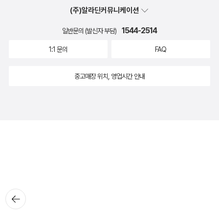
(주)알라딘커뮤니케이션
1544-2514
일반문의 (발신자 부담)
1:1 문의
FAQ
중고매장 위치, 영업시간 안내
뒤로가
기