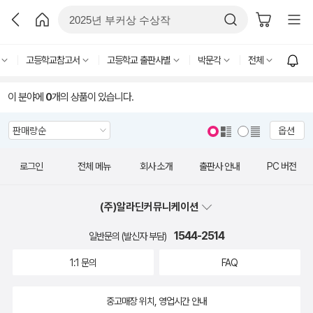
고등학교참고서
고등학교 출판사별
박문각
전체
이 분야에
0
개의 상품이 있습니다.
옵션
로그인
전체 메뉴
회사 소개
출판사 안내
PC 버전
(주)알라딘커뮤니케이션
1544-2514
일반문의 (발신자 부담)
1:1 문의
FAQ
중고매장 위치, 영업시간 안내