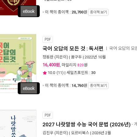
이 책의 종이책 :
20,700
원
종이책 보기
PDF
국어 오답의 모든 것 : 독서편
국어 오답의 모
ㅣ
정동완
(지은이) |
꿈구두
| 2022년 10월
16,400원
, 마일리지
원
820
10.0
(
11
) | 세일즈포인트 :
30
이 책의 종이책 :
14,760
원
종이책 보기
PDF
2027 나랏말쌈 수능 국어 문법 (2026년)
- 
김진우
(지은이) |
오르비북스
| 2026년 2월