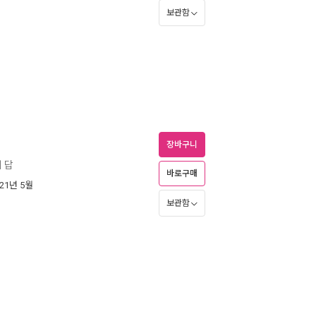
보관함
장바구니
의 답
바로구매
021년 5월
보관함