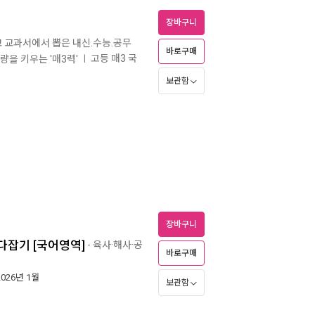
장바구니
 교과서에서 뽑은 내신.수능.공무
바로구매
고등 매3 국
량을 키우는 '매3력'
ㅣ
보관함
장바구니
다잡기 [국어영역]
- 육사·해사·공
바로구매
2026년 1월
보관함