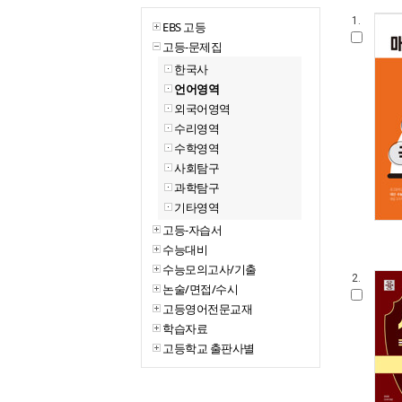
1.
EBS 고등
고등-문제집
한국사
언어영역
외국어영역
수리영역
수학영역
사회탐구
과학탐구
기타영역
고등-자습서
수능대비
수능모의고사/기출
2.
논술/면접/수시
고등영어전문교재
학습자료
고등학교 출판사별