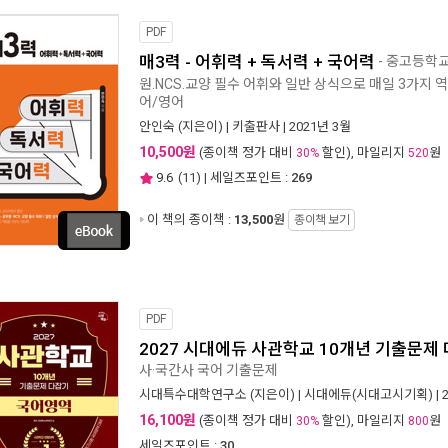
PDF
매3력 - 어휘력 + 독서력 + 국어력
- 중고등학교
원.NCS.교양 필수 어휘와 일반 상식으로 매일 3가지 역
어/영어
안인숙
(지은이) |
키출판사
| 2021년 3월
10,500원
(종이책 정가 대비
할인), 마일리지
원
30%
520
9.6
(
11
) | 세일즈포인트 :
269
이 책의 종이책 :
13,500
원
종이책 보기
PDF
2027 시대에듀 사관학교 10개년 기출문제 
사·국간사 국어 기출문제
시대특수대학연구소
(지은이) |
시대에듀(시대고시기획)
| 
16,100원
(종이책 정가 대비
할인), 마일리지
원
30%
800
세일즈포인트 :
30