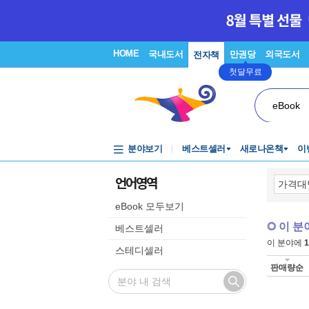
HOME
국내도서
만권당
외국도서
전자책
첫달무료
eBook
분야보기
베스트셀러
새로나온책
이
언어영역
eBook 모두보기
이 분
베스트셀러
이 분야에
1
스테디셀러
판매량순