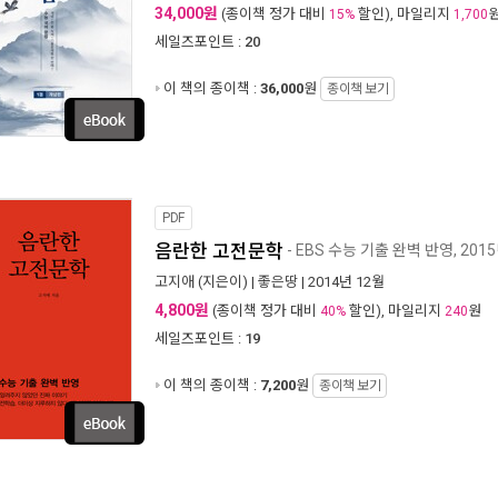
34,000원
(종이책 정가 대비
할인), 마일리지
15%
1,700
세일즈포인트 :
20
이 책의 종이책 :
36,000
원
종이책 보기
PDF
음란한 고전문학
- EBS 수능 기출 완벽 반영, 201
고지애
(지은이) |
좋은땅
| 2014년 12월
4,800원
(종이책 정가 대비
할인), 마일리지
원
40%
240
세일즈포인트 :
19
이 책의 종이책 :
7,200
원
종이책 보기