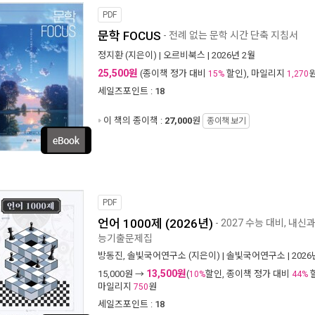
PDF
문학 FOCUS
- 전례 없는 문학 시간 단축 지침서
정지환
(지은이) |
오르비북스
| 2026년 2월
25,500원
(종이책 정가 대비
할인), 마일리지
15%
1,270
세일즈포인트 :
18
이 책의 종이책 :
27,000
원
종이책 보기
PDF
언어 1000제 (2026년)
- 2027 수능 대비, 내
능기출문제집
방동진
,
솔빛국어연구소
(지은이) |
솔빛국어연구소
| 202
13,500원
15,000
원 →
(
할인, 종이책 정가 대비
10%
44%
마일리지
원
750
세일즈포인트 :
18