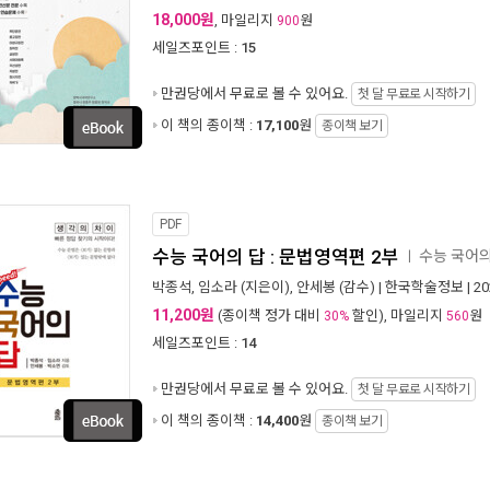
18,000원
, 마일리지
원
900
세일즈포인트 :
15
만권당에서
무료로 볼 수 있어요.
첫 달 무료로 시작하기
이 책의 종이책 :
17,100
원
종이책 보기
PDF
수능 국어의 답 : 문법영역편 2부
수능 국어
ㅣ
박종석
,
임소라
(지은이),
안세봉
(감수) |
한국학술정보
| 2
11,200원
(종이책 정가 대비
할인), 마일리지
원
30%
560
세일즈포인트 :
14
만권당에서
무료로 볼 수 있어요.
첫 달 무료로 시작하기
이 책의 종이책 :
14,400
원
종이책 보기