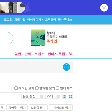
로그인
회원가입
마이페이지
고객센터
장바구니
(0)
일반
만화
로맨스
판타지/무협
BL
대여만 보기
연재만 보기
연재 제외
옵션 설정
25개
선택
장바구니 담기
보관함 담기
마이리스트 담기