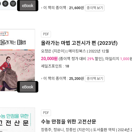
이 책의 종이책 :
21,600
원
종이책 보기
PDF
올라가는 마법 고전시가 편 (2023년)
오정은
(지은이) |
메이킹북스
| 2022년 12월
20,000원
(종이책 정가 대비
할인), 마일리지
29%
1,000
세일즈포인트 :
18
이 책의 종이책 :
25,200
원
종이책 보기
PDF
수능 만점을 위한 고전산문
장종주
,
정유니
,
장종빈
(지은이) |
도서출판 역락
| 2024년 