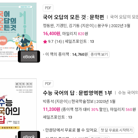
PDF
국어 오답의 모든 것 : 문학편
국어 오답의 모
ㅣ
정동완
,
기경민
,
김기동
(지은이) |
꿈구두
| 2022년 3월
16,400원
, 마일리지
원
820
9.7
(
14
) | 세일즈포인트 :
13
이 책의 종이책 :
14,760
원
종이책 보기
PDF
수능 국어의 답 : 문법영역편 1부
수능 국어
ㅣ
박종석
(지은이) |
한국학술정보
| 2020년 5월
11,200원
(종이책 정가 대비
할인), 마일리지
원
30%
560
세일즈포인트 :
13
만권당에서
무료로 볼 수 있어요.
첫 달 무료로 시작하기