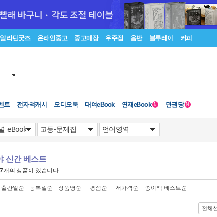
알라딘굿즈
온라인중고
중고매장
우주점
음반
블루레이
커피
벤트
전자책캐시
오디오북
대여eBook
연재eBook
만권당
N
N
야 신간 베스트
7
개의 상품이 있습니다.
출간일순
등록일순
상품명순
평점순
저가격순
종이책 베스트순
전체