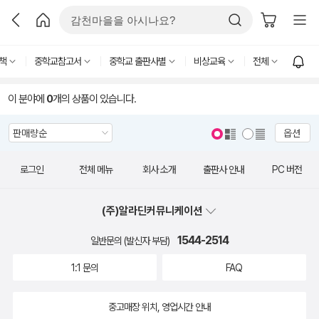
책
중학교참고서
중학교 출판사별
비상교육
전체
이 분야에
0
개의 상품이 있습니다.
옵션
로그인
전체 메뉴
회사 소개
출판사 안내
PC 버전
(주)알라딘커뮤니케이션
1544-2514
일반문의 (발신자 부담)
1:1 문의
FAQ
중고매장 위치, 영업시간 안내