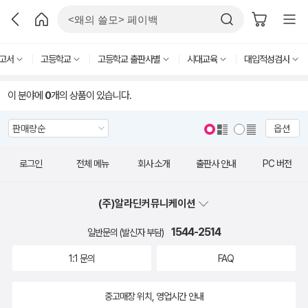
고서
고등학교
고등학교 출판사별
시대교육
대입적성검사
이 분야에
0
개의 상품이 있습니다.
옵션
로그인
전체 메뉴
회사 소개
출판사 안내
PC 버전
(주)알라딘커뮤니케이션
1544-2514
일반문의 (발신자 부담)
1:1 문의
FAQ
중고매장 위치, 영업시간 안내