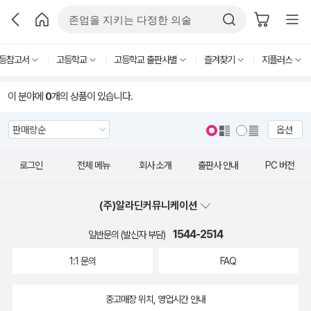
등참고서
고등학교
고등학교 출판사별
즐겨찾기
지플러스
이 분야에
0
개의 상품이 있습니다.
옵션
로그인
전체 메뉴
회사 소개
출판사 안내
PC 버전
(주)알라딘커뮤니케이션
1544-2514
일반문의 (발신자 부담)
1:1 문의
FAQ
중고매장 위치, 영업시간 안내