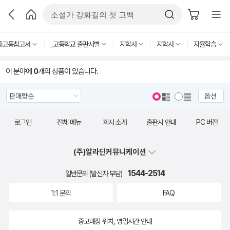
중고등참고서
_고등학교 출판사별
지학사
지학사
자율학습
이 분야에
0
개의 상품이 있습니다.
옵션
로그인
전체 메뉴
회사 소개
출판사 안내
PC 버전
(주)알라딘커뮤니케이션
1544-2514
일반문의 (발신자 부담)
1:1 문의
FAQ
중고매장 위치, 영업시간 안내