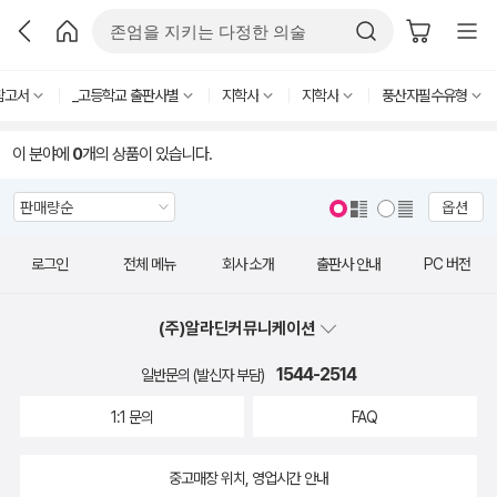
참고서
_고등학교 출판사별
지학사
지학사
풍산자필수유형
이 분야에
0
개의 상품이 있습니다.
옵션
로그인
전체 메뉴
회사 소개
출판사 안내
PC 버전
(주)알라딘커뮤니케이션
1544-2514
일반문의 (발신자 부담)
1:1 문의
FAQ
중고매장 위치, 영업시간 안내