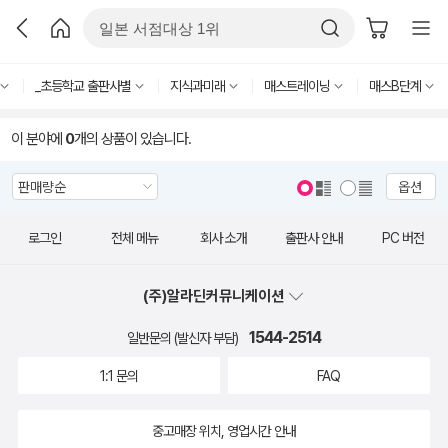
_초등학교 출판사별
지식과미래
매스트레이닝
매스B단계
이 분야에
0
개의 상품이 있습니다.
옵션
로그인
전체 메뉴
회사 소개
출판사 안내
PC 버전
(주)알라딘커뮤니케이션
1544-2514
일반문의 (발신자 부담)
1:1 문의
FAQ
중고매장 위치, 영업시간 안내