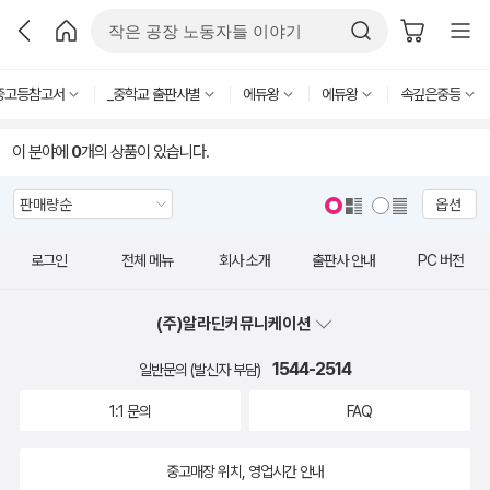
중고등참고서
_중학교 출판사별
에듀왕
에듀왕
속깊은중등
이 분야에
0
개의 상품이 있습니다.
옵션
로그인
전체 메뉴
회사 소개
출판사 안내
PC 버전
(주)알라딘커뮤니케이션
1544-2514
일반문의 (발신자 부담)
1:1 문의
FAQ
중고매장 위치, 영업시간 안내