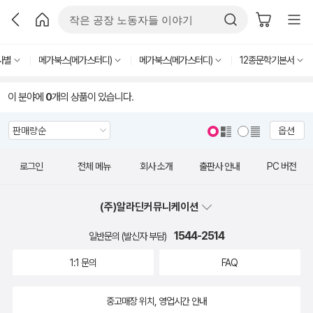
사별
메가북스(메가스터디)
메가북스(메가스터디)
12종문학기본서
이 분야에
0
개의 상품이 있습니다.
옵션
로그인
전체 메뉴
회사 소개
출판사 안내
PC 버전
(주)알라딘커뮤니케이션
1544-2514
일반문의 (발신자 부담)
1:1 문의
FAQ
중고매장 위치, 영업시간 안내