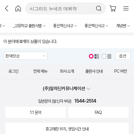
서
_고등학교 출판사별
좋은책신사고
좋은책신사고
개념쎈
이 분야에
0
개의 상품이 있습니다.
옵션
로그인
전체 메뉴
회사 소개
출판사 안내
PC 버전
(주)알라딘커뮤니케이션
1544-2514
일반문의 (발신자 부담)
1:1 문의
FAQ
중고매장 위치, 영업시간 안내