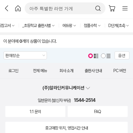
등참고서
_초등학교 출판사별
에듀왕
점플수학
D단계(초4)
이 분야에
0
개의 상품이 있습니다.
옵션
로그인
전체 메뉴
회사 소개
출판사 안내
PC 버전
(주)알라딘커뮤니케이션
1544-2514
일반문의 (발신자 부담)
1:1 문의
FAQ
중고매장 위치, 영업시간 안내