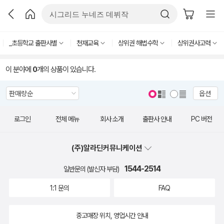
_초등학교 출판사별
천재교육
상위권 해법수학
상위권사고력
이 분야에
0
개의 상품이 있습니다.
옵션
로그인
전체 메뉴
회사 소개
출판사 안내
PC 버전
(주)알라딘커뮤니케이션
1544-2514
일반문의 (발신자 부담)
1:1 문의
FAQ
중고매장 위치, 영업시간 안내